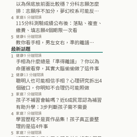
以為保底放前面比較穩？分科志願怎麼
排：志願序不加分，夢幻校系可能反而
不再分發
4
家庭
6 分鐘閱讀
115分科測驗成績公布後：落點、複查、
繳費、填志願4個期限一次看
5
健康
6 分鐘閱讀
教你看手相，男左女右，準的離譜…
最新話題
1
健康
9 分鐘閱讀
手相為什麼總是「準得離譜」？你以為
命運被看穿，其實大腦偷偷做了這件事
2
健康
13 分鐘閱讀
聰明人也可能相信手相？心理研究拆出4
個破口，你明知不合理仍可能照做
3
家庭
7 分鐘閱讀
孩子不補習會輸嗎？近6成民眾認為補習
有助升學：3步判斷孩子需不需要
4
家庭
7 分鐘閱讀
學習歷程不是買作品集！孩子真正要整
理的是這4件事
5
家庭
7 分鐘閱讀