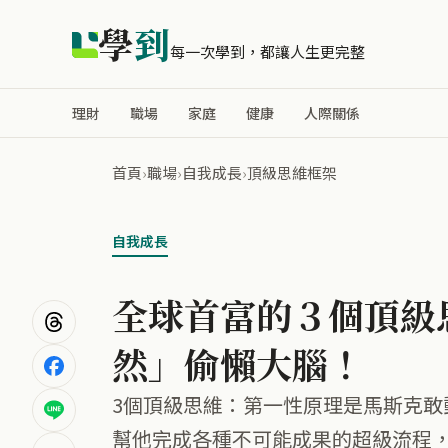
學
到
每一次學到，都讓人生更完整
理財
職場
家庭
健康
人際關係
首頁
›
職場
›
自我成長
›
頂級思維框架
自我成長
全球首富的３個頂級
然」偷懶大腦！
3個頂級思維：第一性原理是馬斯克敢
幫他完成各種不可能成果的超級流程