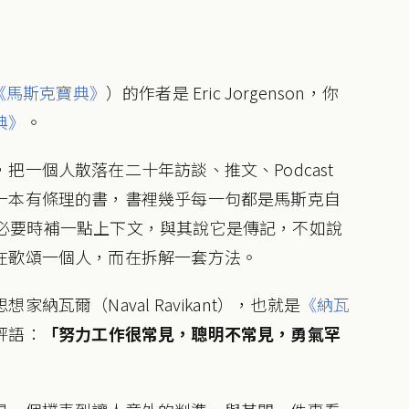
《馬斯克寶典》
）的作者是 Eric Jorgenson，你
典》
。
一個人散落在二十年訪談、推文、Podcast
一本有條理的書，書裡幾乎每一句都是馬斯克自
排列，必要時補一點上下文，與其說它是傳記，不如說
在歌頌一個人，而在拆解一套方法。
瓦爾（Naval Ravikant），也就是
《納瓦
評語：
「努力工作很常見，聰明不常見，勇氣罕