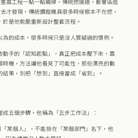
的價差靠工程一點一點補掉，傳統挖隧道，都會區造
問下去才發現，傳統鑽掘機具很多時候根本不在挖，
，於是他乾脆重新設計整套流程。
以為的成本，很多時候只是沒人質疑過的慣例。
敢動手的「認知起點」，真正把成本壓下來，靠
場時機，方法讓他看見了可能性，那些漂亮的數
的結果，別把「想到」直接當成「省到」。
理成五個步驟，他稱為「五步工作法」：
到「某個人」，不能掛在「某個部門」名下，他