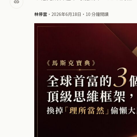
林停雲
・
2026年6月18日
・
10 分鐘閱讀