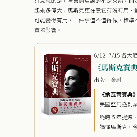
有意思的是，全書開篇談的不是火箭，而
起來多偉大，馬斯克更在意它有沒有用、
可能變得有用，一件事值不值得做，標準
實際影響。
6/12–7/15 各
《馬斯克寶
出版｜金尉
《納瓦爾寶典
美國亞馬遜創業類
耗時 5 年提煉
讀懂馬斯克，