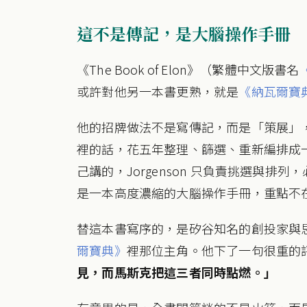
這不是傳記，是大腦操作手冊
《The Book of Elon》（繁體中文版書名
或許對他另一本書更熟，就是
《納瓦爾寶
他的招牌做法不是寫傳記，而是「策展」，把
裡的話，花五年整理、篩選、重新編排成
己講的，Jorgenson 只負責挑選與
是一本高度濃縮的大腦操作手冊，重點不
替這本書寫序的，是矽谷知名的創投家與思想家納
爾寶典》
裡那位主角。他下了一句很重的
見，而馬斯克把這三者同時點燃。」