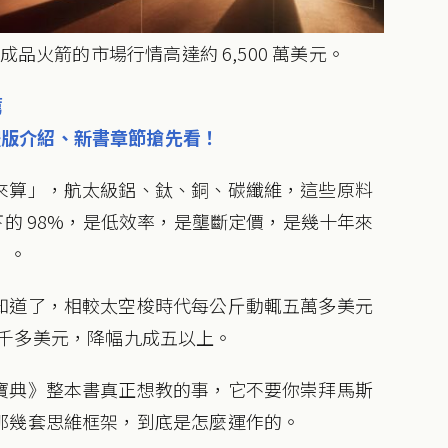
成品火箭的市場行情高達約 6,500 萬美元。
薦
) 繁體版介紹、新書章節搶先看！
來算」，航太級鋁、鈦、銅、碳纖維，這些原料
下的 98%，是低效率，是壟斷定價，是幾十年來
」。
知道了，相較太空梭時代每公斤動輒五萬多美元
到了兩千多美元，降幅九成五以上。
寶典》整本書真正想教的事，它不要你崇拜馬斯
那幾套思維框架，到底是怎麼運作的。