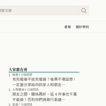
書單
關於學到
大家都在看
1
健康
4 分鐘閱讀
充完電後不拔充電器？後果不堪設想！
一定要分享給你的家人和朋友…
2
人際關係
8 分鐘閱讀
朋友之間，關係再好，這 4 件事也千萬
不能做！否則你們將漸行漸遠…
3
家庭
7 分鐘閱讀