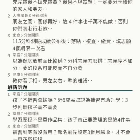
充完電後不拔充電器？後果不堪設想！一定要分享給你
的家人和朋友…
2
人際關係
8 分鐘閱讀
朋友之間，關係再好，這 4 件事也千萬不能做！否則
你們將漸行漸遠…
3
家庭
6 分鐘閱讀
115分科測驗成績公布後：落點、複查、繳費、填志願
4個期限一次看
4
家庭
7 分鐘閱讀
以為保底放前面比較穩？分科志願怎麼排：志願序不加
分，夢幻校系可能反而不再分發
5
健康
6 分鐘閱讀
教你看手相，男左女右，準的離譜…
最新話題
1
家庭
7 分鐘閱讀
孩子不補習會輸嗎？近6成民眾認為補習有助升學：3
步判斷孩子需不需要
2
家庭
7 分鐘閱讀
學習歷程不是買作品集！孩子真正要整理的是這4件事
3
家庭
7 分鐘閱讀
補習到底有沒有用？報名前先設定3個月驗收，才不會
一直花冤枉錢