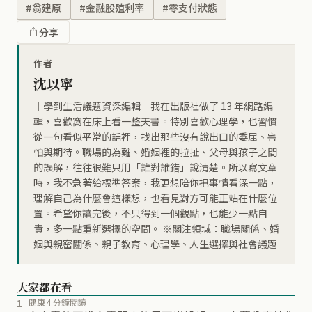
#翁建原
#金融股殖利率
#零支付狀態
分享
作者
沈以寧
｜學到生活議題資深編輯｜我在出版社做了 13 年網路編
輯，喜歡窩在床上看一整天書。特別喜歡心理學，也習慣
從一句看似平常的話裡，找出那些沒有說出口的委屈、害
怕與期待。職場的為難、婚姻裡的拉扯、父母與孩子之間
的誤解，往往很難只用「誰對誰錯」說清楚。所以寫文章
時，我不急著給標準答案，我更想陪你把事情看深一點，
理解自己為什麼會這樣想，也看見對方可能正站在什麼位
置。希望你讀完後，不只得到一個觀點，也能少一點自
責，多一點重新選擇的空間。 ※關注領域：職場關係、婚
姻與親密關係、親子教育、心理學、人生選擇與社會議題
大家都在看
1
健康
4 分鐘閱讀