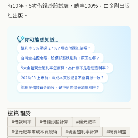
時10年、5次借錢炒股試驗，勝率100%。由金尉出版
社出版。
你可能想知道...
殖利率 5% 壓過 2.4%？零支付還能做嗎？
台灣金控配息穩，股價卻漲跌亂跳？原因在哪？
5大金控現金殖利率怎麼算，為什麼不是看總殖利率？
2026/03 上市前，零成本買股術會不會再掀一波？
你現在借錢買金融股，是撿便宜還是加碼風險？
這篇關於
#借款利率
#借錢炒股計算
#億元肥羊
#億元肥羊零成本買股術
#現金殖利率計算
#精算利差