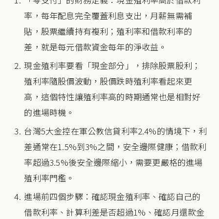
率，每年配息完全覆蓋利息支出，月薪無需補
貼，股票繼續持有複利；殖利率和借款利率的
差，就是每元借款資金每年的淨收益。
現金殖利率要看「現金部分」，排除股票股利；
殖利率隨股價波動，股價跌時殖利率看起來更
高，這個特性讓殖利率高的時期通常也是相對好
的進場時機。
台灣5大金控在軍公教信貸利率2.4%的情境下，利
差通常在1.5%到3%之間，安全邊際健康；借款利
率超過3.5%後安全邊際縮小，需要更嚴格的進場
殖利率門檻。
進場前四個步驟：確認現金殖利率、確認自己的
借款利率、計算利差是否超過1%、確認月還款金