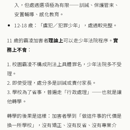
入，但處遇選項極為有限——訓誡、保護管束、
安置輔導、感化教育。
12-18 歲：「虞犯／犯罪少年」，處遇較完整。
11 歲的霸凌加害者
理論上
可以走少年法院程序。
實
務上不會
：
1. 校園霸凌不構成刑法上具體罪名，少年法院多不受
理。
2. 即使受理，處分多是訓誡或責付家長。
3. 學校為了省事，普遍走「行政處理」——也就是讓
他轉學。
轉學的後果是這樣：加害者學到「做這件事的代價是
換一所學校」，沒有矯正、沒有反省、沒有專業介