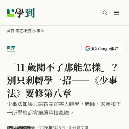
學
到
首頁
›
家庭
›
教育
›
少事法
教育
加入Google偏好
「11 歲關不了那能怎樣」？
別只剩轉學一招——《少事
法》要修第八章
少事法如果只讓霸凌加害人轉學，老師、家長和下
一所學校都會繼續承接風險。
觀點編輯鄭雅雯
・
2026年6月5日
・
4 分鐘閱讀