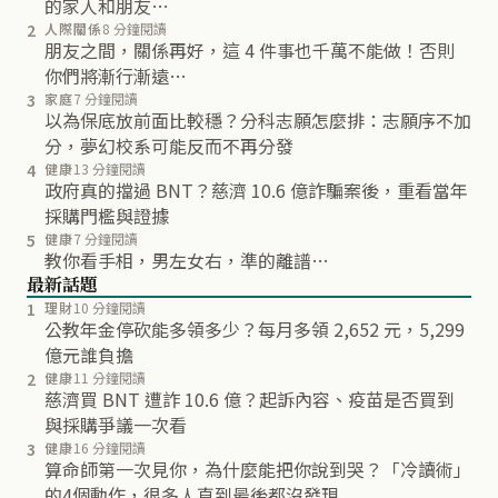
的家人和朋友…
2
人際關係
8 分鐘閱讀
朋友之間，關係再好，這 4 件事也千萬不能做！否則
你們將漸行漸遠…
3
家庭
7 分鐘閱讀
以為保底放前面比較穩？分科志願怎麼排：志願序不加
分，夢幻校系可能反而不再分發
4
健康
13 分鐘閱讀
政府真的擋過 BNT？慈濟 10.6 億詐騙案後，重看當年
採購門檻與證據
5
健康
7 分鐘閱讀
教你看手相，男左女右，準的離譜…
最新話題
1
理財
10 分鐘閱讀
公教年金停砍能多領多少？每月多領 2,652 元，5,299
億元誰負擔
2
健康
11 分鐘閱讀
慈濟買 BNT 遭詐 10.6 億？起訴內容、疫苗是否買到
與採購爭議一次看
3
健康
16 分鐘閱讀
算命師第一次見你，為什麼能把你說到哭？「冷讀術」
的4個動作，很多人直到最後都沒發現