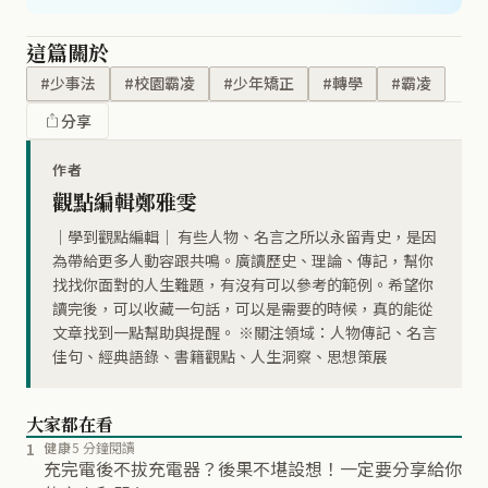
這篇關於
#少事法
#校園霸凌
#少年矯正
#轉學
#霸凌
分享
作者
觀點編輯鄭雅雯
｜學到觀點編輯｜ 有些人物、名言之所以永留青史，是因
為帶給更多人動容跟共鳴。廣讀歷史、理論、傳記，幫你
找找你面對的人生難題，有沒有可以參考的範例。希望你
讀完後，可以收藏一句話，可以是需要的時候，真的能從
文章找到一點幫助與提醒。 ※關注領域：人物傳記、名言
佳句、經典語錄、書籍觀點、人生洞察、思想策展
大家都在看
1
健康
5 分鐘閱讀
充完電後不拔充電器？後果不堪設想！一定要分享給你