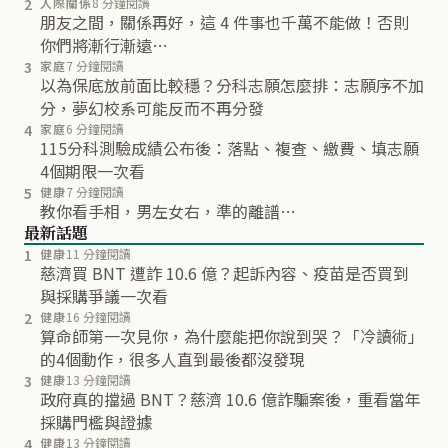
2
人際關係
8 分鐘閱讀
朋友之間，關係再好，這 4 件事也千萬不能做！否則
你們將漸行漸遠…
3
家庭
7 分鐘閱讀
以為保底放前面比較穩？分科志願怎麼排：志願序不加
分，夢幻校系可能反而不再分發
4
家庭
6 分鐘閱讀
115分科測驗成績公布後：落點、複查、繳費、填志願
4個期限一次看
5
健康
7 分鐘閱讀
教你看手相，男左女右，準的離譜…
最新話題
1
健康
11 分鐘閱讀
慈濟買 BNT 遭詐 10.6 億？起訴內容、疫苗是否買到
與採購爭議一次看
2
健康
16 分鐘閱讀
算命師第一次見你，為什麼能把你說到哭？「冷讀術」
的4個動作，很多人直到最後都沒發現
3
健康
13 分鐘閱讀
政府真的擋過 BNT？慈濟 10.6 億詐騙案後，重看當年
採購門檻與證據
4
健康
13 分鐘閱讀