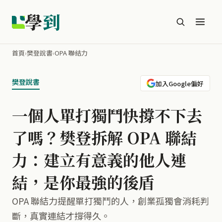
學
到
首頁
›
樊登說書
›
OPA 聯結力
樊登說書
加入Google偏好
一個人單打獨鬥快撐不下去
了嗎？樊登拆解 OPA 聯結
力：建立有意義的他人連
結，是你最強的後盾
OPA 聯結力提醒單打獨鬥的人，創業孤獨會消耗判
斷，真實連結才撐得久。