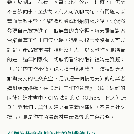
頸，反倒是「孤獨」。當你還在公司上班時，再怎麼
不喜歡同事，至少每天有人可以聊兩句、有問題可以
當面請教主管。但辭職創業或開始斜槓之後，你突然
發現自己被扔進了一個無聲的真空裡。每天獨自對著
電腦螢幕工作十四個小時，遇到技術卡關沒有人可以
討論，產品被市場打臉時沒有人可以安慰你。更痛苦
的是，過年回家後，親戚們看你的眼神裡滿是質疑：
「好好的工作不做，跑去搞什麼創業？」這種缺乏理
解與支持的社交真空，足以把一個精力充沛的創業者
逼到崩潰邊緣。在《活出工作的意義》（原：思維的
囚徒）這本書中，OPA 法則的 O（Others，他人）原
則告訴我們：與他人建立有意義的連結，不只是社交
技巧，更是你在商場叢林中最強悍的生存策略。
孤獨為什麼會摧毀你的創業能力？