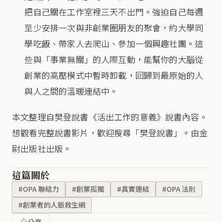
把自己關在工作室裡三天不出門。強迫自己每週
至少安排一次與非創業圈朋友的聚會，約大學同
學吃飯、帶家人去爬山、參加一個興趣社團。這
些與「事業無關」的人際互動，能幫你的大腦從
創業的高壓模式中暫時卸載，回歸到最原始的人
與人之間的溫暖連結中。
本文整理自樊登說書《活出工作的意義》說書內容。
想觀看完整說書影片，歡迎搜尋「樊登說書」。由金
尉出版社出版。
這篇關於
#OPA 聯結力
#創業孤獨
#真實連結
#OPA 法則
#創業者的人脈救生網
分享