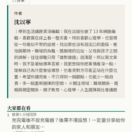
作者
沈以寧
｜學到生活議題資深編輯｜我在出版社做了 13 年網路編
輯，喜歡窩在床上看一整天書。特別喜歡心理學，也習慣
從一句看似平常的話裡，找出那些沒有說出口的委屈、害
怕與期待。職場的為難、婚姻裡的拉扯、父母與孩子之間
的誤解，往往很難只用「誰對誰錯」說清楚。所以寫文章
時，我不急著給標準答案，我更想陪你把事情看深一點，
理解自己為什麼會這樣想，也看見對方可能正站在什麼位
置。希望你讀完後，不只得到一個觀點，也能少一點自
責，多一點重新選擇的空間。 ※關注領域：職場關係、婚
姻與親密關係、親子教育、心理學、人生選擇與社會議題
大家都在看
1
健康
5 分鐘閱讀
充完電後不拔充電器？後果不堪設想！一定要分享給你
的家人和朋友…