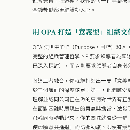
他會覺得：在這裡，我做的每一件事都被
金錢獎勵都更能觸動人心。
用 OPA 打造「意義型」組織文
OPA 法則中的 P（Purpose，目標）和 
完整的組織管理哲學。P 要求領導者為團隊
已深入探討），而 A 則要求領導者自身
將這三者融合，你就能打造出一支「意義
於三個層面的深度滿足：第一，他們感受
理解並認同公司正在做的事情對世界有正
在面對困難時展現出的勇氣與擔當，激發
飛輪同時轉動起來，你的團隊就會從一群
使命願意共進退」的防彈勁旅。即便有競