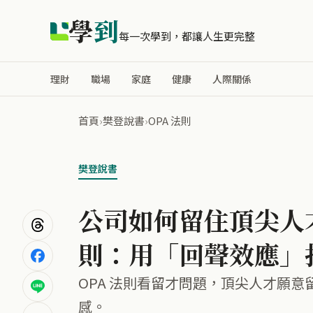
學
到
每一次學到，都讓人生更完整
理財
職場
家庭
健康
人際關係
首頁
›
樊登說書
›
OPA 法則
樊登說書
公司如何留住頂尖人才
則：用「回聲效應」
OPA 法則看留才問題，頂尖人才願
感。