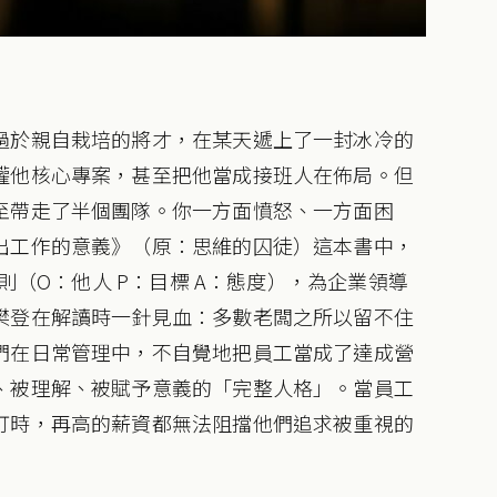
過於親自栽培的將才，在某天遞上了一封冰冷的
權他核心專案，甚至把他當成接班人在佈局。但
至帶走了半個團隊。你一方面憤怒、一方面困
出工作的意義》（原：思維的囚徒）這本書中，
則（O：他人 P：目標 A：態度），為企業領導
樊登在解讀時一針見血：多數老闆之所以留不住
們在日常管理中，不自覺地把員工當成了達成營
、被理解、被賦予意義的「完整人格」。當員工
釘時，再高的薪資都無法阻擋他們追求被重視的