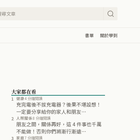
書單
關於學到
大家都在看
1
健康
4 分鐘閱讀
充完電後不拔充電器？後果不堪設想！
一定要分享給你的家人和朋友…
2
人際關係
8 分鐘閱讀
朋友之間，關係再好，這 4 件事也千萬
不能做！否則你們將漸行漸遠…
3
家庭
7 分鐘閱讀