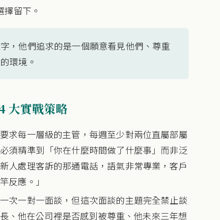
選擇留下。
數字，他們追求的是一個願意看見他們、尊重
鬥的環境。
4 大實戰策略
：要求每一層級的主管，每週至少對兩位直屬部屬
美必須精準到「你在什麼時間做了什麼事」而非泛
幫新人處理客訴的那通電話，語氣非常專業，客戶
標竿反應。」
排一次一對一面談，但這次面談的主題完全禁止談
人成長、他在公司裡是否感到被尊重、他未來三年想