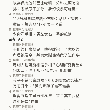
以為保底放前面比較穩？分科志願怎麼
排：志願序不加分，夢幻校系可能反而
不再分發
4
家庭
6 分鐘閱讀
115分科測驗成績公布後：落點、複查、
繳費、填志願4個期限一次看
5
健康
6 分鐘閱讀
教你看手相，男左女右，準的離譜…
最新話題
1
健康
9 分鐘閱讀
手相為什麼總是「準得離譜」？你以為
命運被看穿，其實大腦偷偷做了這件事
2
健康
13 分鐘閱讀
聰明人也可能相信手相？心理研究拆出4
個破口，你明知不合理仍可能照做
3
家庭
7 分鐘閱讀
孩子不補習會輸嗎？近6成民眾認為補習
有助升學：3步判斷孩子需不需要
4
家庭
7 分鐘閱讀
學習歷程不是買作品集！孩子真正要整
理的是這4件事
5
家庭
7 分鐘閱讀