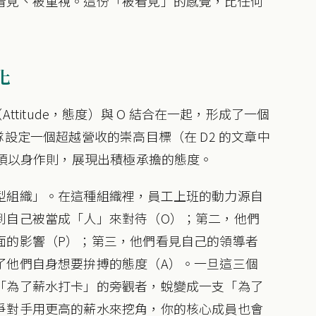
看見、被重視。這份「被看見」的感覺，比任何
化
A（Attitude，態度）與 O 結合在一起，形成了一個
設定一個超越營收的崇高目標（在 D2 的文章中
必須以身作則，展現出積極承擔的態度。
型組織」。在這種組織裡，員工上班的動力源自
到自己被當成「人」來對待（O）；第二，他們
面的影響（P）；第三，他們看見自己的領導者
了他們自身想要拚搏的態度（A）。一旦這三個
「為了薪水打卡」的旁觀者，蛻變成一支「為了
爭對手用更高的薪水來挖角，你的核心成員也會