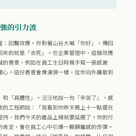
強的引力波
理：回聲效應。你對著山谷大喊「你好」，傳回
回來的就是「去死」。在企業管理中，這個效應
誠的善意，例如在員工生日時親手寫一張感謝
關心。這份善意會像漣漪一樣，從你向外擴散到
」和「具體性」。泛泛地說一句「辛苦了」，感
夜的工程師說：「我看到你昨天晚上十一點還在
的堅持，我們今天的產品上線就要延遲了。你的付
的肯定，會在員工心中引爆一顆歸屬感的炸彈。