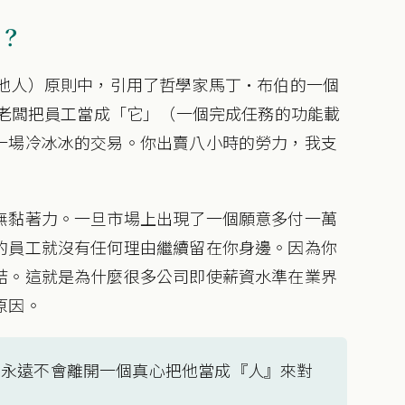
？
rs，他人）原則中，引用了哲學家馬丁·布伯的一個
當老闆把員工當成「它」（一個完成任務的功能載
一場冷冰冰的交易。你出賣八小時的勞力，我支
無黏著力。一旦市場上出現了一個願意多付一萬
的員工就沒有任何理由繼續留在你身邊。因為你
結。這就是為什麼很多公司即使薪資水準在業界
原因。
他永遠不會離開一個真心把他當成『人』來對