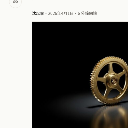
沈以寧
・
2026年4月1日
・
6 分鐘閱讀