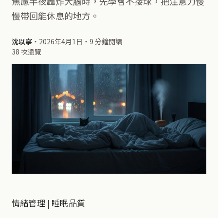
焦慮半夜轟炸大腦時，先學會不接球，把注意力慢
慢帶回能休息的地方。
沈以寧
・
2026年4月1日
・
9 分鐘閱讀
38 次瀏覽
情緒管理 | 睡眠品質