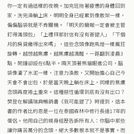
你一定有過這樣的夜晚。加完班拖著疲憊的身體回到
家，洗完澡躺上床，明明全身已經累到像散架一樣，
偏偏腦袋就是不肯關機。「明天的簡報一定會被主管
釘得滿頭包」「上禮拜那封信有沒有寄錯人」「下個
月的房貸繳得出來嗎」，這些念頭像跑馬燈一樣瘋狂
旋轉，越想越焦慮，越焦慮越清醒，一路翻到凌晨3
點，鬧鐘卻設在6點半。隔天頂著熊貓眼進公司，腦
袋像灌了水泥一樣，注意力渙散，又開始擔心自己今
天會不會出包，於是當天晚上躺在床上，同樣的焦慮
念頭再度捲土重來。這種惡性循環到底有沒有出口？
樊登在解讀瑞典暢銷書《我可能錯了》時提到，這本
書的作者比約恩是一位在泰國森林中修行長達17年的
僧侶。他用自己的親身經歷告訴所有人：你腦中那些
讓你痛苦萬分的念頭，絕大多數根本就不是事實。而