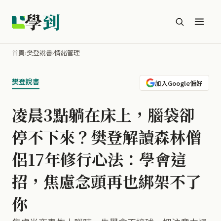
學
到
首頁
›
樊登說書
›
情緒管理
樊登說書
加入Google偏好
凌晨3點躺在床上，腦袋卻
停不下來？樊登解讀森林僧
侶17年修行心法：學會這
招，焦慮念頭再也綁架不了
你