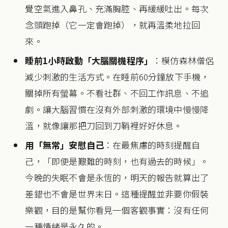
覺空氣進入鼻孔、充滿胸腔、再緩緩吐出。每次
念頭跑掉（它一定會跑掉），就再溫柔地拉回
來。
睡前1小時啟動「大腦關機程序」
：模仿森林僧侶
減少刺激的生活方式。在睡前60分鐘放下手機，
關掉所有螢幕。不看社群、不回工作訊息、不追
劇。讓大腦習慣在沒有外部刺激的環境中慢慢降
溫，就像讓那把刀回到刀鞘裡好好休息。
用「無常」安慰自己
：在最焦慮的時刻提醒自
己，「即便是艱難的時刻，也有過去的時候」。
今晚的失眠不會是永恆的，明天的報告就算出了
差錯也不會是世界末日。這種提醒並非要你假裝
樂觀，目的是幫你看見一個客觀事實：沒有任何
一種情緒是永久的。