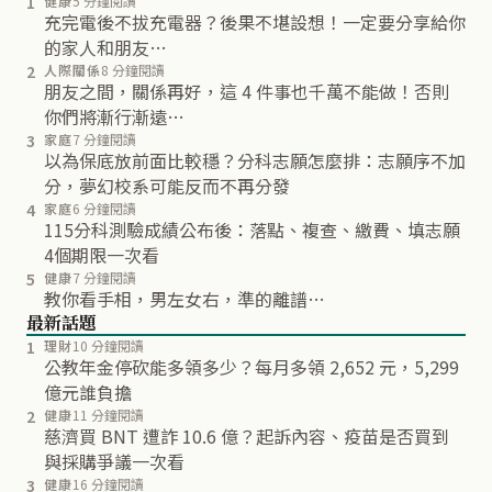
1
健康
5 分鐘閱讀
充完電後不拔充電器？後果不堪設想！一定要分享給你
的家人和朋友…
2
人際關係
8 分鐘閱讀
朋友之間，關係再好，這 4 件事也千萬不能做！否則
你們將漸行漸遠…
3
家庭
7 分鐘閱讀
以為保底放前面比較穩？分科志願怎麼排：志願序不加
分，夢幻校系可能反而不再分發
4
家庭
6 分鐘閱讀
115分科測驗成績公布後：落點、複查、繳費、填志願
4個期限一次看
5
健康
7 分鐘閱讀
教你看手相，男左女右，準的離譜…
最新話題
1
理財
10 分鐘閱讀
公教年金停砍能多領多少？每月多領 2,652 元，5,299
億元誰負擔
2
健康
11 分鐘閱讀
慈濟買 BNT 遭詐 10.6 億？起訴內容、疫苗是否買到
與採購爭議一次看
3
健康
16 分鐘閱讀