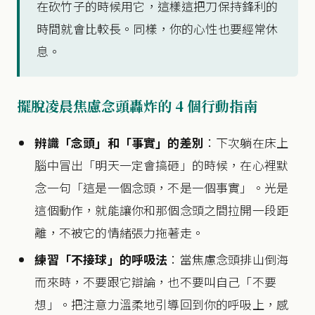
在砍竹子的時候用它，這樣這把刀保持鋒利的
時間就會比較長。同樣，你的心性也要經常休
息。
擺脫凌晨焦慮念頭轟炸的 4 個行動指南
辨識「念頭」和「事實」的差別
：下次躺在床上
腦中冒出「明天一定會搞砸」的時候，在心裡默
念一句「這是一個念頭，不是一個事實」。光是
這個動作，就能讓你和那個念頭之間拉開一段距
離，不被它的情緒張力拖著走。
練習「不接球」的呼吸法
：當焦慮念頭排山倒海
而來時，不要跟它辯論，也不要叫自己「不要
想」。把注意力溫柔地引導回到你的呼吸上，感