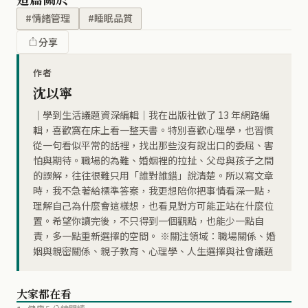
#情緒管理
#睡眠品質
分享
作者
沈以寧
｜學到生活議題資深編輯｜我在出版社做了 13 年網路編
輯，喜歡窩在床上看一整天書。特別喜歡心理學，也習慣
從一句看似平常的話裡，找出那些沒有說出口的委屈、害
怕與期待。職場的為難、婚姻裡的拉扯、父母與孩子之間
的誤解，往往很難只用「誰對誰錯」說清楚。所以寫文章
時，我不急著給標準答案，我更想陪你把事情看深一點，
理解自己為什麼會這樣想，也看見對方可能正站在什麼位
置。希望你讀完後，不只得到一個觀點，也能少一點自
責，多一點重新選擇的空間。 ※關注領域：職場關係、婚
姻與親密關係、親子教育、心理學、人生選擇與社會議題
大家都在看