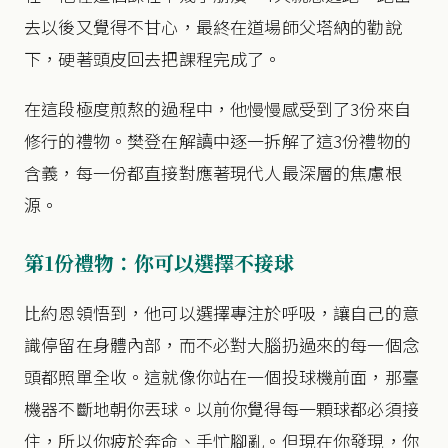
去以後又覺得不甘心，最終在道場師父塔納的勸說
下，硬著頭皮回去把課程完成了。
在這段極度煎熬的過程中，他慢慢感受到了3份來自
修行的禮物。樊登在解讀中逐一拆解了這3份禮物的
含義，每一份都直接對應著現代人最深層的焦慮根
源。
第1份禮物：你可以選擇不接球
比約恩領悟到，他可以選擇專注於呼吸，讓自己的意
識停留在身體內部，而不必對大腦扔過來的每一個念
頭都照單全收。這就像你站在一個投球機前面，那臺
機器不斷地朝你丟球。以前你覺得每一顆球都必須接
住，所以你疲於奔命、手忙腳亂。但現在你發現，你