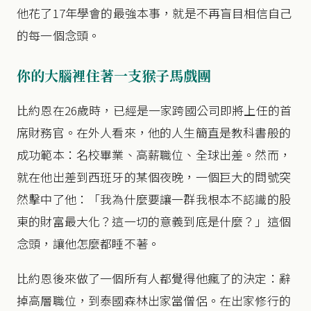
他花了17年學會的最強本事，就是不再盲目相信自己
的每一個念頭。
你的大腦裡住著一支猴子馬戲團
比約恩在26歲時，已經是一家跨國公司即將上任的首
席財務官。在外人看來，他的人生簡直是教科書般的
成功範本：名校畢業、高薪職位、全球出差。然而，
就在他出差到西班牙的某個夜晚，一個巨大的問號突
然擊中了他：「我為什麼要讓一群我根本不認識的股
東的財富最大化？這一切的意義到底是什麼？」這個
念頭，讓他怎麼都睡不著。
比約恩後來做了一個所有人都覺得他瘋了的決定：辭
掉高層職位，到泰國森林出家當僧侶。在出家修行的