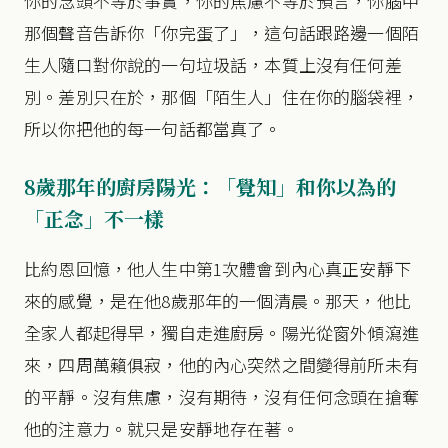
你的念頭不等於事實，你的焦慮不等於預言，你腦中
那個聲音告訴你「你完蛋了」，這句話跟路邊一個陌
生人隨口對你說的一句垃圾話，本質上沒有任何差
別。差別只在於，那個「陌生人」住在你的腦袋裡，
所以你把他的每一句話都當真了。
8歲那年的廚房陽光：「覺知」和你以為的
「正念」不一樣
比約恩回憶，他人生中第1次體會到內心真正安靜下
來的感覺，是在他8歲那年的一個清晨。那天，他比
全家人都起得早，獨自走進廚房。陽光從窗外傾瀉進
來，四周萬籟俱寂，他的內心突然之間變得前所未有
的平靜。沒有焦慮，沒有期待，沒有任何念頭在搶奪
他的注意力。就只是安靜地存在著。