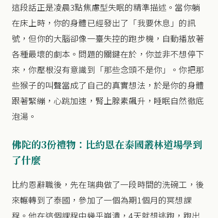
這段話正是凌晨3點焦慮型失眠的精準描述。當你躺
在床上時，你的身體已經發出了「我要休息」的訊
號，但你的大腦卻像一臺失控的跑步機，自動播放著
各種最壞的劇本。問題的關鍵在於，你並非不想停下
來，你壓根沒有意識到「那些念頭不是你」。你把那
些猴子的叫聲當成了自己的真實想法，於是你的身體
跟著緊繃，心跳加速，腎上腺素飆升，睡眠自然徹底
泡湯。
佛陀的3份禮物：比約恩在泰國叢林道場學到
了什麼
比約恩辭職後，先在瑞典做了一段時間的洗碗工，後
來輾轉到了泰國，參加了一個為期1個月的冥想課
程。他在這個課程中幾乎崩潰，4天就想逃跑，跑出