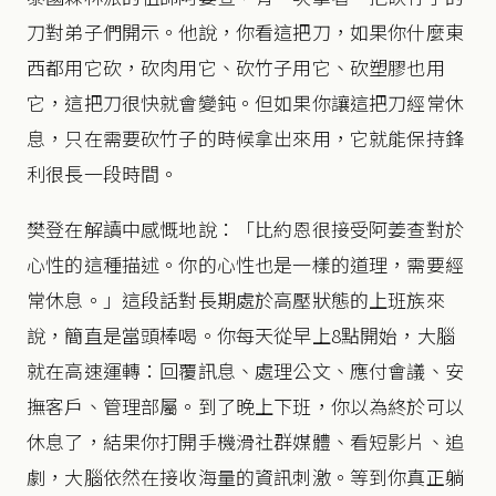
刀對弟子們開示。他說，你看這把刀，如果你什麼東
西都用它砍，砍肉用它、砍竹子用它、砍塑膠也用
它，這把刀很快就會變鈍。但如果你讓這把刀經常休
息，只在需要砍竹子的時候拿出來用，它就能保持鋒
利很長一段時間。
樊登在解讀中感慨地說：「比約恩很接受阿姜查對於
心性的這種描述。你的心性也是一樣的道理，需要經
常休息。」這段話對長期處於高壓狀態的上班族來
說，簡直是當頭棒喝。你每天從早上8點開始，大腦
就在高速運轉：回覆訊息、處理公文、應付會議、安
撫客戶、管理部屬。到了晚上下班，你以為終於可以
休息了，結果你打開手機滑社群媒體、看短影片、追
劇，大腦依然在接收海量的資訊刺激。等到你真正躺