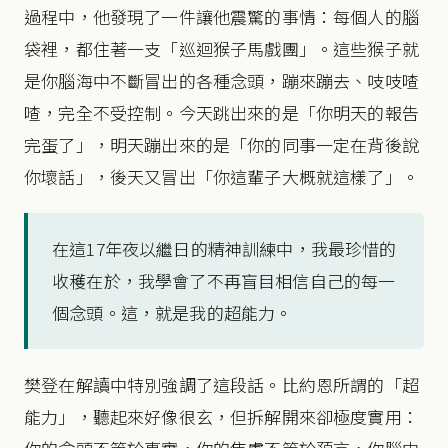
過程中，他發現了一件讓他震驚的事情：每個人的腦
袋裡，都住著一支「巡迴猴子馬戲團」。這些猴子就
是你腦海中不斷冒出的各種念頭，蹦來蹦去、吱吱喳
喳，完全不受控制。今天跳出來的是「你明天的報告
完蛋了」，明天蹦出來的是「你的同事一定在背後說
你壞話」，後天又冒出「你這輩子大概就這樣了」。
在這17年夜以繼日的精神訓練中，我最珍惜的
收穫在於，我學會了不再盲目相信自己的每一
個念頭。這，就是我的超能力。
樊登在解讀中特別強調了這段話。比約恩所謂的「超
能力」，聽起來好像很玄，但拆解開來卻極度實用：