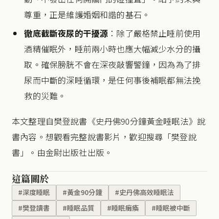
尊重，正是維護婚姻和諧的基石。
徹底截斷夜尿的干擾源
：除了嚴格禁止睡前使用
酒精催眠外，睡前兩小時也應大幅減少水分的攝
取。確保膀胱不會在深夜敲響警鐘，因為為了排
尿而中斷的深睡循環，是任何事後補眠都無法挽
救的災難。
本文整理自樊登說書《史丹佛90分鐘黃金睡眠法》說
書內容。想觀看完整說書影片，歡迎搜尋「樊登說
書」。由金尉出版社出版。
這篇關於
#深度睡眠
#黃金90分鐘
#史丹佛高效睡眠法
#樊登讀書
#睡眠品質
#睡眠癱瘓
#睡眠被中斷