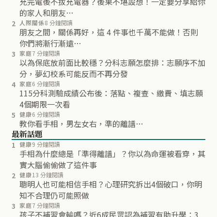
充完電後不拔充電器？後果不堪設想！一定要分享給你
的家人和朋友…
2
人際關係
8 分鐘閱讀
朋友之間，關係再好，這 4 件事也千萬不能做！否則
你們將漸行漸遠…
3
家庭
7 分鐘閱讀
以為保底放前面比較穩？分科志願怎麼排：志願序不加
分，夢幻校系可能反而不再分發
4
家庭
6 分鐘閱讀
115分科測驗成績公布後：落點、複查、繳費、填志願
4個期限一次看
5
健康
6 分鐘閱讀
教你看手相，男左女右，準的離譜…
最新話題
1
健康
9 分鐘閱讀
手相為什麼總是「準得離譜」？你以為命運被看穿，其
實大腦偷偷做了這件事
2
健康
13 分鐘閱讀
聰明人也可能相信手相？心理研究拆出4個破口，你明
知不合理仍可能照做
3
家庭
7 分鐘閱讀
孩子不補習會輸嗎？近6成民眾認為補習有助升學：3