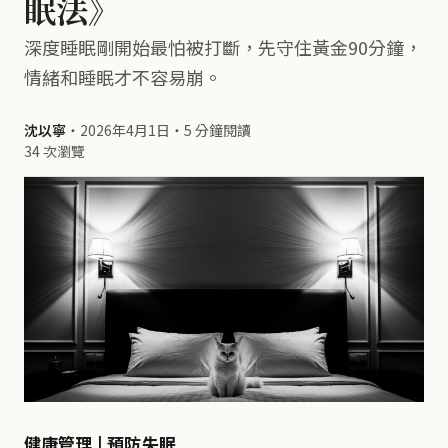
眠法》
深度睡眠剛開始最怕被打斷，先守住黃金90分鐘，
情緒和睡眠才不容易崩。
沈以寧
・
2026年4月1日
・
5 分鐘閱讀
34 次瀏覽
健康管理 | 預防失眠