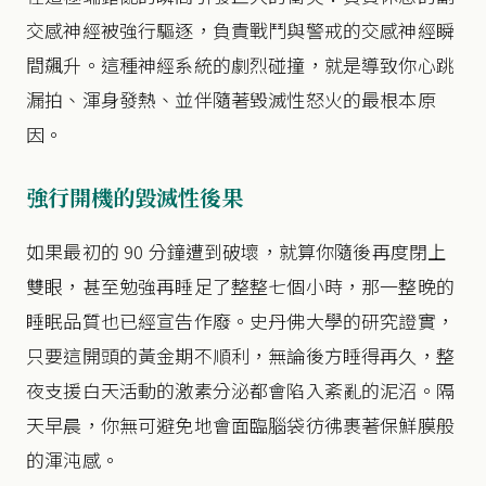
交感神經被強行驅逐，負責戰鬥與警戒的交感神經瞬
間飆升。這種神經系統的劇烈碰撞，就是導致你心跳
漏拍、渾身發熱、並伴隨著毀滅性怒火的最根本原
因。
強行開機的毀滅性後果
如果最初的 90 分鐘遭到破壞，就算你隨後再度閉上
雙眼，甚至勉強再睡足了整整七個小時，那一整晚的
睡眠品質也已經宣告作廢。史丹佛大學的研究證實，
只要這開頭的黃金期不順利，無論後方睡得再久，整
夜支援白天活動的激素分泌都會陷入紊亂的泥沼。隔
天早晨，你無可避免地會面臨腦袋彷彿裹著保鮮膜般
的渾沌感。