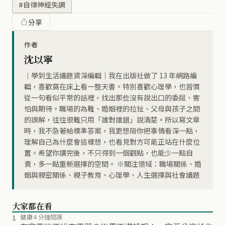
#自律神經失調
分享
作者
沈以寧
｜學到生活議題資深編輯｜我在出版社做了 13 年網路編
輯，喜歡窩在床上看一整天書。特別喜歡心理學，也習慣
從一句看似平常的話裡，找出那些沒有說出口的委屈、害
怕與期待。職場的為難、婚姻裡的拉扯、父母與孩子之間
的誤解，往往很難只用「誰對誰錯」說清楚。所以寫文章
時，我不急著給標準答案，我更想陪你把事情看深一點，
理解自己為什麼會這樣想，也看見對方可能正站在什麼位
置。希望你讀完後，不只得到一個觀點，也能少一點自
責，多一點重新選擇的空間。 ※關注領域：職場關係、婚
姻與親密關係、親子教育、心理學、人生選擇與社會議題
大家都在看
1
健康
4 分鐘閱讀