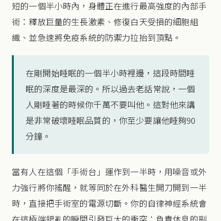
短的一個半小時內，身體正在進行最高強度的內部手
術：釋放巨量的生長激素、修復白天受損的細胞組
織、並急速將免疫系統的防禦力拉抬到頂點。
在剛開始睡眠的一個半小時裡邊，這段時間睡
眠的深度是最深的。所以過去老話常說，一個
人剛睡著的時候你千萬不要叫他。這對他來講
是非常破壞睡眠品質的，你至少要讓他睡夠90
分鐘。
當有人在這個「手術台」運作到一半時，用噪音或外
力強行將你搖醒，就等同於在外科醫生開刀開到一半
時，直接把手術室的電源切斷。你的自律神經系統會
在這極端錯亂的瞬間引發巨大的衝突：負責休息的副