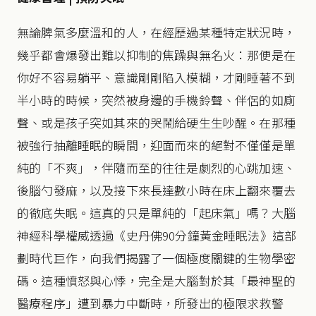
無論脾氣多麼溫和的人，在經歷過某種特定狀況時，
幾乎都會爆發出難以抑制的焦躁與無名火：那便是在
你好不容易躺平、意識剛剛陷入模糊，才剛睡著不到
半小時的時候，突然被身邊的手機鈴聲、伴侶的如廁
聲、或是孩子突如其來的哭鬧給硬生生吵醒。在那種
被強行抽離睡眠的瞬間，迎面而來的絕對不僅僅是單
純的「不爽」，伴隨而至的往往是劇烈的心跳加速、
後腦勺發麻，以及接下來長達數小時在床上翻來覆去
的徹底失眠。這真的只是單純的「起床氣」嗎？大腦
神經科學權威透過《史丹佛90分鐘黃金睡眠法》這部
劃時代巨作，向我們揭露了一個極度關鍵的生物學密
碼。這種憤怒與心悸，完全是大腦對於其「最神聖的
醫療程序」遭到暴力中斷時，所發出的極限求救警