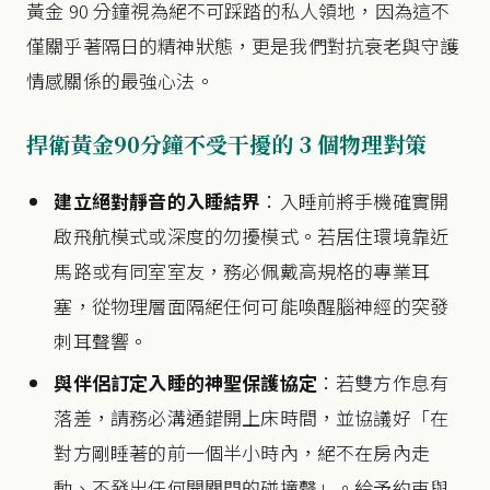
黃金 90 分鐘視為絕不可踩踏的私人領地，因為這不
僅關乎著隔日的精神狀態，更是我們對抗衰老與守護
情感關係的最強心法。
捍衛黃金90分鐘不受干擾的 3 個物理對策
建立絕對靜音的入睡結界
：入睡前將手機確實開
啟飛航模式或深度的勿擾模式。若居住環境靠近
馬路或有同室室友，務必佩戴高規格的專業耳
塞，從物理層面隔絕任何可能喚醒腦神經的突發
刺耳聲響。
與伴侶訂定入睡的神聖保護協定
：若雙方作息有
落差，請務必溝通錯開上床時間，並協議好「在
對方剛睡著的前一個半小時內，絕不在房內走
動、不發出任何開關門的碰撞聲」。給予約束與