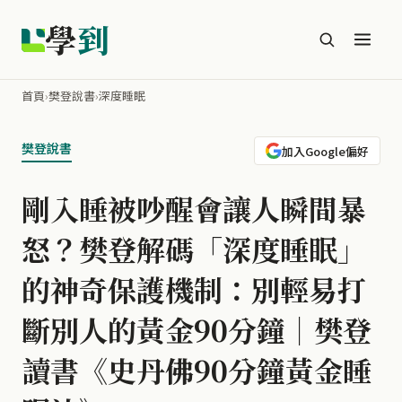
學
到
首頁
›
樊登說書
›
深度睡眠
樊登說書
加入Google偏好
剛入睡被吵醒會讓人瞬間暴
怒？樊登解碼「深度睡眠」
的神奇保護機制：別輕易打
斷別人的黃金90分鐘｜樊登
讀書《史丹佛90分鐘黃金睡