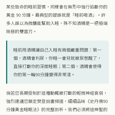
某些致命的睡前習慣，同樣會在無形中強行掐斷你的
黃金 90 分鐘。最典型的錯誤就是「睡前喝酒」。許
多人誤以為微醺能幫助入睡，殊不知酒精是一把極端
險惡的雙面刃。
睡前用酒精讓自己入睡有兩個嚴重問題：第一
個，酒精會利尿，你睡一會兒就被尿憋醒了，
直接打斷你的深度睡眠；第二個，酒精會使得
你的第一輪90分鐘變得非常淺。
倘若您長期受制於這種動輒被打斷的輕微神經衰弱，
強烈建議您鎖定樊登說書頻道，細細品味《史丹佛90
分鐘黃金睡眠法》的完整剖析。我們必須將這神聖的