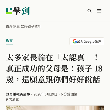
學
到
首頁
›
家庭
›
教育
›
孩子教育
教育
加入Google偏好
太多家長輸在「太認真」！
真正成功的父母是：孩子 18
歲，還願意跟你們好好說話
教育編輯黃郁婷
・
2026年6月29日
・
6 分鐘閱讀
9 次瀏覽