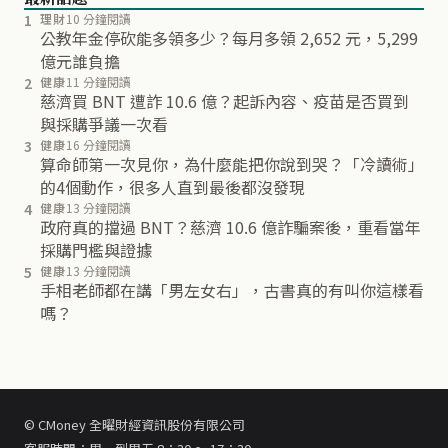
1
理財
10 分鐘閱讀
公教年金停砍能多領多少？每月多領 2,652 元，5,299
億元誰負擔
2
健康
11 分鐘閱讀
慈濟買 BNT 遭詐 10.6 億？起訴內容、疫苗是否買到
與採購爭議一次看
3
健康
16 分鐘閱讀
算命師第一次見你，為什麼能把你說到哭？「冷讀術」
的4個動作，很多人直到最後都沒發現
4
健康
13 分鐘閱讀
政府真的擋過 BNT？慈濟 10.6 億詐騙案後，重看當年
採購門檻與證據
5
健康
13 分鐘閱讀
手相老師都在講「男左女右」，古書真的有叫你這樣看
嗎？
© CMoney 全曜財經資訊股份有限公司