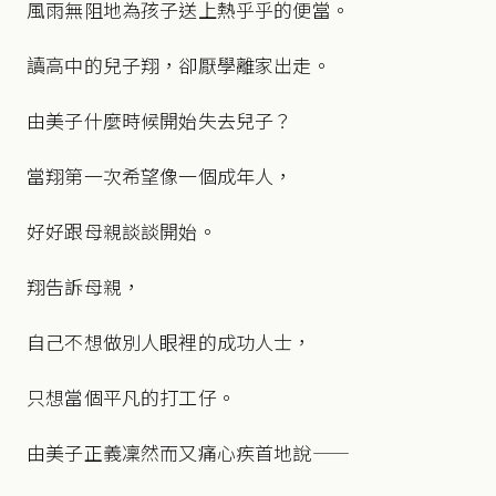
風雨無阻地為孩子送上熱乎乎的便當。
讀高中的兒子翔，卻厭學離家出走。
由美子什麼時候開始失去兒子？
當翔第一次希望像一個成年人，
好好跟母親談談開始。
翔告訴母親，
自己不想做別人眼裡的成功人士，
只想當個平凡的打工仔。
由美子正義凜然而又痛心疾首地說——