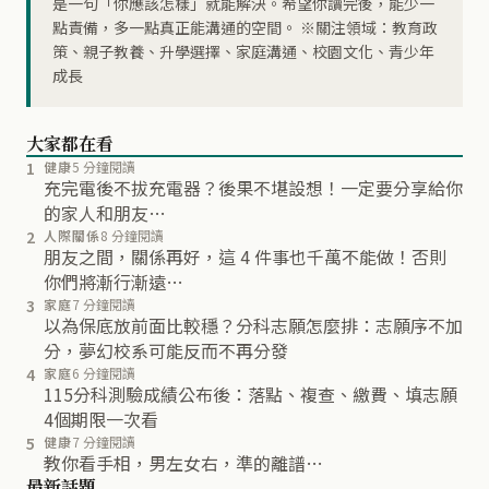
是一句「你應該怎樣」就能解決。希望你讀完後，能少一
點責備，多一點真正能溝通的空間。 ※關注領域：教育政
策、親子教養、升學選擇、家庭溝通、校園文化、青少年
成長
大家都在看
1
健康
5 分鐘閱讀
充完電後不拔充電器？後果不堪設想！一定要分享給你
的家人和朋友…
2
人際關係
8 分鐘閱讀
朋友之間，關係再好，這 4 件事也千萬不能做！否則
你們將漸行漸遠…
3
家庭
7 分鐘閱讀
以為保底放前面比較穩？分科志願怎麼排：志願序不加
分，夢幻校系可能反而不再分發
4
家庭
6 分鐘閱讀
115分科測驗成績公布後：落點、複查、繳費、填志願
4個期限一次看
5
健康
7 分鐘閱讀
教你看手相，男左女右，準的離譜…
最新話題