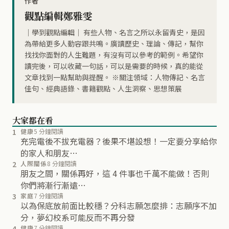
作者
觀點編輯鄭雅雯
｜學到觀點編輯｜ 有些人物、名言之所以永留青史，是因
為帶給更多人動容跟共鳴。廣讀歷史、理論、傳記，幫你
找找你面對的人生難題，有沒有可以參考的範例。希望你
讀完後，可以收藏一句話，可以是需要的時候，真的能從
文章找到一點幫助與提醒。 ※關注領域：人物傳記、名言
佳句、經典語錄、書籍觀點、人生洞察、思想策展
大家都在看
1
健康
5 分鐘閱讀
充完電後不拔充電器？後果不堪設想！一定要分享給你
的家人和朋友…
2
人際關係
8 分鐘閱讀
朋友之間，關係再好，這 4 件事也千萬不能做！否則
你們將漸行漸遠…
3
家庭
7 分鐘閱讀
以為保底放前面比較穩？分科志願怎麼排：志願序不加
分，夢幻校系可能反而不再分發
4
健康
7 分鐘閱讀