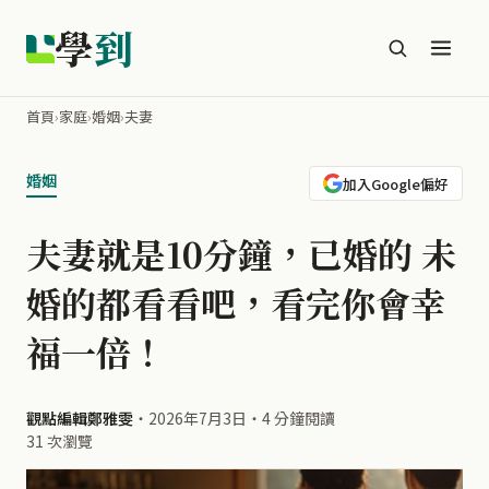
學
到
首頁
›
家庭
›
婚姻
›
夫妻
婚姻
加入Google偏好
夫妻就是10分鐘，已婚的 未
婚的都看看吧，看完你會幸
福一倍！
觀點編輯鄭雅雯
・
2026年7月3日
・
4 分鐘閱讀
31 次瀏覽