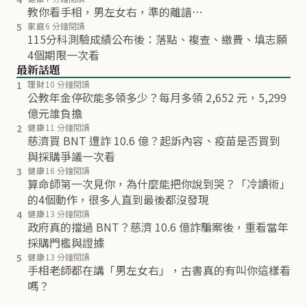
教你看手相，男左女右，準的離譜…
5
家庭
6 分鐘閱讀
115分科測驗成績公布後：落點、複查、繳費、填志願
4個期限一次看
最新話題
1
理財
10 分鐘閱讀
公教年金停砍能多領多少？每月多領 2,652 元，5,299
億元誰負擔
2
健康
11 分鐘閱讀
慈濟買 BNT 遭詐 10.6 億？起訴內容、疫苗是否買到
與採購爭議一次看
3
健康
16 分鐘閱讀
算命師第一次見你，為什麼能把你說到哭？「冷讀術」
的4個動作，很多人直到最後都沒發現
4
健康
13 分鐘閱讀
政府真的擋過 BNT？慈濟 10.6 億詐騙案後，重看當年
採購門檻與證據
5
健康
13 分鐘閱讀
手相老師都在講「男左女右」，古書真的有叫你這樣看
嗎？