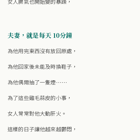
女人脾氣也開始變的暴躁，
夫妻，就是每天 10
分鐘
為他用完東西沒有放回原處，
為他回家後未能及時換鞋子，
為他偶爾抽了一隻煙……
為了這些雞毛蒜皮的小事，
女人常常對他大動肝火。
這樣的日子讓他越來越鬱悶，