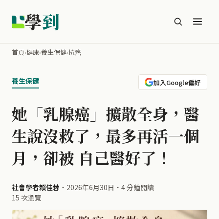
學
到
首頁
›
健康
›
養生保健
›
抗癌
養生保健
加入Google偏好
她「乳腺癌」擴散全身，醫
生說沒救了，最多再活一個
月，卻被 自己醫好了！
社會學者賴佳蓉
・
2026年6月30日
・
4 分鐘閱讀
15 次瀏覽