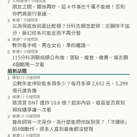
2
人際關係
8 分鐘閱讀
朋友之間，關係再好，這 4 件事也千萬不能做！否則
你們將漸行漸遠…
3
家庭
7 分鐘閱讀
以為保底放前面比較穩？分科志願怎麼排：志願序不加
分，夢幻校系可能反而不再分發
4
健康
7 分鐘閱讀
教你看手相，男左女右，準的離譜…
5
家庭
6 分鐘閱讀
115分科測驗成績公布後：落點、複查、繳費、填志願
4個期限一次看
最新話題
1
理財
10 分鐘閱讀
公教年金停砍能多領多少？每月多領 2,652 元，5,299
億元誰負擔
2
健康
11 分鐘閱讀
慈濟買 BNT 遭詐 10.6 億？起訴內容、疫苗是否買到
與採購爭議一次看
3
健康
16 分鐘閱讀
算命師第一次見你，為什麼能把你說到哭？「冷讀術」
的4個動作，很多人直到最後都沒發現
4
健康
13 分鐘閱讀