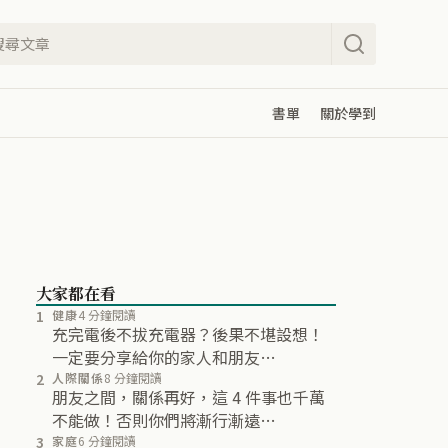
書單
關於學到
大家都在看
1
健康
4 分鐘閱讀
充完電後不拔充電器？後果不堪設想！
一定要分享給你的家人和朋友…
2
人際關係
8 分鐘閱讀
朋友之間，關係再好，這 4 件事也千萬
不能做！否則你們將漸行漸遠…
3
家庭
6 分鐘閱讀