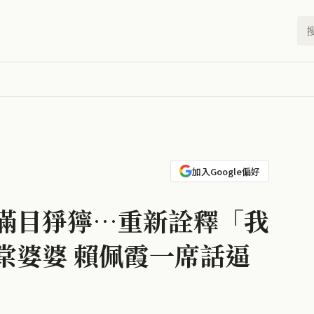
加入Google偏好
滿目猙獰…重新詮釋「我
棠婆婆 賴佩霞一席話逼