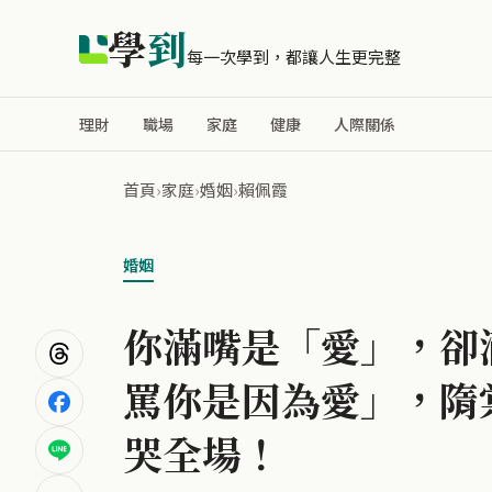
學
到
每一次學到，都讓人生更完整
理財
職場
家庭
健康
人際關係
首頁
›
家庭
›
婚姻
›
賴佩霞
婚姻
你滿嘴是「愛」，卻
罵你是因為愛」，隋
哭全場！