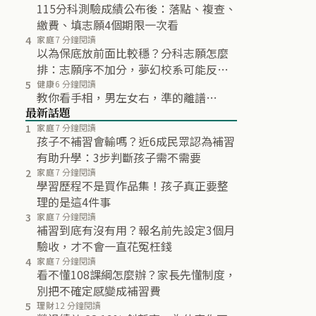
115分科測驗成績公布後：落點、複查、
繳費、填志願4個期限一次看
4
家庭
7 分鐘閱讀
以為保底放前面比較穩？分科志願怎麼
排：志願序不加分，夢幻校系可能反而
不再分發
5
健康
6 分鐘閱讀
教你看手相，男左女右，準的離譜…
最新話題
1
家庭
7 分鐘閱讀
孩子不補習會輸嗎？近6成民眾認為補習
有助升學：3步判斷孩子需不需要
2
家庭
7 分鐘閱讀
學習歷程不是買作品集！孩子真正要整
理的是這4件事
3
家庭
7 分鐘閱讀
補習到底有沒有用？報名前先設定3個月
驗收，才不會一直花冤枉錢
4
家庭
7 分鐘閱讀
看不懂108課綱怎麼辦？家長先懂制度，
別把不確定感變成補習費
5
理財
12 分鐘閱讀