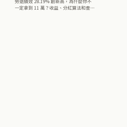
勞退績效 28.19% 創新高，為什麼你不
一定拿到 11 萬？收益、分紅算法和查詢
方式一次看懂