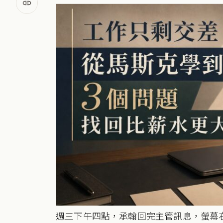
週三下午四點，承翰回完主管訊息，螢幕