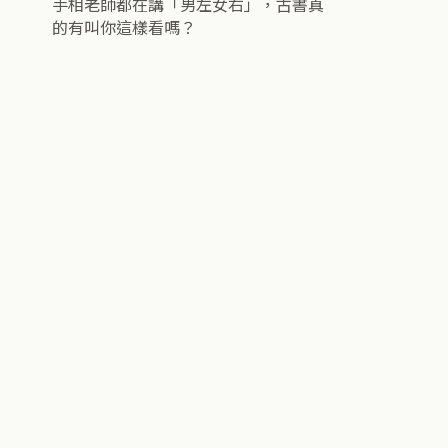
手相老師都在講「男左女右」，古書真
的有叫你這樣看嗎？