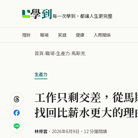
學
到
每一次學到，都讓人生更完整
理財
職場
家庭
健康
人際關係
首頁
›
職場
›
生產力
›
馬斯克
生產力
工作只剩交差，從馬
找回比薪水更大的理
林停雲
・
2026年6月9日
・
12 分鐘閱讀