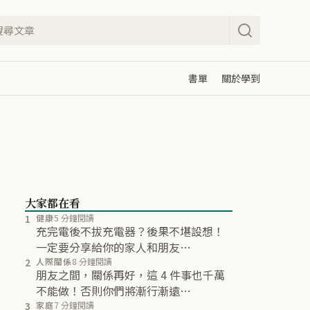
書單
關於學到
大家都在看
1
健康
5 分鐘閱讀
充完電後不拔充電器？後果不堪設想！
一定要分享給你的家人和朋友…
2
人際關係
8 分鐘閱讀
朋友之間，關係再好，這 4 件事也千萬
不能做！否則你們將漸行漸遠…
3
家庭
7 分鐘閱讀