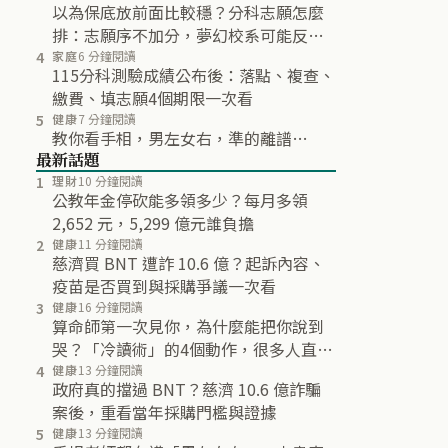
以為保底放前面比較穩？分科志願怎麼
排：志願序不加分，夢幻校系可能反而
不再分發
4
家庭
6 分鐘閱讀
115分科測驗成績公布後：落點、複查、
繳費、填志願4個期限一次看
5
健康
7 分鐘閱讀
教你看手相，男左女右，準的離譜…
最新話題
1
理財
10 分鐘閱讀
公教年金停砍能多領多少？每月多領
2,652 元，5,299 億元誰負擔
2
健康
11 分鐘閱讀
慈濟買 BNT 遭詐 10.6 億？起訴內容、
疫苗是否買到與採購爭議一次看
3
健康
16 分鐘閱讀
算命師第一次見你，為什麼能把你說到
哭？「冷讀術」的4個動作，很多人直到
最後都沒發現
4
健康
13 分鐘閱讀
政府真的擋過 BNT？慈濟 10.6 億詐騙
案後，重看當年採購門檻與證據
5
健康
13 分鐘閱讀