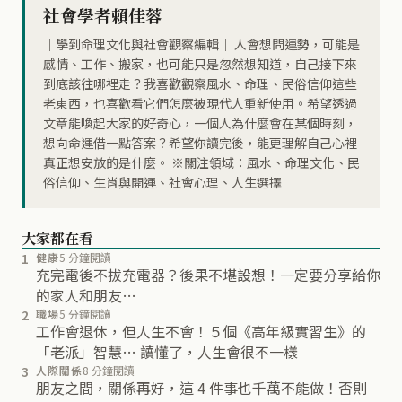
社會學者賴佳蓉
｜學到命理文化與社會觀察編輯｜ 人會想問運勢，可能是
感情、工作、搬家，也可能只是忽然想知道，自己接下來
到底該往哪裡走？我喜歡觀察風水、命理、民俗信仰這些
老東西，也喜歡看它們怎麼被現代人重新使用。希望透過
文章能喚起大家的好奇心，一個人為什麼會在某個時刻，
想向命運借一點答案？希望你讀完後，能更理解自己心裡
真正想安放的是什麼。 ※關注領域：風水、命理文化、民
俗信仰、生肖與開運、社會心理、人生選擇
大家都在看
1
健康
5 分鐘閱讀
充完電後不拔充電器？後果不堪設想！一定要分享給你
的家人和朋友…
2
職場
5 分鐘閱讀
工作會退休，但人生不會！５個《高年級實習生》的
「老派」智慧… 讀懂了，人生會很不一樣
3
人際關係
8 分鐘閱讀
朋友之間，關係再好，這 4 件事也千萬不能做！否則