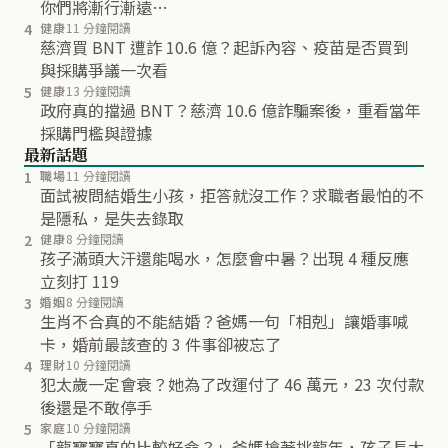
你們將漸行漸遠…
4
健康
11 分鐘閱讀
慈濟買 BNT 遭詐 10.6 億？起訴內容、疫苗是否買到
與採購爭議一次看
5
健康
13 分鐘閱讀
政府真的擋過 BNT？慈濟 10.6 億詐騙案後，重看當年
採購門檻與證據
最新話題
1
職場
11 分鐘閱讀
面試被問結婚生小孩，拒答就沒工作？求職者最怕的不
是隱私，是失去錄取
2
健康
8 分鐘閱讀
孩子滿頭大汗還能喝水，怎麼會中暑？出現 4 種反應
立刻打 119
3
婚姻
8 分鐘閱讀
生肖不合真的不能結婚？爸媽一句「相剋」讓婚事喊
卡，婚前最該查的 3 件事卻被忘了
4
理財
10 分鐘閱讀
犯太歲一定會衰？她為了改運付了 46 萬元，23 次付款
後還是不敢停手
5
家庭
10 分鐘閱讀
「龍寶寶真的比較好命？」爸媽搶著挑龍年，孩子長大