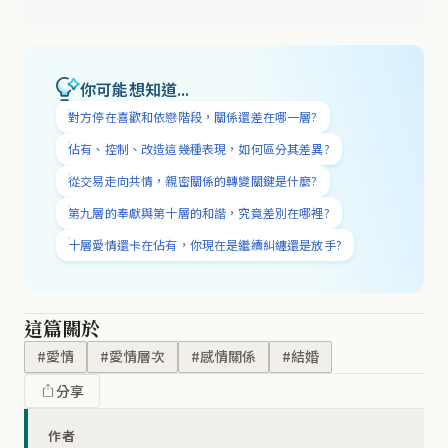
你可能想知道...
對方停在喜歡和依戀階段，關係還差在哪一層?
佔有、控制、改造這幾種表現，如何區分其差異?
從交易走向共情，親密關係的轉變關鍵是什麼?
第九層的奉獻與第十層的和諧，究竟差別在哪裡?
十層愛情還卡在佔有，你現在是繼續糾纏還是放手?
這篇關於
#愛情
#愛情層次
#感情關係
#結婚
分享
作者