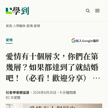
學
到
首頁
›
人際關係
›
愛情
›
愛情
愛情
加入Google偏好
愛情有十個層次，你們在第
幾層？如果都達到了就結婚
吧！（必看！歡迎分享） …
社會學者賴佳蓉
・
2026年6月26日
・
9 分鐘閱讀
82 次瀏覽