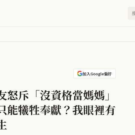
加入Google偏好
友怒斥「沒資格當媽媽」
只能犧牲奉獻？我眼裡有
生