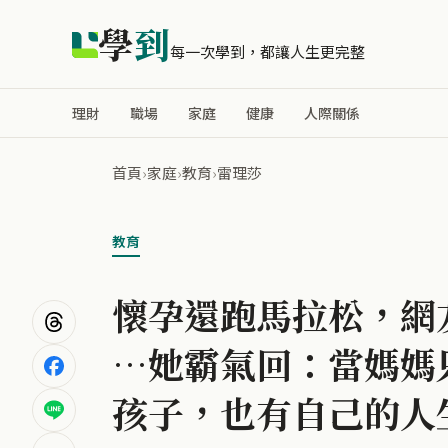
學
到
每一次學到，都讓人生更完整
理財
職場
家庭
健康
人際關係
首頁
›
家庭
›
教育
›
雷理莎
教育
懷孕還跑馬拉松，網
…她霸氣回：當媽媽
孩子，也有自己的人