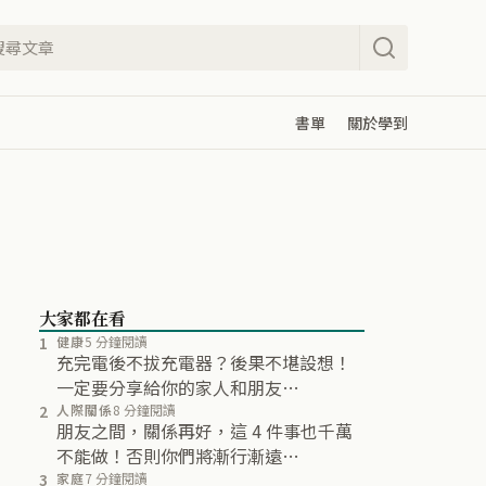
書單
關於學到
大家都在看
1
健康
5 分鐘閱讀
充完電後不拔充電器？後果不堪設想！
一定要分享給你的家人和朋友…
2
人際關係
8 分鐘閱讀
朋友之間，關係再好，這 4 件事也千萬
不能做！否則你們將漸行漸遠…
3
家庭
7 分鐘閱讀