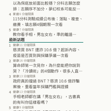
以為保底放前面比較穩？分科志願怎麼
排：志願序不加分，夢幻校系可能反而
不再分發
4
家庭
6 分鐘閱讀
115分科測驗成績公布後：落點、複查、
繳費、填志願4個期限一次看
5
健康
7 分鐘閱讀
教你看手相，男左女右，準的離譜…
最新話題
1
健康
11 分鐘閱讀
慈濟買 BNT 遭詐 10.6 億？起訴內容、
疫苗是否買到與採購爭議一次看
2
健康
16 分鐘閱讀
算命師第一次見你，為什麼能把你說到
哭？「冷讀術」的4個動作，很多人直到
最後都沒發現
3
健康
13 分鐘閱讀
政府真的擋過 BNT？慈濟 10.6 億詐騙
案後，重看當年採購門檻與證據
4
健康
13 分鐘閱讀
手相老師都在講「男左女右」，古書真
的有叫你這樣看嗎？
5
健康
9 分鐘閱讀