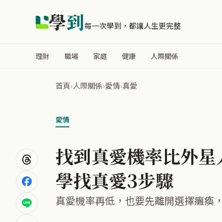
學
到
每一次學到，都讓人生更完整
理財
職場
家庭
健康
人際關係
首頁
›
人際關係
›
愛情
›
真愛
愛情
找到真愛機率比外星
學找真愛3步驟
真愛機率再低，也要先離開選擇癱瘓，