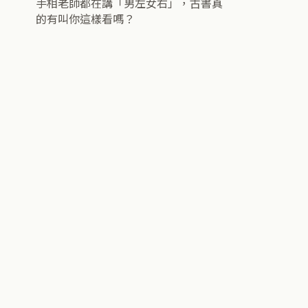
手相老師都在講「男左女右」，古書真
的有叫你這樣看嗎？