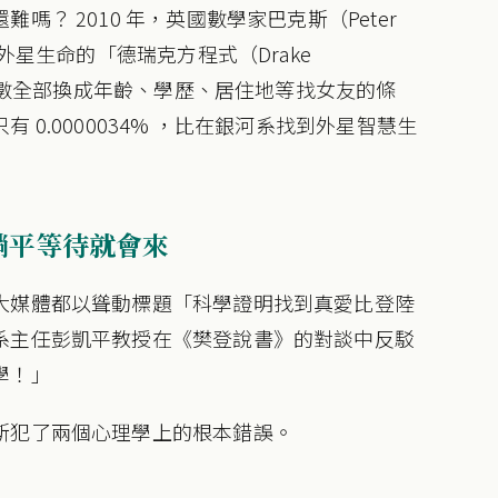
？ 2010 年，英國數學家巴克斯（Peter
外星生命的「德瑞克方程式（Drake
將參數全部換成年齡、學歷、居住地等找女友的條
0.0000034% ，比在銀河系找到外星智慧生
是躺平等待就會來
大媒體都以聳動標題「科學證明找到真愛比登陸
系主任彭凱平教授在《樊登說書》的對談中反駁
學！」
斯犯了兩個心理學上的根本錯誤。