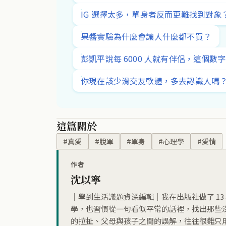
IG 選擇太多，單身者反而更難找到對象
果醬實驗為什麼會讓人什麼都不買？
彭凱平說每 6000 人就有伴侶，這個數
你現在該少滑交友軟體，多去認識人嗎
這篇關於
#真愛
#脫單
#單身
#心理學
#愛情
作者
沈以寧
｜學到生活議題資深編輯｜我在出版社做了 1
學，也習慣從一句看似平常的話裡，找出那些
的拉扯、父母與孩子之間的誤解，往往很難只