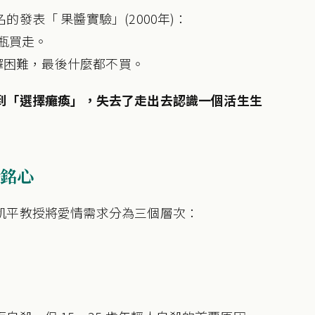
發表「 果醬實驗」(2000年)：
一瓶買走。
選擇困難，最後什麼都不買。
到「選擇癱瘓」，失去了走出去認識一個活生生
銘心
凱平教授將愛情需求分為三個層次：