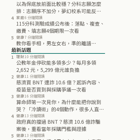
以為保底放前面比較穩？分科志願怎麼
排：志願序不加分，夢幻校系可能反而
不再分發
4
家庭
6 分鐘閱讀
115分科測驗成績公布後：落點、複查、
繳費、填志願4個期限一次看
5
健康
7 分鐘閱讀
教你看手相，男左女右，準的離譜…
最新話題
1
理財
10 分鐘閱讀
公教年金停砍能多領多少？每月多領
2,652 元，5,299 億元誰負擔
2
健康
11 分鐘閱讀
慈濟買 BNT 遭詐 10.6 億？起訴內容、
疫苗是否買到與採購爭議一次看
3
健康
16 分鐘閱讀
算命師第一次見你，為什麼能把你說到
哭？「冷讀術」的4個動作，很多人直到
最後都沒發現
4
健康
13 分鐘閱讀
政府真的擋過 BNT？慈濟 10.6 億詐騙
案後，重看當年採購門檻與證據
5
健康
13 分鐘閱讀