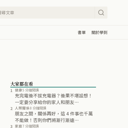
書單
關於學到
大家都在看
1
健康
5 分鐘閱讀
充完電後不拔充電器？後果不堪設想！
一定要分享給你的家人和朋友…
2
人際關係
8 分鐘閱讀
朋友之間，關係再好，這 4 件事也千萬
不能做！否則你們將漸行漸遠…
3
家庭
7 分鐘閱讀