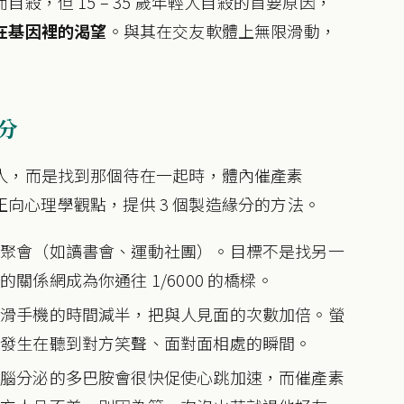
，但 15 – 35 歲年輕人自殺的首要原因，
在基因裡的渴望
。與其在交友軟體上無限滑動，
分
人，而是找到那個待在一起時，體內催產素
過正向心理學觀點，提供 3 個製造緣分的方法。
的聚會（如讀書會、運動社團）。目標不是找另一
係網成為你通往 1/6000 的橋樑。
把滑手機的時間減半，把與人見面的次數加倍。螢
只發生在聽到對方笑聲、面對面相處的瞬間。
大腦分泌的多巴胺會很快促使心跳加速，而催產素