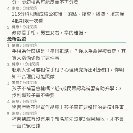
分，夢幻校系可能反而不再分發
4
家庭
6 分鐘閱讀
115分科測驗成績公布後：落點、複查、繳費、填志願
4個期限一次看
5
健康
6 分鐘閱讀
教你看手相，男左女右，準的離譜…
最新話題
1
健康
9 分鐘閱讀
手相為什麼總是「準得離譜」？你以為命運被看穿，其
實大腦偷偷做了這件事
2
健康
13 分鐘閱讀
聰明人也可能相信手相？心理研究拆出4個破口，你明
知不合理仍可能照做
3
家庭
7 分鐘閱讀
孩子不補習會輸嗎？近6成民眾認為補習有助升學：3
步判斷孩子需不需要
4
家庭
7 分鐘閱讀
學習歷程不是買作品集！孩子真正要整理的是這4件事
5
家庭
7 分鐘閱讀
補習到底有沒有用？報名前先設定3個月驗收，才不會
一直花冤枉錢