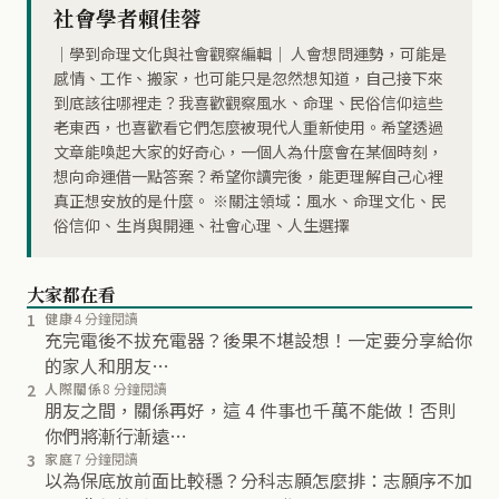
社會學者賴佳蓉
｜學到命理文化與社會觀察編輯｜ 人會想問運勢，可能是
感情、工作、搬家，也可能只是忽然想知道，自己接下來
到底該往哪裡走？我喜歡觀察風水、命理、民俗信仰這些
老東西，也喜歡看它們怎麼被現代人重新使用。希望透過
文章能喚起大家的好奇心，一個人為什麼會在某個時刻，
想向命運借一點答案？希望你讀完後，能更理解自己心裡
真正想安放的是什麼。 ※關注領域：風水、命理文化、民
俗信仰、生肖與開運、社會心理、人生選擇
大家都在看
1
健康
4 分鐘閱讀
充完電後不拔充電器？後果不堪設想！一定要分享給你
的家人和朋友…
2
人際關係
8 分鐘閱讀
朋友之間，關係再好，這 4 件事也千萬不能做！否則
你們將漸行漸遠…
3
家庭
7 分鐘閱讀
以為保底放前面比較穩？分科志願怎麼排：志願序不加