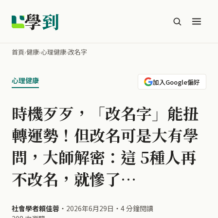
學
到
首頁
›
健康
›
心理健康
›
改名字
心理健康
加入Google偏好
時機歹歹，「改名字」能扭
轉運勢！但改名可是大有學
問，大師解密：這 5種人再
不改名，就慘了…
社會學者賴佳蓉
・
2026年6月29日
・
4 分鐘閱讀