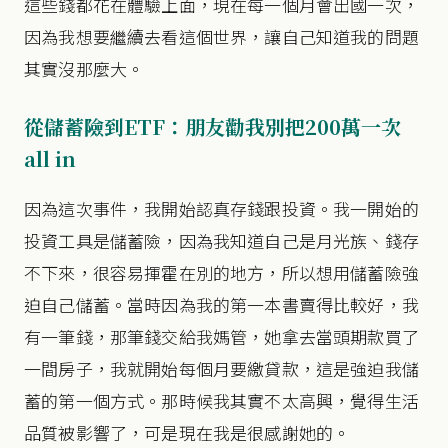
這些錢都花在體驗上面，現在每一個月會出國一次，
因為我想要繼續去看這個世界，讓自己知道我的問題
其實沒那麼大。
從儲蓄險到ETF：朋友勸我別把200萬一次
all in
因為這次事件，我開始認真存錢跟投資。我一開始的
投資工具是儲蓄險，因為我知道自己是月光族、錢存
不下來，很容易揮霍在別的地方，所以想用儲蓄險強
迫自己儲蓄。當時因為我的第一本書賣得比較好，我
有一筆錢，那筆錢交給我媽管，她拿去當頭期款買了
一間房子，我就開始每個月要繳貸款，這是強迫我儲
蓄的第一個方式。那時候我其實不太高興，覺得生活
品質被影響了，可是現在我是很感謝她的。