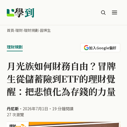
學
到
首頁
›
理財
›
理財規劃
›
冒牌生
理財規劃
加入Google偏好
月光族如何財務自由？冒牌
生從儲蓄險到ETF的理財覺
醒：把悲憤化為存錢的力量
丹尼斯
・
2026年7月1日
・
19 分鐘閱讀
27 次瀏覽