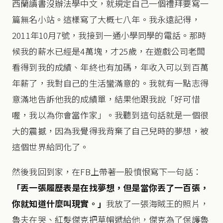
西蘭讀書沒辦法學中文，就規定自己一個禮拜要寫一
篇無名小站。這樣寫了大概七八年。我永遠記得，
2011年10月7號，我接到一通小學同學的電話。那時
候我的薪水已經是4萬塊，才25歲，在遊戲公司老闆
看得到我的成績、年終也有加碼，年收入可以到百萬
年薪了，我對自己的生活蠻滿意的。我就有一點志得
意滿地告訴他我的成績單，結果他跟我說「好可惜
喔，我以為你會當作家」。我聽到這句話就是一個很
大的震撼，因為我覺得我背棄了自己兒時的夢想，被
這個世界給同化了。
然後我回到家，在FB上帶著一股憤恨寫下一句話：
「丟一張履歷表是在找夢想，但是當你丟了一百張，
你就知道什麼叫現實。」
我放了一張海賊王的照片，
魯夫在哭、紅髮傑克把草帽遞給他，傑克為了保護魯