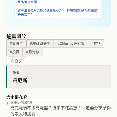
思維差在哪裡?
冒牌生曾是月光族又遇醫療意外，你現在是加碼投資還是
先被套牢?
這篇關於
#冒牌生
#理財資優生
#CMoney理財寶
#ETF
#投資
#月光族
分享
作者
丹尼斯
大家都在看
1
健康
5 分鐘閱讀
充完電後不拔充電器？後果不堪設想！一定要分享給你
的家人和朋友…