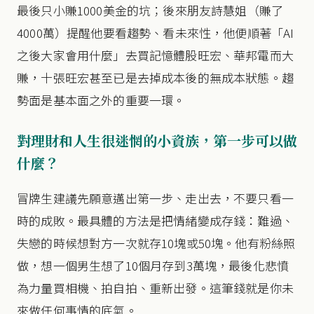
最後只小賺1000美金的坑；後來朋友詩慧姐（賺了
4000萬）提醒他要看趨勢、看未來性，他便順著「AI
之後大家會用什麼」去買記憶體股旺宏、華邦電而大
賺，十張旺宏甚至已是去掉成本後的無成本狀態。趨
勢面是基本面之外的重要一環。
對理財和人生很迷惘的小資族，第一步可以做
什麼？
冒牌生建議先願意邁出第一步、走出去，不要只看一
時的成敗。最具體的方法是把情緒變成存錢：難過、
失戀的時候想對方一次就存10塊或50塊。他有粉絲照
做，想一個男生想了10個月存到3萬塊，最後化悲憤
為力量買相機、拍自拍、重新出發。這筆錢就是你未
來做任何事情的底氣。