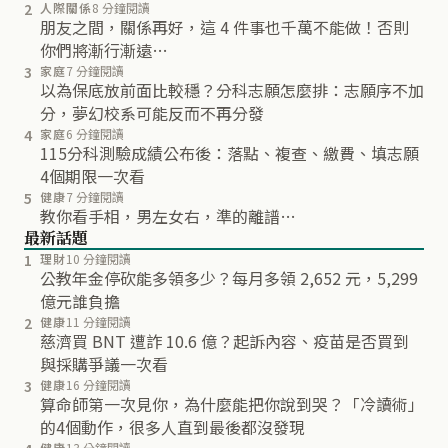
2
人際關係
8 分鐘閱讀
朋友之間，關係再好，這 4 件事也千萬不能做！否則
你們將漸行漸遠…
3
家庭
7 分鐘閱讀
以為保底放前面比較穩？分科志願怎麼排：志願序不加
分，夢幻校系可能反而不再分發
4
家庭
6 分鐘閱讀
115分科測驗成績公布後：落點、複查、繳費、填志願
4個期限一次看
5
健康
7 分鐘閱讀
教你看手相，男左女右，準的離譜…
最新話題
1
理財
10 分鐘閱讀
公教年金停砍能多領多少？每月多領 2,652 元，5,299
億元誰負擔
2
健康
11 分鐘閱讀
慈濟買 BNT 遭詐 10.6 億？起訴內容、疫苗是否買到
與採購爭議一次看
3
健康
16 分鐘閱讀
算命師第一次見你，為什麼能把你說到哭？「冷讀術」
的4個動作，很多人直到最後都沒發現
健康
13 分鐘閱讀