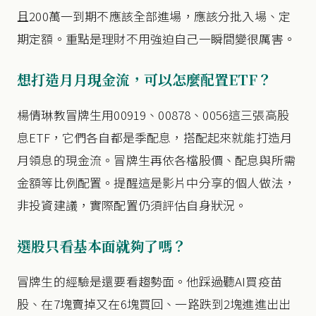
且200萬一到期不應該全部進場，應該分批入場、定
期定額。重點是理財不用強迫自己一瞬間變很厲害。
想打造月月現金流，可以怎麼配置ETF？
楊倩琳教冒牌生用00919、00878、0056這三張高股
息ETF，它們各自都是季配息，搭配起來就能打造月
月領息的現金流。冒牌生再依各檔股價、配息與所需
金額等比例配置。提醒這是影片中分享的個人做法，
非投資建議，實際配置仍須評估自身狀況。
選股只看基本面就夠了嗎？
冒牌生的經驗是還要看趨勢面。他踩過聽AI買疫苗
股、在7塊賣掉又在6塊買回、一路跌到2塊進進出出