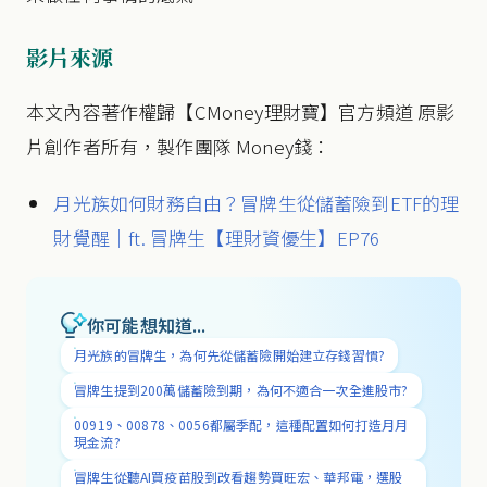
影片來源
本文內容著作權歸【CMoney理財寶】官方頻道 原影
片創作者所有，製作團隊 Money錢：
月光族如何財務自由？冒牌生從儲蓄險到ETF的理
財覺醒｜ft. 冒牌生【理財資優生】EP76
你可能想知道...
月光族的冒牌生，為何先從儲蓄險開始建立存錢習慣?
冒牌生提到200萬儲蓄險到期，為何不適合一次全進股市?
00919、00878、0056都屬季配，這種配置如何打造月月
現金流?
冒牌生從聽AI買疫苗股到改看趨勢買旺宏、華邦電，選股