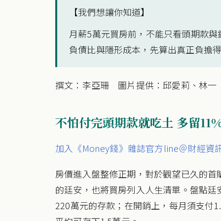
【我們想讓你知道】
月薪5萬元買房前，不能只看頭期款與
負債比與隱形成本，先算出真正負擔
撰文：李亞珊 圖片提供：邱愛莉、林一
不怕付完頭期款就吃土 多留11
加入《Money錢》雜誌官方line＠財經資
房價進入盤整修正期，對於觀望已久的首
的廷安，也將買房列入人生清單。盤點廷
220萬元的存款；在開銷上，每月須支付1
平均可存下1.5萬元。