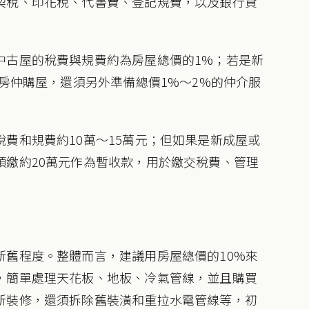
契稅、印花稅、代書費、登記規費，以及銀行貸
中古屋的稅費與規費約為房屋總價的1%；若是新
過房仲購屋，還須另外準備總價1%～2%的仲介服
費和規費約10萬～15萬元；但如果是新成屋或
預繳約20萬元作為暫收款，用於繳交稅費、管理
新舊程度。整體而言，建議用房屋總價的10%來
，簡單處理天花板、地板、冷氣管線，並且購買
新裝修，還須拆除舊裝潢和重拉水電管線等，初