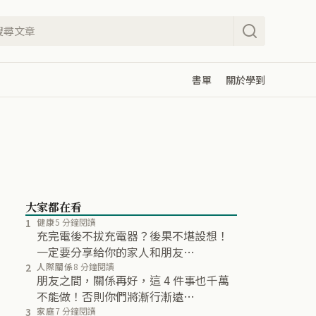
書單
關於學到
大家都在看
1
健康
5 分鐘閱讀
充完電後不拔充電器？後果不堪設想！
一定要分享給你的家人和朋友…
2
人際關係
8 分鐘閱讀
朋友之間，關係再好，這 4 件事也千萬
不能做！否則你們將漸行漸遠…
3
家庭
7 分鐘閱讀