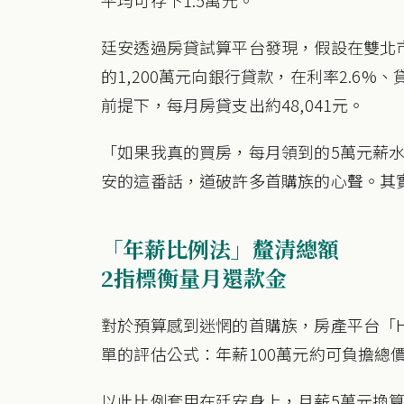
廷安透過房貸試算平台發現，假設在雙北市
的1,200萬元向銀行貸款，在利率2.6
前提下，每月房貸支出約48,041元。
「如果我真的買房，每月領到的5萬元薪
安的這番話，道破許多首購族的心聲。其
「年薪比例法」釐清總額
2指標衡量月還款金
對於預算感到迷惘的首購族，房產平台「Ho
單的評估公式：年薪100萬元約可負擔總價1
以此比例套用在廷安身上，月薪5萬元換算