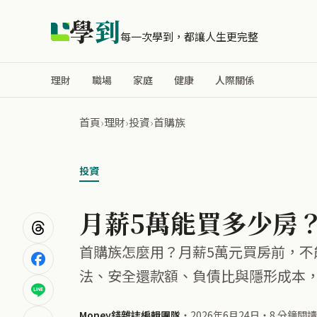
學
到
每一次學到，都讓人生更完整
理財
職場
家庭
健康
人際關係
首頁
›
理財
›
投資
›
首購族
投資
月薪5萬能買多少房
首購族怎麼用？月薪5萬元買房前，不
法、安全還款額、負債比與隱形成本
Money錢雜誌編輯團隊
・
2026年6月24日
・
8 分鐘閱讀