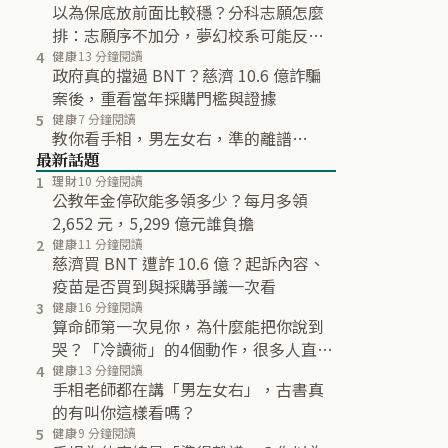
以為保底放前面比較穩？分科志願怎麼
排：志願序不加分，夢幻校系可能反而
不再分發
4
健康
13 分鐘閱讀
政府真的擋過 BNT？慈濟 10.6 億詐騙
案後，重看當年採購門檻與證據
5
健康
7 分鐘閱讀
教你看手相，男左女右，準的離譜…
最新話題
1
理財
10 分鐘閱讀
公教年金停砍能多領多少？每月多領
2,652 元，5,299 億元誰負擔
2
健康
11 分鐘閱讀
慈濟買 BNT 遭詐 10.6 億？起訴內容、
疫苗是否買到與採購爭議一次看
3
健康
16 分鐘閱讀
算命師第一次見你，為什麼能把你說到
哭？「冷讀術」的4個動作，很多人直到
最後都沒發現
4
健康
13 分鐘閱讀
手相老師都在講「男左女右」，古書真
的有叫你這樣看嗎？
5
健康
9 分鐘閱讀