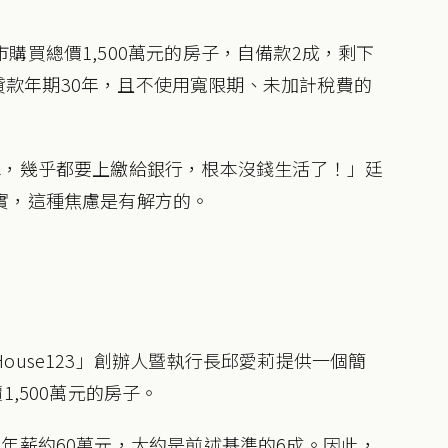
購買總價1,500萬元的房子，自備款2成，剩下
%、貸款年期30年，且不使用寬限期、未加計稅費的
水，幾乎都要上繳給銀行，根本沒錢生活了！」廷
實，這種焦慮是有解方的。
use123」創辦人暨執行長邱愛莉提供一個簡
,500萬元的房子。
年薪約60萬元，大約是前述基準的6成。因此，