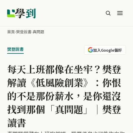
學
到
首頁
›
樊登說書
›
真問題
樊登說書
加入Google偏好
每天上班都像在坐牢？樊登
解讀《低風險創業》：你恨
的不是那份薪水，是你還沒
找到那個「真問題」｜樊登
讀書