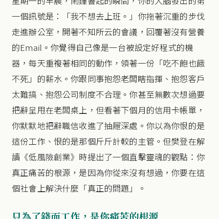
星期一的早晨，鬧鐘響起的瞬間，你的大腦發出的第
一個訊號是：「我不想去上班。」你拖著沉重的步伐
走進辦公室，開著不知所云的會議，回覆著沒有營養
的Email。你覺得自己像是一台被設定好程式的機
器，每天重複著相同的動作，領著一份「吃不飽也餓
不死」的薪水。你跟同事抱怨老闆瞎指揮、抱怨客戶
太難搞、抱怨公司制度不合理。你甚至無數次想過要
把辭呈甩在老闆桌上，但看著下個月的信用卡帳單，
你默默地把辭職信收進了抽屜深處。你以為你恨的是
這份工作、恨的是那個斤斤計較的主管。但樊登在解
讀《低風險創業》時提出了一個直擊靈魂的觀點：你
真正痛苦的根源，是因為你從來沒有想過，你要在這
個社會上解決什麼「真正的問題」。
只為了錢而工作，是你痛苦的根源