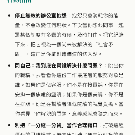
停止無效的辦公室抱怨
：抱怨只會消耗你的能
量，不會改變任何現狀。下次當你想跟同事一起
罵某個制度有多蠢的時候，及時打住。把它紀錄
下來，把它視為一個尚未被解決的「社會矛
盾」，這正是你能創造價值的切入點。
問自己：我到底在幫誰解決什麼問題？
：跳出你
的職稱，去看看你這份工作最底層的服務對象是
誰。如果你是個客服，你不是在接電話，你是在
安撫一個焦慮的靈魂；如果你是個美編，你不是
在排版，你是在幫讀者降低閱讀的視覺負擔。當
你看見了你解決的問題，意義感就會隨之而來。
別把「一分錢一分貨」當作合理藉口
：打破這種
僵化的思維模式。優衣庫打破了便宜沒好貨的魔