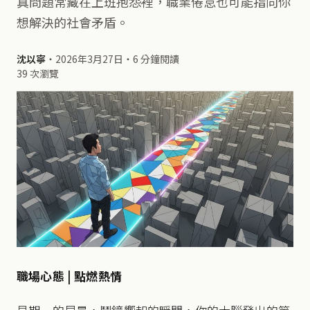
真問題常藏在上班抱怨裡，職業倦怠也可能指向你
想解決的社會矛盾。
沈以寧
・
2026年3月27日
・
6 分鐘閱讀
39 次瀏覽
職場心態 | 點燃熱情