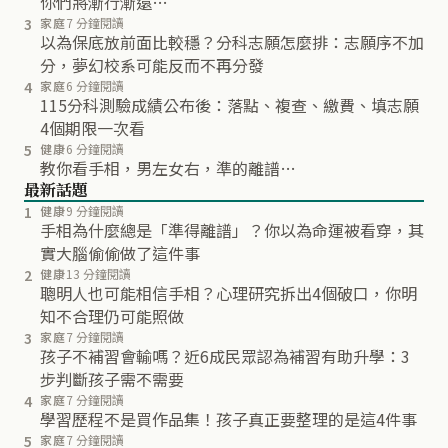
你們將漸行漸遠…
3
家庭
7 分鐘閱讀
以為保底放前面比較穩？分科志願怎麼排：志願序不加
分，夢幻校系可能反而不再分發
4
家庭
6 分鐘閱讀
115分科測驗成績公布後：落點、複查、繳費、填志願
4個期限一次看
5
健康
6 分鐘閱讀
教你看手相，男左女右，準的離譜…
最新話題
1
健康
9 分鐘閱讀
手相為什麼總是「準得離譜」？你以為命運被看穿，其
實大腦偷偷做了這件事
2
健康
13 分鐘閱讀
聰明人也可能相信手相？心理研究拆出4個破口，你明
知不合理仍可能照做
3
家庭
7 分鐘閱讀
孩子不補習會輸嗎？近6成民眾認為補習有助升學：3
步判斷孩子需不需要
4
家庭
7 分鐘閱讀
學習歷程不是買作品集！孩子真正要整理的是這4件事
5
家庭
7 分鐘閱讀