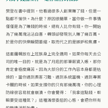
樊登在書中提到，他看過很多人創業賺了錢，但是一
點都不愉快。為什麼？原因很簡單，當你做一件事情
僅僅是為了賺錢的時候，總有人比你有錢。你一開始
為了幾萬塊沾沾自喜，轉頭卻發現別人賺了幾百萬。
於是你的快樂瞬間萎縮，取而代之的是嫉妒和焦慮。
這套邏輯放在上班族身上完全適用。如果你每天去公
司的唯一目的，就是為了月底的那筆薪資入帳，那你
肯定會極度痛苦。因為大部分的工作內容本身都是枯
燥的，當你遇到奧客刁難、遇到系統當機、遇到專案
卡關的時候，如果支撐你的只有那幾萬塊，你的心理
防線很容易就會崩潰。你會覺得：「我拿這點錢，幹
嘛要受這種氣？」這種滿懷委屈的心態，會把你所有
的熱情消耗殆盡。