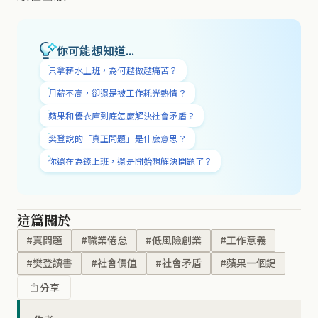
你可能想知道...
只拿薪水上班，為何越做越痛苦？
月薪不高，卻還是被工作耗光熱情？
蘋果和優衣庫到底怎麼解決社會矛盾？
樊登說的「真正問題」是什麼意思？
你還在為錢上班，還是開始想解決問題了？
這篇關於
#真問題
#職業倦怠
#低風險創業
#工作意義
#樊登讀書
#社會價值
#社會矛盾
#蘋果一個鍵
分享