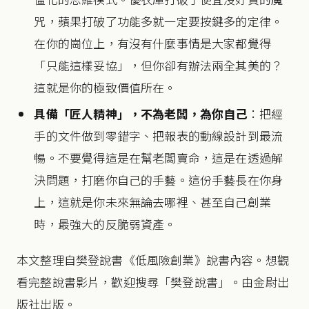
咒，蘋果打破了功能多就一定要按鍵多的定律。
在你的崗位上，有沒有什麼事情是大家都覺得
「只能這樣妥協」，但你卻有辦法兩全其美的？
這就是你的極致價值所在。
具備「匠人精神」，不為老闆，為你自己
：把經
手的文件做到零錯字、把報表的動線設計到最流
暢。不要覺得這是在幫老闆賣命，這是在透過解
決問題，打磨你自己的手藝。這份手藝長在你身
上，這就是你未來無論去哪裡、甚至自己創業
時，最強大的反脆弱資產。
本文整理自樊登說書《低風險創業》說書內容。想觀
看完整說書影片，歡迎搜尋「樊登說書」。由金尉出
版社出版。