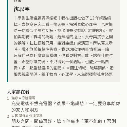
作者
沈以寧
｜學到生活議題資深編輯｜我在出版社做了 13 年網路編
輯，喜歡窩在床上看一整天書。特別喜歡心理學，也習慣
從一句看似平常的話裡，找出那些沒有說出口的委屈、害
怕與期待。職場的為難、婚姻裡的拉扯、父母與孩子之間
的誤解，往往很難只用「誰對誰錯」說清楚。所以寫文章
時，我不急著給標準答案，我更想陪你把事情看深一點，
理解自己為什麼會這樣想，也看見對方可能正站在什麼位
置。希望你讀完後，不只得到一個觀點，也能少一點自
責，多一點重新選擇的空間。 ※關注領域：職場關係、婚
姻與親密關係、親子教育、心理學、人生選擇與社會議題
大家都在看
1
健康
4 分鐘閱讀
充完電後不拔充電器？後果不堪設想！一定要分享給你
的家人和朋友…
2
人際關係
8 分鐘閱讀
朋友之間，關係再好，這 4 件事也千萬不能做！否則