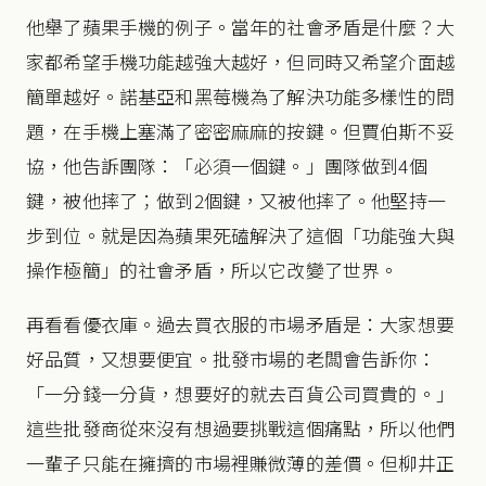
他舉了蘋果手機的例子。當年的社會矛盾是什麼？大
家都希望手機功能越強大越好，但同時又希望介面越
簡單越好。諾基亞和黑莓機為了解決功能多樣性的問
題，在手機上塞滿了密密麻麻的按鍵。但賈伯斯不妥
協，他告訴團隊：「必須一個鍵。」團隊做到4個
鍵，被他摔了；做到2個鍵，又被他摔了。他堅持一
步到位。就是因為蘋果死磕解決了這個「功能強大與
操作極簡」的社會矛盾，所以它改變了世界。
再看看優衣庫。過去買衣服的市場矛盾是：大家想要
好品質，又想要便宜。批發市場的老闆會告訴你：
「一分錢一分貨，想要好的就去百貨公司買貴的。」
這些批發商從來沒有想過要挑戰這個痛點，所以他們
一輩子只能在擁擠的市場裡賺微薄的差價。但柳井正