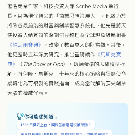
著名商業作家、科技投資人兼 Scribe Media 執行
長。身為現代頂尖的「商業思想策展人」，他致力於
將矽谷最前沿的財富與創業智慧系統化。他先是將天
使投資人納瓦爾的深刻洞見整理為全球現象級暢銷書
《納瓦爾寶典》
，改變了數百萬人的財富觀。其後，
他更歷時五年深度研究，推出重磅續作
《馬斯克寶
典》
（
The Book of Elon
），透過精準的思維模型拆
解，將伊隆．馬斯克二十年來的核心策略與狂熱使命
感轉化為可複製的實踐指南，成為當代解碼頂尖創業
大腦的權威代表。
你可能想知道...
15% 目標丟上台，團隊怎麼還是沒被帶動？
會員轉換率明明要拉高，氣氛卻這麼平，問題出在哪？