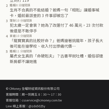
2
婚姻
8 分鐘閱讀
生肖不合真的不能結婚？爸媽一句「相剋」讓婚事喊
卡，婚前最該查的 3 件事卻被忘了
3
理財
10 分鐘閱讀
犯太歲一定會衰？她為了改運付了 46 萬元，23 次付款
後還是不敢停手
4
家庭
10 分鐘閱讀
「龍寶寶真的比較好命？」爸媽搶著挑龍年，孩子長大
後可能在搶學校、收入付出慘痛代價…
5
婚姻
11 分鐘閱讀
屬虎女生真的「命硬剋夫」？古書早就吐槽，婚俗卻連
新房都不讓她進
© CMoney 全曜財經資訊股份有限公司
客服時間：周一到周五 8：30 ～ 17：30
客服信箱：csservice@cmoney.com.tw
Line 線上客服：@zdx5025y