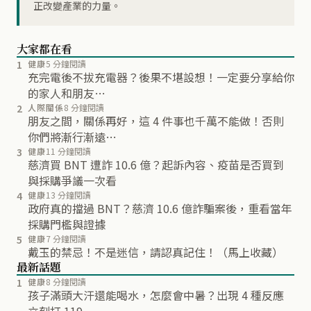
正改變產業的力量。
大家都在看
1
健康
5 分鐘閱讀
充完電後不拔充電器？後果不堪設想！一定要分享給你
的家人和朋友…
2
人際關係
8 分鐘閱讀
朋友之間，關係再好，這 4 件事也千萬不能做！否則
你們將漸行漸遠…
3
健康
11 分鐘閱讀
慈濟買 BNT 遭詐 10.6 億？起訴內容、疫苗是否買到
與採購爭議一次看
4
健康
13 分鐘閱讀
政府真的擋過 BNT？慈濟 10.6 億詐騙案後，重看當年
採購門檻與證據
5
健康
7 分鐘閱讀
戴玉的禁忌！不是迷信，請認真記住！（馬上收藏）
最新話題
1
健康
8 分鐘閱讀
孩子滿頭大汗還能喝水，怎麼會中暑？出現 4 種反應
立刻打 119