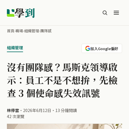
學
到
首頁
›
職場
›
組織管理
›
團隊感
組織管理
加入Google偏好
沒有團隊感？馬斯克領導啟
示：員工不是不想拚，先檢
查 3 個使命感失效訊號
林停雲
・
2026年6月12日
・
13 分鐘閱讀
42 次瀏覽