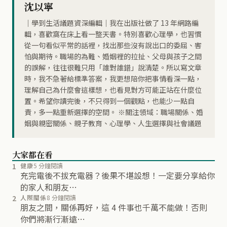
沈以寧
｜學到生活議題資深編輯｜我在出版社做了 13 年網路編
輯，喜歡窩在床上看一整天書。特別喜歡心理學，也習慣
從一句看似平常的話裡，找出那些沒有說出口的委屈、害
怕與期待。職場的為難、婚姻裡的拉扯、父母與孩子之間
的誤解，往往很難只用「誰對誰錯」說清楚。所以寫文章
時，我不急著給標準答案，我更想陪你把事情看深一點，
理解自己為什麼會這樣想，也看見對方可能正站在什麼位
置。希望你讀完後，不只得到一個觀點，也能少一點自
責，多一點重新選擇的空間。 ※關注領域：職場關係、婚
姻與親密關係、親子教育、心理學、人生選擇與社會議題
大家都在看
1
健康
5 分鐘閱讀
充完電後不拔充電器？後果不堪設想！一定要分享給你
的家人和朋友…
2
人際關係
8 分鐘閱讀
朋友之間，關係再好，這 4 件事也千萬不能做！否則
你們將漸行漸遠…