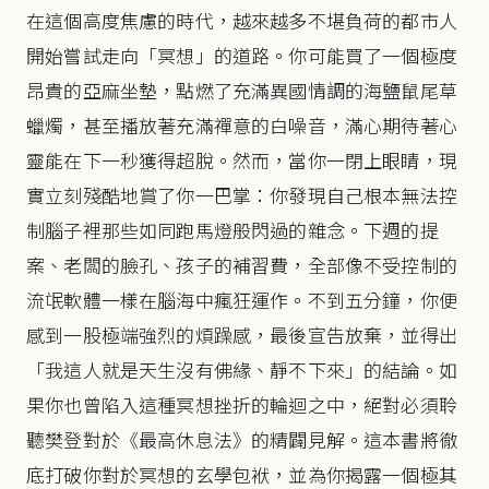
在這個高度焦慮的時代，越來越多不堪負荷的都市人
開始嘗試走向「冥想」的道路。你可能買了一個極度
昂貴的亞麻坐墊，點燃了充滿異國情調的海鹽鼠尾草
蠟燭，甚至播放著充滿禪意的白噪音，滿心期待著心
靈能在下一秒獲得超脫。然而，當你一閉上眼睛，現
實立刻殘酷地賞了你一巴掌：你發現自己根本無法控
制腦子裡那些如同跑馬燈般閃過的雜念。下週的提
案、老闆的臉孔、孩子的補習費，全部像不受控制的
流氓軟體一樣在腦海中瘋狂運作。不到五分鐘，你便
感到一股極端強烈的煩躁感，最後宣告放棄，並得出
「我這人就是天生沒有佛緣、靜不下來」的結論。如
果你也曾陷入這種冥想挫折的輪迴之中，絕對必須聆
聽樊登對於《最高休息法》的精闢見解。這本書將徹
底打破你對於冥想的玄學包袱，並為你揭露一個極其