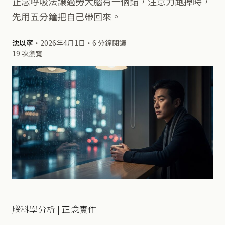
正念呼吸法讓過勞大腦有一個錨，注意力跑掉時，
先用五分鐘把自己帶回來。
沈以寧
・
2026年4月1日
・
6 分鐘閱讀
19 次瀏覽
腦科學分析 | 正念實作