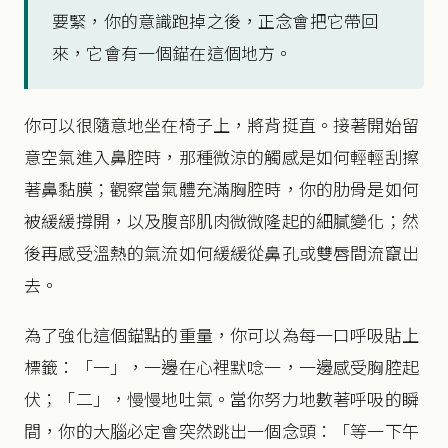
要緊，你的意識跑掉之後，正念會把它帶回
來，它會有一個錨在這個地方。
你可以很隨意地坐在椅子上，將背挺直。接著開始留
意空氣進入鼻腔時，那種微涼的觸感是如何輕輕刮擦
著鼻黏膜；觀察當氣體充滿胸腔時，你的肋骨是如何
被緩緩撐開，以及腹部肌肉微微隆起的細膩變化；然
後再感受溫熱的氣流如何緩緩從鼻孔或雙唇間流竄出
去。
為了強化這個錨點的重量，你可以為每一口呼吸貼上
標籤：「一」，一邊在心裡默唸一，一邊感受胸腔起
伏；「二」，慢慢地吐氣。當你努力地數著呼吸的瞬
間，你的大腦必定會突然跳出一個念頭：「等一下午