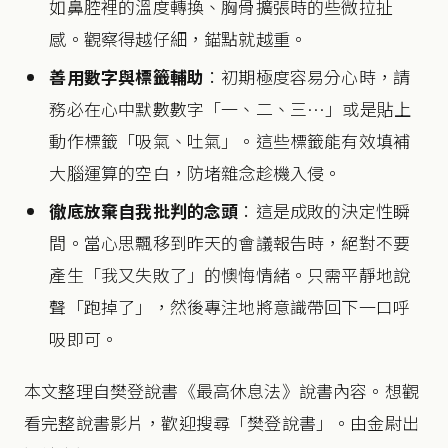
如鼻腔裡的溫度轉換、胸骨擴張時的些微拉扯
感。觀察得越仔細，錨點就越重。
善用數字與標籤輔助
：初期極度容易分心時，請
務必在心中默數數字「一、二、三…」或是貼上
動作標籤「吸氣、吐氣」。這些標籤能有效填補
大腦運算的空白，防堵雜念趁機入侵。
徹底放棄自我批判的念頭
：這是成敗的決定性瞬
間。當心思飄移到昨天的會議報告時，絕對不要
產生「我又失敗了」的懊悔情緒。只需平靜地說
聲「跑掉了」，然後專注地將意識帶回下一口呼
吸即可。
本文整理自樊登說書《最高休息法》說書內容。想觀
看完整說書影片，歡迎搜尋「樊登說書」。由金尉出