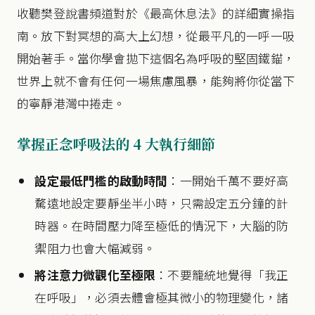
收聽樊登說書頻道對於《最高休息法》的詳細實操指
南。放下對冥想的高大上幻想，從最平凡的一呼一吸
開始著手。當你學會拋下這個名為呼吸的堅固鐵錨，
世界上就不會有任何一場焦慮風暴，能夠將你從當下
的寧靜港灣中捲走。
掌握正念呼吸法的 4 大執行細節
設定最低門檻的啟動時間
：一開始千萬不要好高
騖遠地設定要靜坐半小時，只需設定五分鐘的計
時器。在時間壓力降至極低的情況下，大腦的防
禦阻力也會大幅減弱。
將注意力微觀化至極限
：不要籠統地覺得「我正
在呼吸」，必須去體會極其微小的物理變化，諸