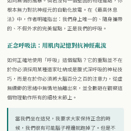
如同無情的風暴。倘若沒有一個堅固的物理錨點，你
根本無力對抗神經元的自動化放電。在《最高休息
法》中，作者明確指出：我們身上唯一的、隨身攜帶
的、不假外求的完美錨點，正是我們的呼吸。
正念呼吸法：用肌肉記憶對抗神經亂流
如何正確地使用「呼吸」這個錨點？它的重點並不在
於你必須採用某種道家吐納或是腹式深呼吸的神秘技
巧，而是在於你必須將大腦百分之百的注意力，從虛
無縹緲的思緒中無情地抽離出來，並全數砸在觀察這
個物理動作所有的細枝末節上。
當我們坐在這兒，我要求大家保持正念的時
候，我們很有可能腦子裡邊就跑掉了。但是不