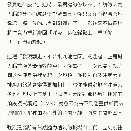
餐要吃什麼？」這時，最關鍵的修煉來了：請勿因為
大腦的分心而感到憤怒或自責，你只需在心裡溫柔地
承認「喔，我的心思剛剛飄走了」，然後毫不猶豫地
將注意力重新綁回「呼吸」這個錨點上，重新從
「一」開始數起。
這種「發現飄走、不帶批判地拉回」的過程，正是對
大腦前額葉最強效的重訓。你每拉回一次意識，就等
同於在健身房裡舉起一次啞鈴，你控制自我注意力的
神經網絡就會變得更加粗壯。當你能穩定地將注意力
鎖死在呼吸上五到十分鐘時，大腦裡那個瘋狂耗能的
預設模式網路（DMN）就會因為得不到能量供給而被
迫關閉，那種由內而外的深層平靜，將會瞬間降臨。
強烈建議所有常感腦力枯竭的職場戰士們，立刻前往