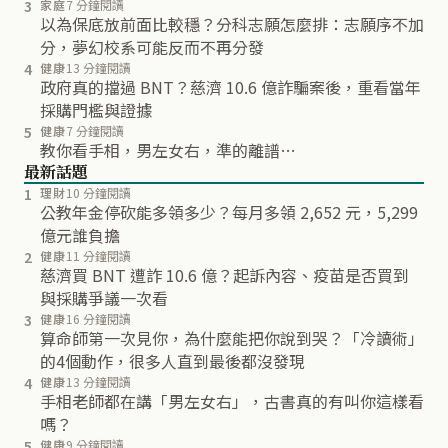
3
家庭
7 分鐘閱讀
以為保底放前面比較穩？分科志願怎麼排：志願序不加
分，夢幻校系可能反而不再分發
4
健康
13 分鐘閱讀
政府真的擋過 BNT？慈濟 10.6 億詐騙案後，重看當年
採購門檻與證據
5
健康
7 分鐘閱讀
教你看手相，男左女右，準的離譜…
最新話題
1
理財
10 分鐘閱讀
公教年金停砍能多領多少？每月多領 2,652 元，5,299
億元誰負擔
2
健康
11 分鐘閱讀
慈濟買 BNT 遭詐 10.6 億？起訴內容、疫苗是否買到
與採購爭議一次看
3
健康
16 分鐘閱讀
算命師第一次見你，為什麼能把你說到哭？「冷讀術」
的4個動作，很多人直到最後都沒發現
4
健康
13 分鐘閱讀
手相老師都在講「男左女右」，古書真的有叫你這樣看
嗎？
5
健康
9 分鐘閱讀