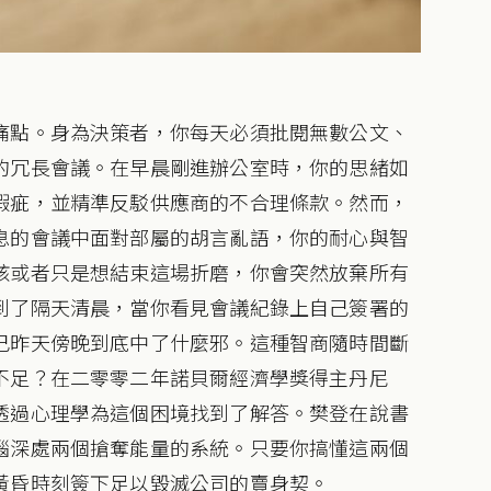
痛點。身為決策者，你每天必須批閱無數公文、
的冗長會議。在早晨剛進辦公室時，你的思緒如
瑕疵，並精準反駁供應商的不合理條款。然而，
息的會議中面對部屬的胡言亂語，你的耐心與智
孩或者只是想結束這場折磨，你會突然放棄所有
到了隔天清晨，當你看見會議紀錄上自己簽署的
己昨天傍晚到底中了什麼邪。這種智商隨時間斷
不足？在二零零二年諾貝爾經濟學獎得主丹尼
透過心理學為這個困境找到了解答。樊登在說書
腦深處兩個搶奪能量的系統。只要你搞懂這兩個
黃昏時刻簽下足以毀滅公司的賣身契。