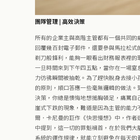
團隊管理 | 高效決策
所有的企業主與高階主管都有一個共同的
回覆幾百封電子郵件，還要參與馬拉松式
剃刀般鋒利，能夠一眼看出財務報表裡的
一旦時間來到下午四五點，當你在一場窒
力彷彿瞬間被抽乾。為了趕快脫身去接小
的原則，順口答應一些毫無邏輯的做法。
決策，你總是懊悔地想搥胸頓足，痛罵自
崖式下跌的現象，難道是因為主管的能力
爾．卡尼曼的巨作《快思慢想》中，作者
中提到，這一切的罪魁禍首，在於我們大
系統的運作規律，就能立刻避免在每天的