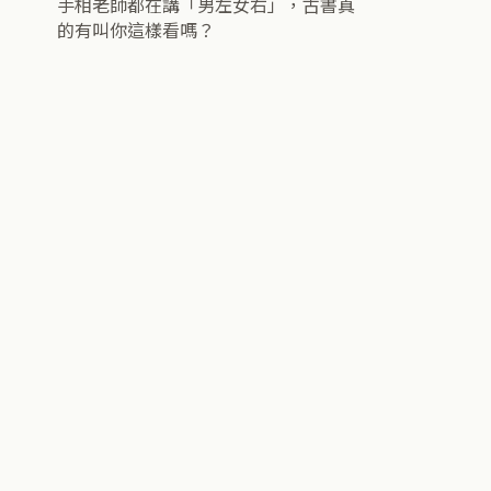
手相老師都在講「男左女右」，古書真
的有叫你這樣看嗎？