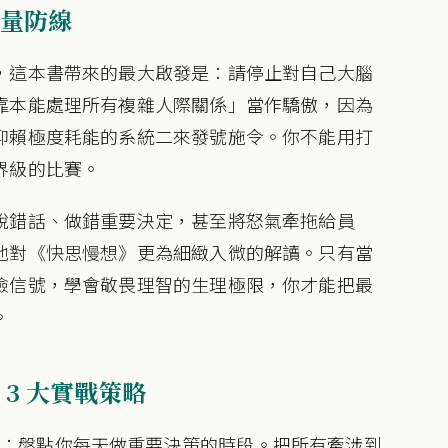
量防線
，這本書帶來的最大啟發是：請停止對自己大腦
靠本能處理所有複雜人際關係」當作驕傲，因為
仰賴極度耗能的系統二來發號施令。你不能用打
界級的比賽。
說錯話、做錯重要決定，甚至將怒氣牽拖給員
他對《快思慢想》更為細緻入微的解讀。只有當
險信號，學會敬畏理智的生理極限，你才能把最
。
3 大實戰策略
策
：盤點你每天做重要決策的時段。把所有牽涉到