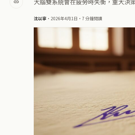
大腦雙系統會在疲勞時失衡，重大決
沈以寧
・
2026年4月1日
・
7 分鐘閱讀