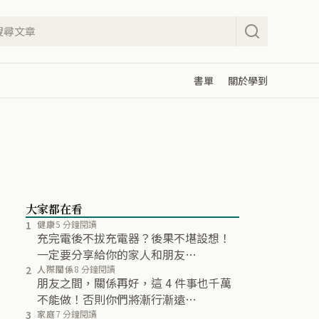
書單
關於學到
大家都在看
1
健康
5 分鐘閱讀
充完電後不拔充電器？後果不堪設想！
一定要分享給你的家人和朋友…
2
人際關係
8 分鐘閱讀
朋友之間，關係再好，這 4 件事也千萬
不能做！否則你們將漸行漸遠…
3
家庭
7 分鐘閱讀