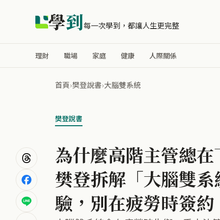
學
到
每一次學到，都讓人生更完整
理財
職場
家庭
健康
人際關係
首頁
›
樊登說書
›
大腦雙系統
樊登說書
為什麼高階主管總在
樊登拆解「大腦雙系
驗，別在疲勞時簽約