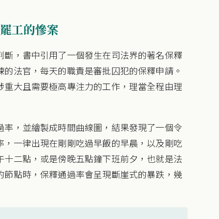
罷工的慘案
判斷，書中引用了一個發生在司法界的著名保釋
練的法官，每天的職責是審批囚犯的保釋申請。
涉重大且需要極高專注力的工作，理當全程由理
過率，並繪製成時間曲線圖，結果發現了一個令
率，一律出現在剛剛吃過早飯的早晨，以及剛吃
午十二點，或是傍晚五點鐘下班前夕，也就是法
的節點時，保釋通過率會呈現斷崖式的暴跌，幾