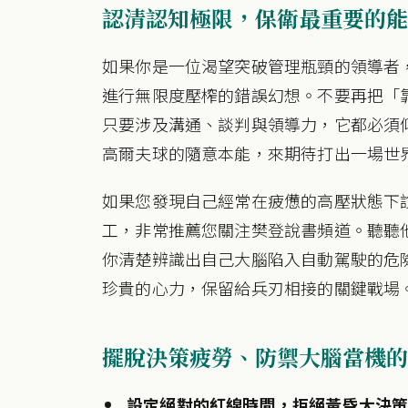
認清認知極限，保衛最重要的能
如果你是一位渴望突破管理瓶頸的領導者
進行無限度壓榨的錯誤幻想。不要再把「
只要涉及溝通、談判與領導力，它都必須
高爾夫球的隨意本能，來期待打出一場世
如果您發現自己經常在疲憊的高壓狀態下
工，非常推薦您關注樊登說書頻道。聽聽
你清楚辨識出自己大腦陷入自動駕駛的危
珍貴的心力，保留給兵刃相接的關鍵戰場
擺脫決策疲勞、防禦大腦當機的 
設定絕對的紅線時間，拒絕黃昏大決