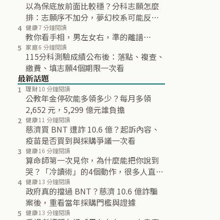
以為保底放前面比較穩？分科志願怎麼
排：志願序不加分，夢幻校系可能反而
不再分發
4
健康
7 分鐘閱讀
教你看手相，男左女右，準的離譜…
5
家庭
6 分鐘閱讀
115分科測驗成績公布後：落點、複查、
繳費、填志願4個期限一次看
最新話題
1
理財
10 分鐘閱讀
公教年金停砍能多領多少？每月多領
2,652 元，5,299 億元誰負擔
2
健康
11 分鐘閱讀
慈濟買 BNT 遭詐 10.6 億？起訴內容、
疫苗是否買到與採購爭議一次看
3
健康
16 分鐘閱讀
算命師第一次見你，為什麼能把你說到
哭？「冷讀術」的4個動作，很多人直到
最後都沒發現
4
健康
13 分鐘閱讀
政府真的擋過 BNT？慈濟 10.6 億詐騙
案後，重看當年採購門檻與證據
5
健康
13 分鐘閱讀