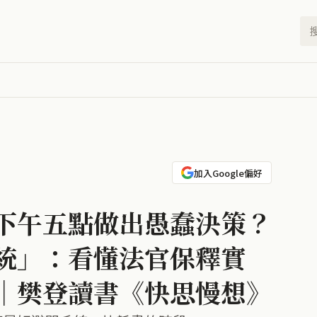
加入Google偏好
下午五點做出愚蠢決策？
統」：看懂法官保釋實
｜樊登讀書《快思慢想》