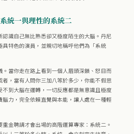
系統一與理性的系統二
新認識自己無比熟悉卻又極度陌生的大腦。丹尼
極具特色的演員，並親切地稱呼他們為「系統
儀。當你走在路上看到一個人眉頭深鎖、怒目而
或者，當有人問你三加八等於多少，你能不假思
受不到大腦在運轉，一切反應都是無意識且極度
費腦力，完全依賴直覺與本能，讓人處在一種輕
要重金聘請才會出場的高階運算專家：系統二。
乘以十三等於多少時，系統一會立刻宣告放棄，