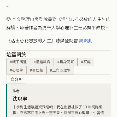
–
◎ 本文整理自樊登說書對《活出心花怒放的人生》的
解讀，原著作者為清華大學心理系主任彭凱平教授。
《活出心花怒放的人生》聽樊登說書
請點此
這篇關於
#親子溝通
#情緒教育
#具身認知
#家庭
#心理學
#杏仁核
#正向心理學
分享
作者
沈以寧
｜學到生活議題資深編輯｜我在出版社做了 13 年網路編
輯，喜歡窩在床上看一整天書。特別喜歡心理學，也習慣