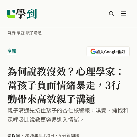
學
到
首頁
›
家庭
›
親子溝通
家庭
加入Google偏好
為何說教沒效？心理學家：
當孩子負面情緒暴走，3行
動帶來高效親子溝通
親子溝通先接住孩子的杏仁核警報，嗅覺、擁抱和
深呼吸比說教更容易進入情緒。
沈以寧
・
2026年4月20日
・
5 分鐘閱讀