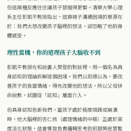
但這兩種反應往往讓孩子瑟縮得更緊。清華大學心理
系主任彭凱平教授指出，這類親子溝通困境的根源在
於：我們太想改變孩子腦裡的想法，卻忽略了他的身
體感受。
理性當機，你的道理孩子大腦收不到
彭凱平教授在和說書人樊登的對談裡，用一個名為具
身認知的理論拆解這個困境。我們以前總以為，要改
善孩子的負面情緒，得先改變他的想法，所以父母拼
命說教，試圖從「認知」層面介入。
但具身認知告訴我們，當孩子處於極度煩躁或崩潰
時，他大腦裡的杏仁核（處理情緒的中樞）正處於高
度活化狀態，這會導致負責邏輯思考的前額葉皮質暫