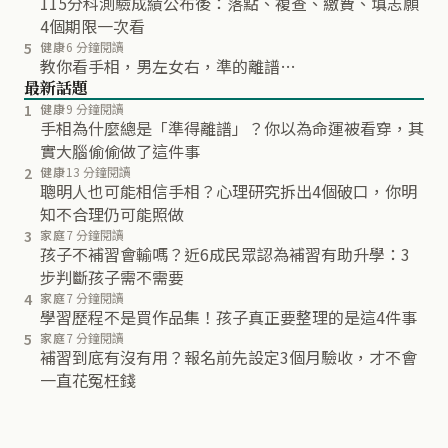
115分科測驗成績公布後：落點、複查、繳費、填志願
4個期限一次看
5
健康
6 分鐘閱讀
教你看手相，男左女右，準的離譜…
最新話題
1
健康
9 分鐘閱讀
手相為什麼總是「準得離譜」？你以為命運被看穿，其
實大腦偷偷做了這件事
2
健康
13 分鐘閱讀
聰明人也可能相信手相？心理研究拆出4個破口，你明
知不合理仍可能照做
3
家庭
7 分鐘閱讀
孩子不補習會輸嗎？近6成民眾認為補習有助升學：3
步判斷孩子需不需要
4
家庭
7 分鐘閱讀
學習歷程不是買作品集！孩子真正要整理的是這4件事
5
家庭
7 分鐘閱讀
補習到底有沒有用？報名前先設定3個月驗收，才不會
一直花冤枉錢