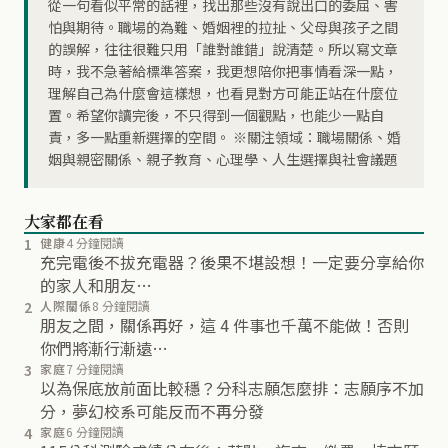
從一句看似平常的話裡，找出那些沒有說出口的委屈、害
怕與期待。職場的為難、婚姻裡的拉扯、父母與孩子之間
的誤解，往往很難只用「誰對誰錯」說清楚。所以寫文章
時，我不急著給標準答案，我更想陪你把事情看深一點，
理解自己為什麼會這樣想，也看見對方可能正站在什麼位
置。希望你讀完後，不只得到一個觀點，也能少一點自
責，多一點重新選擇的空間。 ※關注領域：職場關係、婚
姻與親密關係、親子教育、心理學、人生選擇與社會議題
大家都在看
1
健康
4 分鐘閱讀
充完電後不拔充電器？後果不堪設想！一定要分享給你
的家人和朋友…
2
人際關係
8 分鐘閱讀
朋友之間，關係再好，這 4 件事也千萬不能做！否則
你們將漸行漸遠…
3
家庭
7 分鐘閱讀
以為保底放前面比較穩？分科志願怎麼排：志願序不加
分，夢幻校系可能反而不再分發
4
家庭
6 分鐘閱讀