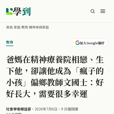
學
到
首頁
›
家庭
›
教育
›
精神疾病家庭
教育
加入Google偏好
爸媽在精神療養院相戀、生
下他，卻讓他成為「瘋子的
小孩」偏鄉教師文國士：好
好長大，需要很多幸運
社會學者賴佳蓉
・
2026年7月6日
・
9 分鐘閱讀