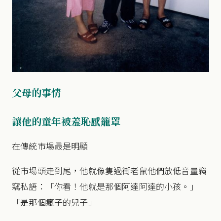
父母的事情
讓他的童年被羞恥感籠罩
在傳統市場最是明顯
從市場頭走到尾，他就像隻過街老鼠他們放低音量竊
竊私語：「你看！他就是那個阿達阿達的小孩。」
「是那個瘋子的兒子」