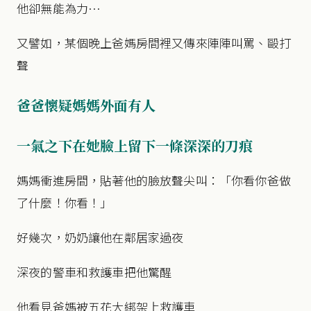
他卻無能為力…
又譬如，某個晚上爸媽房間裡又傳來陣陣叫罵、毆打
聲
爸爸懷疑媽媽外面有人
一氣之下在她臉上留下一條深深的刀痕
媽媽衝進房間，貼著他的臉放聲尖叫：「你看你爸做
了什麼！你看！」
好幾次，奶奶讓他在鄰居家過夜
深夜的警車和救護車把他驚醒
他看見爸媽被五花大綁架上救護車