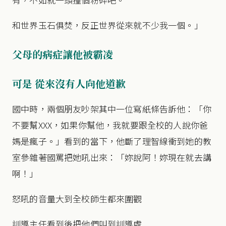
和世界玉石俱焚，反正世界從來就不少我一個。」
父母的病症讓他被霸凌
可是 從來沒有人向他道歉
國中時，兩個朋友吵架其中一位寫紙條告訴他：「你
不要幫XXX，如果你幫他，我就要跟全校的人說你爸
媽是瘋子。」看到的當下，他斷了理智線衝到她的教
室參雜著國罵把她吼出來：「妳說阿！妳現在就去講
啊！」
怒吼的音量大到全校師生都來圍觀
訓導主任看到後把他們叫到訓導處