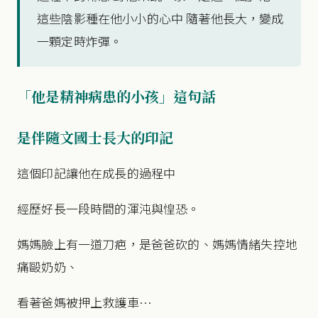
這些陰影種在他小小的心中 隨著他長大，變成
一顆定時炸彈。
「他是精神病患的小孩」這句話
是伴隨文國士長大的印記
這個印記讓他在成長的過程中
經歷好長一段時間的渾沌與惶恐。
媽媽臉上有一道刀疤，是爸爸砍的、媽媽情緒失控地
痛毆奶奶、
看著爸媽被押上救護車…