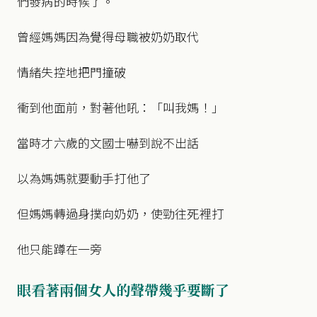
們發病的時候了。
曾經媽媽因為覺得母職被奶奶取代
情緒失控地把門撞破
衝到他面前，對著他吼：「叫我媽！」
當時才六歲的文國士嚇到說不出話
以為媽媽就要動手打他了
但媽媽轉過身撲向奶奶，使勁往死裡打
他只能蹲在一旁
眼看著兩個女人的聲帶幾乎要斷了