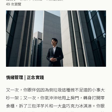
49 次瀏覽
情緒管理 | 正念實踐
又一次，你跟伴侶因為倒垃圾這種微不足道的小事大
吵一架；又一次，你氣沖沖地甩上房門，轉身打開零
食櫃，拆了三包洋芋片和一大盒巧克力冰淇淋。你狠