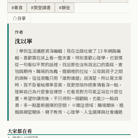
#暴食
#樊登讀書
#靜坐
分享
作者
沈以寧
｜學到生活議題資深編輯｜我在出版社做了 13 年網路編
輯，喜歡窩在床上看一整天書。特別喜歡心理學，也習慣
從一句看似平常的話裡，找出那些沒有說出口的委屈、害
怕與期待。職場的為難、婚姻裡的拉扯、父母與孩子之間
的誤解，往往很難只用「誰對誰錯」說清楚。所以寫文章
時，我不急著給標準答案，我更想陪你把事情看深一點，
理解自己為什麼會這樣想，也看見對方可能正站在什麼位
置。希望你讀完後，不只得到一個觀點，也能少一點自
責，多一點重新選擇的空間。 ※關注領域：職場關係、婚
姻與親密關係、親子教育、心理學、人生選擇與社會議題
大家都在看
1
健康
5 分鐘閱讀