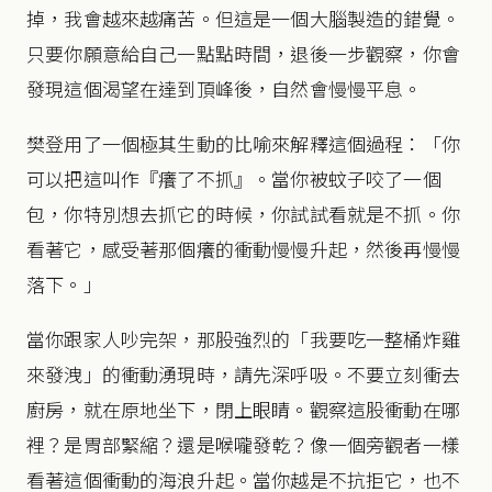
掉，我會越來越痛苦。但這是一個大腦製造的錯覺。
只要你願意給自己一點點時間，退後一步觀察，你會
發現這個渴望在達到頂峰後，自然會慢慢平息。
樊登用了一個極其生動的比喻來解釋這個過程：「你
可以把這叫作『癢了不抓』。當你被蚊子咬了一個
包，你特別想去抓它的時候，你試試看就是不抓。你
看著它，感受著那個癢的衝動慢慢升起，然後再慢慢
落下。」
當你跟家人吵完架，那股強烈的「我要吃一整桶炸雞
來發洩」的衝動湧現時，請先深呼吸。不要立刻衝去
廚房，就在原地坐下，閉上眼睛。觀察這股衝動在哪
裡？是胃部緊縮？還是喉嚨發乾？像一個旁觀者一樣
看著這個衝動的海浪升起。當你越是不抗拒它，也不