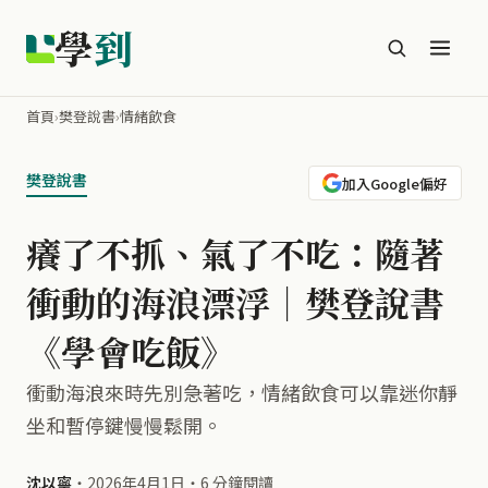
學
到
首頁
›
樊登說書
›
情緒飲食
樊登說書
加入Google偏好
癢了不抓、氣了不吃：隨著
衝動的海浪漂浮｜樊登說書
《學會吃飯》
衝動海浪來時先別急著吃，情緒飲食可以靠迷你靜
坐和暫停鍵慢慢鬆開。
沈以寧
・
2026年4月1日
・
6 分鐘閱讀