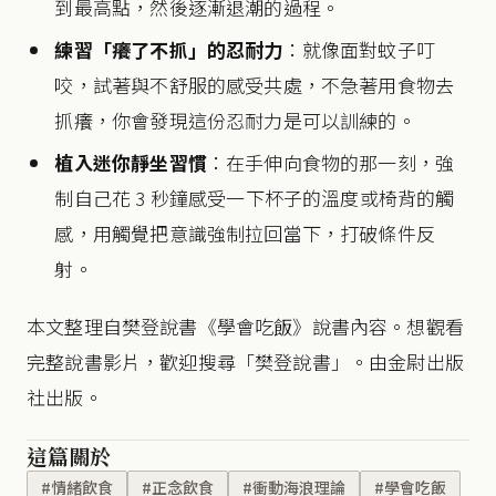
到最高點，然後逐漸退潮的過程。
練習「癢了不抓」的忍耐力
：就像面對蚊子叮
咬，試著與不舒服的感受共處，不急著用食物去
抓癢，你會發現這份忍耐力是可以訓練的。
植入迷你靜坐習慣
：在手伸向食物的那一刻，強
制自己花 3 秒鐘感受一下杯子的溫度或椅背的觸
感，用觸覺把意識強制拉回當下，打破條件反
射。
本文整理自樊登說書《學會吃飯》說書內容。想觀看
完整說書影片，歡迎搜尋「樊登說書」。由金尉出版
社出版。
這篇關於
#情緒飲食
#正念飲食
#衝動海浪理論
#學會吃飯