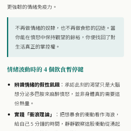
更強韌的情緒免疫力。
不再做情緒的奴隸，也不再做食慾的囚徒。當
你能在憤怒中保持觀望的餘裕，你便找回了對
生活真正的掌控權。
情緒波動時的 4 個飲食暫停鍵
辨識情緒的假性飢餓
：承認此刻的渴望只是大腦
想分泌多巴胺來麻醉憤怒，並非身體真的需要這
份熱量。
實踐「衝浪理論」
：把想暴食的衝動看作海浪，
給自己 5 分鐘的時間，靜靜觀察這股衝動從湧起