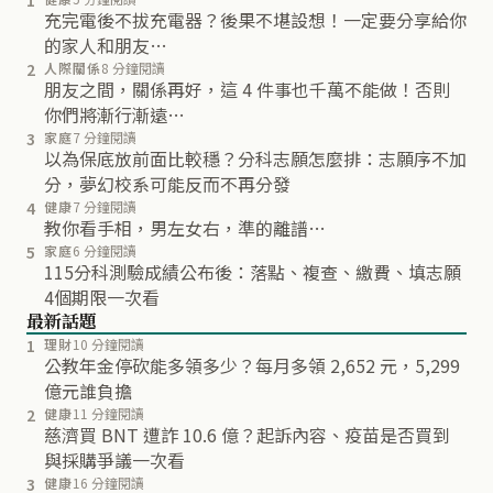
充完電後不拔充電器？後果不堪設想！一定要分享給你
的家人和朋友…
2
人際關係
8 分鐘閱讀
朋友之間，關係再好，這 4 件事也千萬不能做！否則
你們將漸行漸遠…
3
家庭
7 分鐘閱讀
以為保底放前面比較穩？分科志願怎麼排：志願序不加
分，夢幻校系可能反而不再分發
4
健康
7 分鐘閱讀
教你看手相，男左女右，準的離譜…
5
家庭
6 分鐘閱讀
115分科測驗成績公布後：落點、複查、繳費、填志願
4個期限一次看
最新話題
1
理財
10 分鐘閱讀
公教年金停砍能多領多少？每月多領 2,652 元，5,299
億元誰負擔
2
健康
11 分鐘閱讀
慈濟買 BNT 遭詐 10.6 億？起訴內容、疫苗是否買到
與採購爭議一次看
3
健康
16 分鐘閱讀