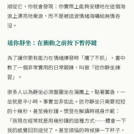
順從它，你就會發現：你實際上能夠安穩地在這個海
浪上漂亮地衝浪，而不是被這波情緒海嘯給無情吞
沒。
迷你靜坐：在衝動之前按下暫停鍵
為了讓你更有能力在情緒爆發時「癢了不抓」，書中
教了一個非常實用的日常鍛鍊，叫做「迷你靜坐練
習」。
很多人以為靜坐必須盤腿坐在蒲團上，點著薰香，一
坐就是半小時。事實並非如此。迷你靜坐只需要短短
的十幾秒，甚至幾秒鐘。樊登在解讀時親身示範：
「我現在經常就是用幾秒鐘的這種方式……體會一下
我的感覺回到這兒了。甚至煩惱的時候摸一下杯子，