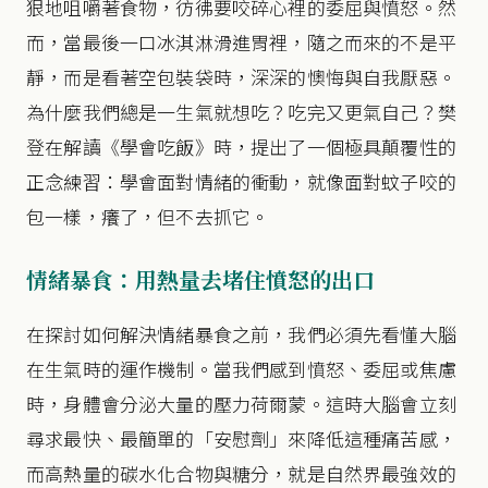
狠地咀嚼著食物，彷彿要咬碎心裡的委屈與憤怒。然
而，當最後一口冰淇淋滑進胃裡，隨之而來的不是平
靜，而是看著空包裝袋時，深深的懊悔與自我厭惡。
為什麼我們總是一生氣就想吃？吃完又更氣自己？樊
登在解讀《學會吃飯》時，提出了一個極具顛覆性的
正念練習：學會面對情緒的衝動，就像面對蚊子咬的
包一樣，癢了，但不去抓它。
情緒暴食：用熱量去堵住憤怒的出口
在探討如何解決情緒暴食之前，我們必須先看懂大腦
在生氣時的運作機制。當我們感到憤怒、委屈或焦慮
時，身體會分泌大量的壓力荷爾蒙。這時大腦會立刻
尋求最快、最簡單的「安慰劑」來降低這種痛苦感，
而高熱量的碳水化合物與糖分，就是自然界最強效的