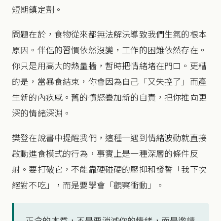
短期鎮定劑。
問題在於，食物從來都無法解決導致我們生氣的根本
原因。伴侶的習慣依然沒變，工作的困難依然存在。
你只是用高大的熱量牆，暫時把情緒堵在門口。更糟
的是，當暴食結束，你會因為自己「又失控了」而產
生新的內疚感。舊的憤怒疊加新的自責，把你推向更
深的情緒深淵。
樊登在說書中提醒我們，這種一遇到情緒波動就直接
啟動進食模式的行為，事實上是一種深層的條件反
射。要打破它，不能靠硬碰硬的壓抑和發誓「我下次
絕對不吃」，而是要學會「觀察衝動」。
正念的本質，不是要消滅你的情緒，而是邀請