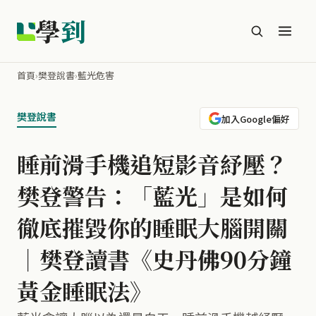
學
到
首頁
›
樊登說書
›
藍光危害
樊登說書
加入Google偏好
睡前滑手機追短影音紓壓？
樊登警告：「藍光」是如何
徹底摧毀你的睡眠大腦開關
｜樊登讀書《史丹佛90分鐘
黃金睡眠法》