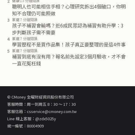
2
健康
13 分鐘閱讀
聰明人也可能相信手相？心理研究拆出4個破口，你明
知不合理仍可能照做
3
家庭
7 分鐘閱讀
孩子不補習會輸嗎？近6成民眾認為補習有助升學：3
步判斷孩子需不需要
4
家庭
7 分鐘閱讀
學習歷程不是買作品集！孩子真正要整理的是這4件事
5
家庭
7 分鐘閱讀
補習到底有沒有用？報名前先設定3個月驗收，才不會
一直花冤枉錢
© CMoney 全曜財經資訊股份有限公司
客服時間：周一到周五 8：30 ～ 17：30
客服信箱：csservice@cmoney.com.tw
Line 線上客服：@zdx5025y
統一編號：80004909