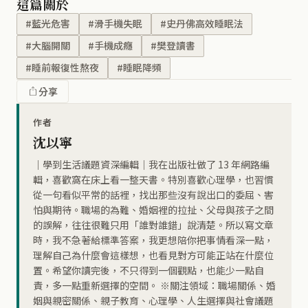
這篇關於
#藍光危害
#滑手機失眠
#史丹佛高效睡眠法
#大腦開關
#手機成癮
#樊登讀書
#睡前報復性熬夜
#睡眠降頻
分享
作者
沈以寧
｜學到生活議題資深編輯｜我在出版社做了 13 年網路編
輯，喜歡窩在床上看一整天書。特別喜歡心理學，也習慣
從一句看似平常的話裡，找出那些沒有說出口的委屈、害
怕與期待。職場的為難、婚姻裡的拉扯、父母與孩子之間
的誤解，往往很難只用「誰對誰錯」說清楚。所以寫文章
時，我不急著給標準答案，我更想陪你把事情看深一點，
理解自己為什麼會這樣想，也看見對方可能正站在什麼位
置。希望你讀完後，不只得到一個觀點，也能少一點自
責，多一點重新選擇的空間。 ※關注領域：職場關係、婚
姻與親密關係、親子教育、心理學、人生選擇與社會議題