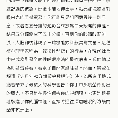
回想一下你每天晚上的睡前儀式：關掉房裡的燈，鑽
進舒適的被窩，然後本能地伸出手，點亮那塊發著刺
眼白光的手機螢幕。你可能只是想回覆最後一則訊
息，或者看五分鐘的短影音來放鬆白天緊繃的神經。
結果五分鐘變成了五十分鐘，直到你的眼睛酸澀流
淚，大腦卻彷彿喝了三罐機能飲料般異常亢奮。這種
被心理學家稱為「報復性熬夜」的行為，在現代社會
中已成為引發全面性睡眠崩潰的最強病毒。我們總以
為盯著螢幕看，看累了自然就能睡著。然而，樊登在
解讀《史丹佛90分鐘黃金睡眠法》時，為所有手機成
癮者帶來了最駭人的科學警告：你手中那塊螢幕射出
的藍光，不只是在慢性傷害你的視網膜，它更是粗暴
地駭進了你的腦神經，直接將通往深層睡眠的防護門
給死死焊上。