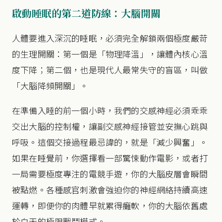
啟動睡眠的第二道防線：大腦開關
人體要進入深沉的睡眠，必須完全解鎖兩個極度嚴苛
的生理開關：第一個是「物理降溫」，讓體內核心溫
度下降；第二個，也是現代人最常失守的盲區，叫做
「大腦降頻開關」。
在準備入睡的前一個小時，我們的交感神經必須乖乖
交出大腦的控制權，讓副交感神經接管並安撫心跳與
呼吸。這個交接過程最忌諱的，就是「減少興奮」。
如果在睡覺前，你選擇看一部驚悚動作電影，或者打
一局需要極度專注的電競手遊，你的大腦皮層會瞬間
被點燃。各種感官刺激會強迫你的神經網絡持續高速
運轉，即便你的肉體早就累得癱軟，你的大腦依舊處
於白天的極限戰鬥模式。