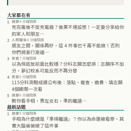
大家都在看
1
健康
4 分鐘閱讀
充完電後不拔充電器？後果不堪設想！一定要分享給你
的家人和朋友…
2
人際關係
8 分鐘閱讀
朋友之間，關係再好，這 4 件事也千萬不能做！否則
你們將漸行漸遠…
3
家庭
7 分鐘閱讀
以為保底放前面比較穩？分科志願怎麼排：志願序不加
分，夢幻校系可能反而不再分發
4
家庭
6 分鐘閱讀
115分科測驗成績公布後：落點、複查、繳費、填志願
4個期限一次看
5
健康
6 分鐘閱讀
教你看手相，男左女右，準的離譜…
最新話題
1
健康
9 分鐘閱讀
手相為什麼總是「準得離譜」？你以為命運被看穿，其
實大腦偷偷做了這件事