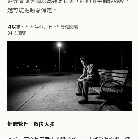
藍光會讓大腦以為還是白天，睡前滑手機越紓壓，
越可能把睡意滑走。
沈以寧
・
2026年4月1日
・
5 分鐘閱讀
34 次瀏覽
健康管理 | 數位大腦