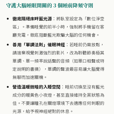
守護大腦睡眠開關的 3 個睡前降頻守則
徹底隔絕床畔藍光源
：將臥室設定為「數位淨空
區」。準備睡覺的前半小時，強制將手機留在客
廳充電，徹底阻斷藍光欺騙大腦的任何機會。
善用「單調法則」催眠神經
：若睡前仍需放鬆，
請捨棄視覺刺激強烈的影片，改為聆聽節奏極其
單調、單一頻率說話聲的音頻（如單口相聲或特
定說明的書摘），單調的聲波最容易讓大腦覺得
無聊而加速關機。
營造溫暖微暗的入睡空間
：睡前切換至沒有藍光
成分的暖黃色小夜燈，甚至直接維持全黑狀態為
佳。不要讓瞳孔在關燈環境下去適應任何刺眼的
光源，給予視神經絕對的休息。