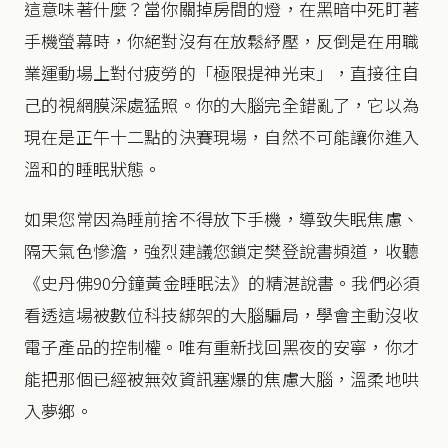
這意味著什麼？當你關掉房間的燈，在黑暗中死盯著
手機螢幕時，你絕對沒有在放鬆紓壓，反倒是在用職
業運動場上對付疲勞的「極限提神光束」，直接往自
己的視網膜深處猛照。你的大腦完全錯亂了，它以為
現在是正午十二點的決賽現場，自然不可能讓你進入
溫和的睡眠狀態。
如果您常因為睡前捨不得放下手機，導致失眠焦慮、
隔天氣色慘澹，強烈建議您鎖定樊登說書頻道，收聽
《史丹佛90分鐘黃金睡眠法》的精湛說書。我們必須
看透這場被數位科技綁架的大腦騙局，學會主動沒收
電子產品的控制權。唯有重新找回黑夜的安寧，你才
能把那個已經被無效資訊塞爆的焦慮大腦，溫柔地哄
入夢鄉。