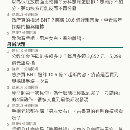
以為保底放前面比較穩？分科志願怎麼排：志願序不加
分，夢幻校系可能反而不再分發
4
健康
13 分鐘閱讀
政府真的擋過 BNT？慈濟 10.6 億詐騙案後，重看當年
採購門檻與證據
5
健康
7 分鐘閱讀
教你看手相，男左女右，準的離譜…
最新話題
1
理財
10 分鐘閱讀
公教年金停砍能多領多少？每月多領 2,652 元，5,299
億元誰負擔
2
健康
11 分鐘閱讀
慈濟買 BNT 遭詐 10.6 億？起訴內容、疫苗是否買到
與採購爭議一次看
3
健康
16 分鐘閱讀
算命師第一次見你，為什麼能把你說到哭？「冷讀術」
的4個動作，很多人直到最後都沒發現
4
健康
13 分鐘閱讀
手相老師都在講「男左女右」，古書真的有叫你這樣看
嗎？
5
健康
9 分鐘閱讀
手相為什麼總是「準得離譜」？你以為命運被看穿，其