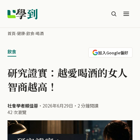
學
到
首頁
›
健康
›
飲食
›
喝酒
飲食
加入Google偏好
研究證實：越愛喝酒的女人
智商越高！
社會學者賴佳蓉
・
2026年6月29日
・
2 分鐘閱讀
42 次瀏覽