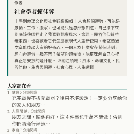
作者
社會學者賴佳蓉
｜學到命理文化與社會觀察編輯｜ 人會想問運勢，可能是
感情、工作、搬家，也可能只是忽然想知道，自己接下來
到底該往哪裡走？我喜歡觀察風水、命理、民俗信仰這些
老東西，也喜歡看它們怎麼被現代人重新使用。希望透過
文章能喚起大家的好奇心，一個人為什麼會在某個時刻，
想向命運借一點答案？希望你讀完後，能更理解自己心裡
真正想安放的是什麼。 ※關注領域：風水、命理文化、民
俗信仰、生肖與開運、社會心理、人生選擇
大家都在看
1
健康
5 分鐘閱讀
充完電後不拔充電器？後果不堪設想！一定要分享給你
的家人和朋友…
2
人際關係
8 分鐘閱讀
朋友之間，關係再好，這 4 件事也千萬不能做！否則
你們將漸行漸遠…
3
家庭
7 分鐘閱讀