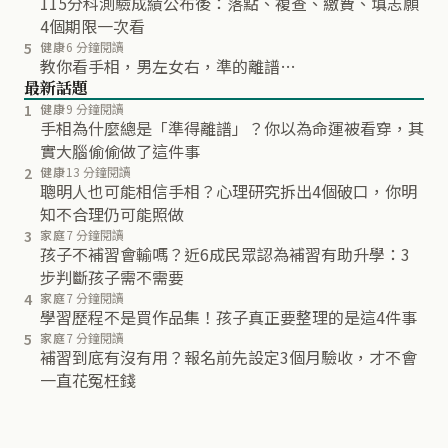
115分科測驗成績公布後：落點、複查、繳費、填志願
4個期限一次看
5
健康
6 分鐘閱讀
教你看手相，男左女右，準的離譜…
最新話題
1
健康
9 分鐘閱讀
手相為什麼總是「準得離譜」？你以為命運被看穿，其
實大腦偷偷做了這件事
2
健康
13 分鐘閱讀
聰明人也可能相信手相？心理研究拆出4個破口，你明
知不合理仍可能照做
3
家庭
7 分鐘閱讀
孩子不補習會輸嗎？近6成民眾認為補習有助升學：3
步判斷孩子需不需要
4
家庭
7 分鐘閱讀
學習歷程不是買作品集！孩子真正要整理的是這4件事
5
家庭
7 分鐘閱讀
補習到底有沒有用？報名前先設定3個月驗收，才不會
一直花冤枉錢