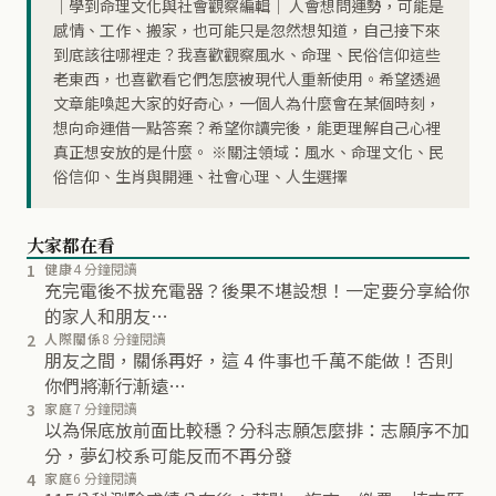
｜學到命理文化與社會觀察編輯｜ 人會想問運勢，可能是
感情、工作、搬家，也可能只是忽然想知道，自己接下來
到底該往哪裡走？我喜歡觀察風水、命理、民俗信仰這些
老東西，也喜歡看它們怎麼被現代人重新使用。希望透過
文章能喚起大家的好奇心，一個人為什麼會在某個時刻，
想向命運借一點答案？希望你讀完後，能更理解自己心裡
真正想安放的是什麼。 ※關注領域：風水、命理文化、民
俗信仰、生肖與開運、社會心理、人生選擇
大家都在看
1
健康
4 分鐘閱讀
充完電後不拔充電器？後果不堪設想！一定要分享給你
的家人和朋友…
2
人際關係
8 分鐘閱讀
朋友之間，關係再好，這 4 件事也千萬不能做！否則
你們將漸行漸遠…
3
家庭
7 分鐘閱讀
以為保底放前面比較穩？分科志願怎麼排：志願序不加
分，夢幻校系可能反而不再分發
4
家庭
6 分鐘閱讀