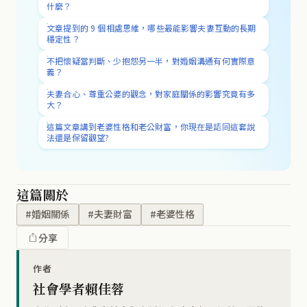
什麼？
文章提到的 9 個相處思維，哪些最能影響夫妻互動的長期
穩定性？
不把懷疑當判斷、少抱怨另一半，對婚姻溝通有何實際意
義？
夫妻合心、尊重公婆的觀念，對家庭關係的影響究竟有多
大？
這篇文章講到老婆性格和老公財富，你現在是認同這套說
法還是保留觀望?
這篇關於
#婚姻關係
#夫妻財富
#老婆性格
分享
作者
社會學者賴佳蓉