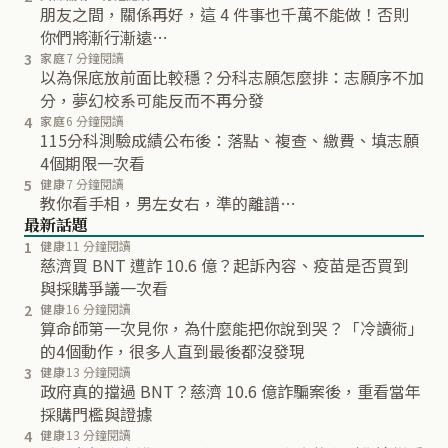
朋友之間，關係再好，這 4 件事也千萬不能做！否則
你們將漸行漸遠…
3
家庭
7 分鐘閱讀
以為保底放前面比較穩？分科志願怎麼排：志願序不加
分，夢幻校系可能反而不再分發
4
家庭
6 分鐘閱讀
115分科測驗成績公布後：落點、複查、繳費、填志願
4個期限一次看
5
健康
7 分鐘閱讀
教你看手相，男左女右，準的離譜…
最新話題
1
健康
11 分鐘閱讀
慈濟買 BNT 遭詐 10.6 億？起訴內容、疫苗是否買到
與採購爭議一次看
2
健康
16 分鐘閱讀
算命師第一次見你，為什麼能把你說到哭？「冷讀術」
的4個動作，很多人直到最後都沒發現
3
健康
13 分鐘閱讀
政府真的擋過 BNT？慈濟 10.6 億詐騙案後，重看當年
採購門檻與證據
4
健康
13 分鐘閱讀