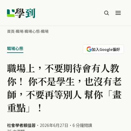
學
到
首頁
›
職場
›
職場心態
›
職場
職場心態
加入Google偏好
職場上，不要期待會有人教
你！ 你不是學生，也沒有老
師，不要再等別人 幫你「畫
重點」！
社會學者賴佳蓉
・
2026年6月27日
・
6 分鐘閱讀