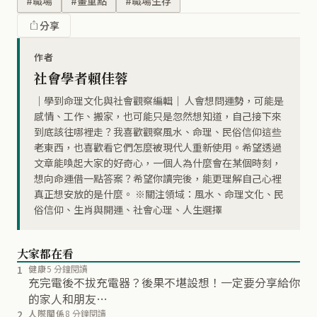
#職場
#畫重點
#職場生存
分享
作者
社會學者賴佳蓉
｜學到命理文化與社會觀察編輯｜ 人會想問運勢，可能是
感情、工作、搬家，也可能只是忽然想知道，自己接下來
到底該往哪裡走？我喜歡觀察風水、命理、民俗信仰這些
老東西，也喜歡看它們怎麼被現代人重新使用。希望透過
文章能喚起大家的好奇心，一個人為什麼會在某個時刻，
想向命運借一點答案？希望你讀完後，能更理解自己心裡
真正想安放的是什麼。 ※關注領域：風水、命理文化、民
俗信仰、生肖與開運、社會心理、人生選擇
大家都在看
1
健康
5 分鐘閱讀
充完電後不拔充電器？後果不堪設想！一定要分享給你
的家人和朋友…
2
人際關係
8 分鐘閱讀