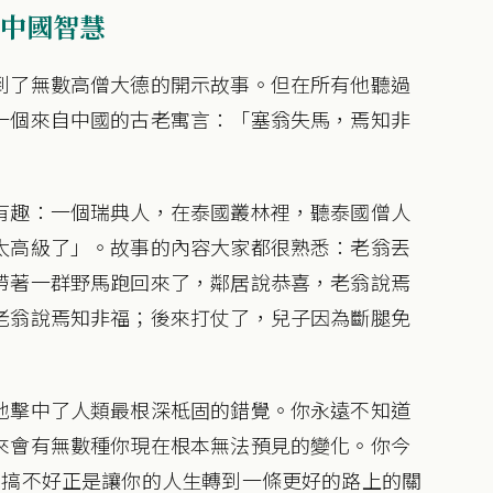
中國智慧
到了無數高僧大德的開示故事。但在所有他聽過
一個來自中國的古老寓言：「塞翁失馬，焉知非
有趣：一個瑞典人，在泰國叢林裡，聽泰國僧人
太高級了」。故事的內容大家都很熟悉：老翁丟
帶著一群野馬跑回來了，鄰居說恭喜，老翁說焉
老翁說焉知非福；後來打仗了，兒子因為斷腿免
地擊中了人類最根深柢固的錯覺。你永遠不知道
來會有無數種你現在根本無法預見的變化。你今
，搞不好正是讓你的人生轉到一條更好的路上的關