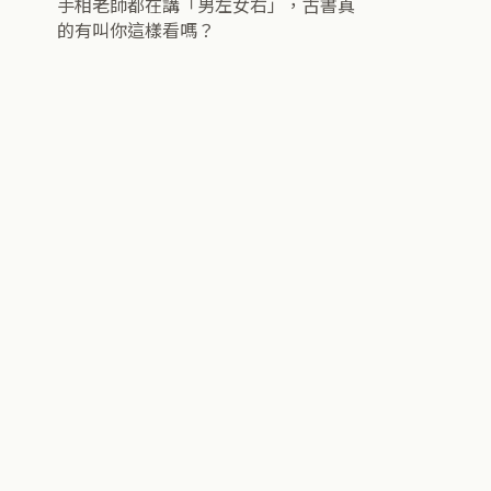
手相老師都在講「男左女右」，古書真
的有叫你這樣看嗎？