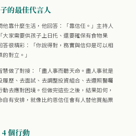
子的最佳代言人
問他靠什麼生活，他回答：「靠信任。」主持人
「大家需要供孩子上日托、還要確保有食物果
回答很精彩：「你說得對，務實與信仰是可以相
單的對立。」
智慧做了對接：「盡人事而聽天命。盡人事就是
投履歷、去面試、去調整投資組合、去遵照醫囑
行動去應對困境。但做完這些之後，結果如何，
命自有安排，就像比約恩信任會有人替他買船票
4 個行動