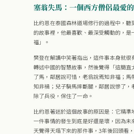
塞翁失馬：一個西方僧侶最愛的
比約恩在泰國森林道場修行的過程中，聽
的故事裡，他最喜歡、最深受觸動的，是
福」。
樊登在解讀中笑著指出，這件事本身就很
轉述中國的智慧故事，然後覺得「這簡直
了馬，鄰居說可惜，老翁說焉知非福；馬
知非禍；兒子騎馬摔斷腿，鄰居說慘了，
除了兵役，保住了一命。
比約恩著迷於這個故事的原因是：它精準
一件事情的發生到底是好還是壞，因為未
天覺得天塌下來的那件事，3年後回頭看