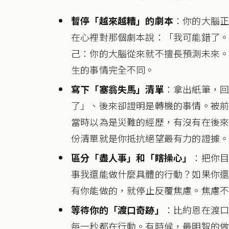
暫停「越來越糟」的劇本
：你的大腦
在心裡對那個劇本說：「我可能錯了
己：你的大腦從來就不擅長預測未來
生的事情完全不同。
寫下「塞翁失馬」清單
：拿出紙筆，回
了」、後來卻證明是轉機的事情。被
當時以為是災難的經歷，有沒有在後
份清單就是你抵抗絕望最有力的證據
區分「盡人事」和「瞎操心」
：把你
事我還能做什麼具體的行動？如果你
有你能做的，就停止反覆焦慮。焦慮
等待你的「渡口奇跡」
：比約恩在渡
每一秒都在行動。有時候，最明智的