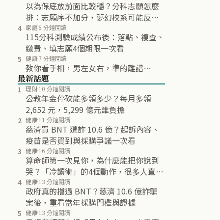
以為保底放前面比較穩？分科志願怎麼
排：志願序不加分，夢幻校系可能反而
不再分發
4
家庭
6 分鐘閱讀
115分科測驗成績公布後：落點、複查、
繳費、填志願4個期限一次看
5
健康
7 分鐘閱讀
教你看手相，男左女右，準的離譜…
最新話題
1
理財
10 分鐘閱讀
公教年金停砍能多領多少？每月多領
2,652 元，5,299 億元誰負擔
2
健康
11 分鐘閱讀
慈濟買 BNT 遭詐 10.6 億？起訴內容、
疫苗是否買到與採購爭議一次看
3
健康
16 分鐘閱讀
算命師第一次見你，為什麼能把你說到
哭？「冷讀術」的4個動作，很多人直到
最後都沒發現
4
健康
13 分鐘閱讀
政府真的擋過 BNT？慈濟 10.6 億詐騙
案後，重看當年採購門檻與證據
5
健康
13 分鐘閱讀