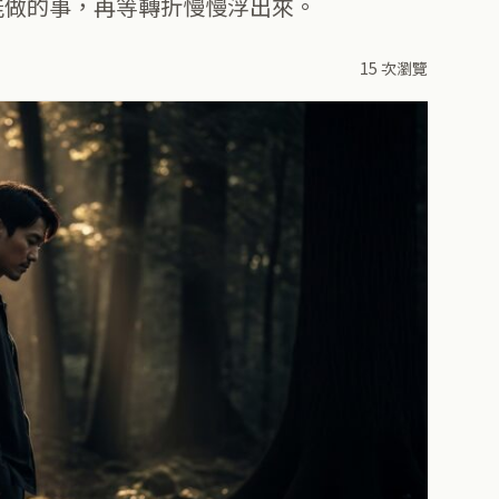
能做的事，再等轉折慢慢浮出來。
15 次瀏覽