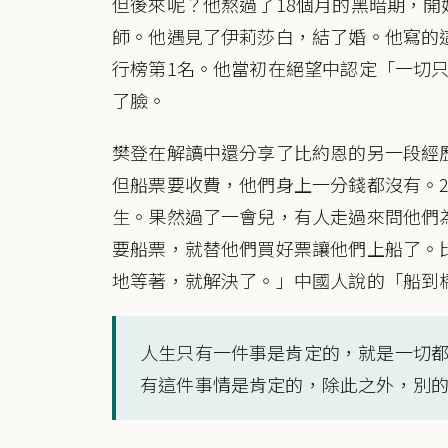
但後來呢？他熬過了18個月的黑暗期，
師。他遇見了伊莉莎白，結了婚。他寫的
行榜第1名。他當初在絕望中認定「一切
了臉。
樊登在解讀中還分享了比約恩的另一段經
但船票要收費，他們身上一分錢都沒有。
生。果然過了一會兒，有人走過來問他們
要船票，就替他們買好票讓他們上船了。
地等著，就解決了。」中國人說的「船到
人生只有一件事是肯定的，就是一切
有這件事情是肯定的，除此之外，別