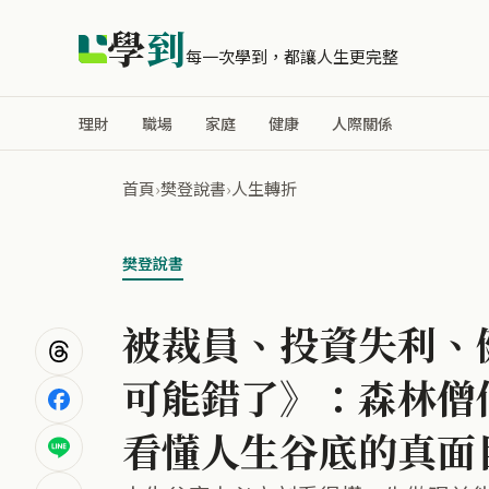
學
到
每一次學到，都讓人生更完整
理財
職場
家庭
健康
人際關係
首頁
›
樊登說書
›
人生轉折
樊登說書
被裁員、投資失利、
可能錯了》：森林僧
看懂人生谷底的真面