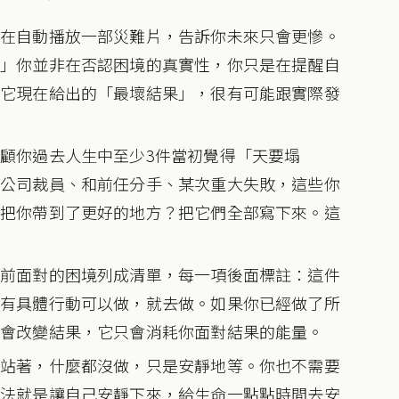
正在自動播放一部災難片，告訴你未來只會更慘。
。」你並非在否認困境的真實性，你只是在提醒自
。它現在給出的「最壞結果」，很有可能跟實際發
顧你過去人生中至少3件當初覺得「天要塌
前公司裁員、和前任分手、某次重大失敗，這些你
來把你帶到了更好的地方？把它們全部寫下來。這
。
目前面對的困境列成清單，每一項後面標註：這件
還有具體行動可以做，就去做。如果你已經做了所
不會改變結果，它只會消耗你面對結果的能量。
口站著，什麼都沒做，只是安靜地等。你也不需要
做法就是讓自己安靜下來，給生命一點點時間去安