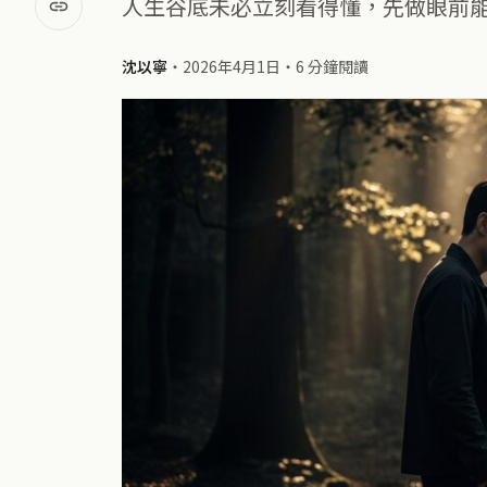
人生谷底未必立刻看得懂，先做眼前
沈以寧
・
2026年4月1日
・
6 分鐘閱讀