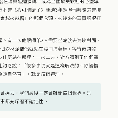
開始在瑞典巡迴演講，成為全國最受歡迎的心靈導
這本書《我可能錯了》連續3年蟬聯瑞典暢銷書排
只會越來越糟」的那個念頭，被後來的事實狠狠打
歷。有一次他跟師弟2人需要坐輪渡去海峽對面，
2個森林派僧侶就站在渡口持著缽，等待奇跡發
為什麼站在那裡。一來二去，對方猜到了他們需
比約恩說：「很多事情就是這樣解決的。你慢慢
橋頭自然直」，就是這個道理。
都會過去，我們最後一定會離開這個世界。只
的事都充斥著不確定性。