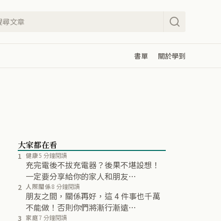
書單
關於學到
大家都在看
1
健康
5 分鐘閱讀
充完電後不拔充電器？後果不堪設想！
一定要分享給你的家人和朋友…
2
人際關係
8 分鐘閱讀
朋友之間，關係再好，這 4 件事也千萬
不能做！否則你們將漸行漸遠…
3
家庭
7 分鐘閱讀