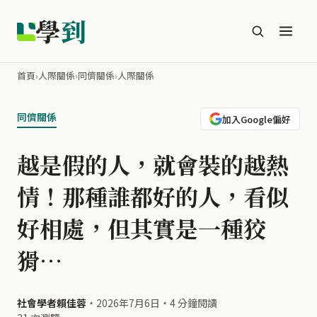
學
到
首頁
›
人際關係
›
同儕關係
›
人際關係
同儕關係
加入Google偏好
越是假的人，就會裝的越熱
情！那種誰都好的人，看似
好相處，但其實是一種狡
猾…
社會學者賴佳蓉
・
2026年7月6日
・
4 分鐘閱讀