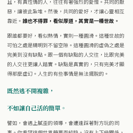
且，有真性情的人，往往有著強烈的愛憎。共同的厭
惡，讓彼此紮堆。然後，共同的愛好，才讓心靈相互
靠近。
誰也不得罪，看似厚道，
其實是一種世故。
跟誰都要好，看似熱情，實則一種圓滑。這種世故的
可怕之處是精明到不留空隙。這種圓滑的虛偽之處是
完美到沒有缺點。跟一個有缺點的人交往，比跟完美
的人交往更讓人踏實。缺點是真實的，只有完美才顯
得那麼虛幻。人生的有些事情是無法擺脫的。
既然逃不開複雜，
不如讓自己活的簡單。
譬如，會遇上膩歪的領導，會遭逢踩著對方玩的同
事。你希望這個世界簡單而純粹。沒有上下級關係，