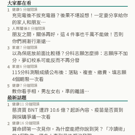
大家都在看
1
健康
5 分鐘閱讀
充完電後不拔充電器？後果不堪設想！一定要分享給你
的家人和朋友…
2
人際關係
8 分鐘閱讀
朋友之間，關係再好，這 4 件事也千萬不能做！否則
你們將漸行漸遠…
3
家庭
7 分鐘閱讀
以為保底放前面比較穩？分科志願怎麼排：志願序不加
分，夢幻校系可能反而不再分發
4
家庭
6 分鐘閱讀
115分科測驗成績公布後：落點、複查、繳費、填志願
4個期限一次看
5
健康
7 分鐘閱讀
教你看手相，男左女右，準的離譜…
最新話題
1
健康
11 分鐘閱讀
慈濟買 BNT 遭詐 10.6 億？起訴內容、疫苗是否買到
與採購爭議一次看
2
健康
16 分鐘閱讀
算命師第一次見你，為什麼能把你說到哭？「冷讀術」