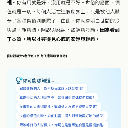
裡。
你有用就是好，沒用就是不好。世俗的層面，價
值就是一切。每個人活在這個世界上，只是被他人賦
予了各種價值判斷罷了。由此，你就會明白世間的冷
與熱，親與疏，阿諛與惡語，諂媚與冷顏。
因為看到
了本質，
所以才尋得見
心底的安靜與輕鬆。
(版權歸原作者所有，如有侵權請聯繫刪除)
你可能想知道...
跟誰都好的人，為何反而常讓人感到交淺?
真正交深的人朋友不多，這種關係結構有何特徵?
在複雜的人際環境裡，簡單做人為何更能帶來安定?
世俗的價值判斷，如何影響一個人對親疏與好壞的感受?
跟誰都好的人際模式，你現在是繼續迎合還是慢慢抽離?