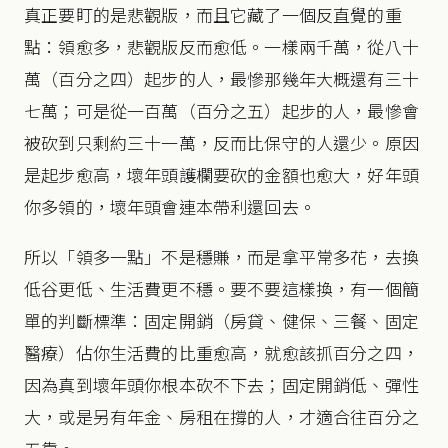
真正要盯的是悲觀版，而且它藏了一個反直覺的重
點：領愈多，悲觀版反而愈低。一樣兩千萬，從八十
萬（百分之四）起步的人，最慘那幾年大概還有三十
七萬；可是從一百萬（百分之五）起步的人，最慘會
被砍到只剩約三十一萬，反而比保守的人還少。原因
是起步愈高，壞年頭護欄要砍的金額也愈大，好年頭
你多領的，壞年頭會連本帶利還回去。
所以「領多一點」不是穩賺，而是拿平常多花，去換
低谷更低、生活費更不穩。要不要這樣換，有一個簡
單的判斷標準：固定開銷（房貸、健保、三餐、固定
醫療）佔你生活費的比重愈高，就愈該抓百分之四，
因為真到壞年頭你根本砍不下去；固定開銷低、彈性
大，或是另有年金、房租在撐的人，才適合往百分之