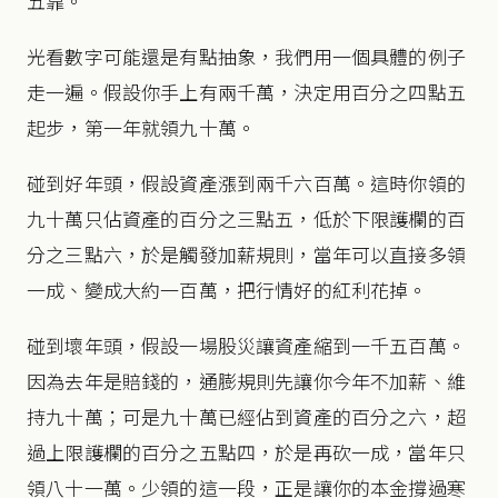
五靠。
光看數字可能還是有點抽象，我們用一個具體的例子
走一遍。假設你手上有兩千萬，決定用百分之四點五
起步，第一年就領九十萬。
碰到好年頭，假設資產漲到兩千六百萬。這時你領的
九十萬只佔資產的百分之三點五，低於下限護欄的百
分之三點六，於是觸發加薪規則，當年可以直接多領
一成、變成大約一百萬，把行情好的紅利花掉。
碰到壞年頭，假設一場股災讓資產縮到一千五百萬。
因為去年是賠錢的，通膨規則先讓你今年不加薪、維
持九十萬；可是九十萬已經佔到資產的百分之六，超
過上限護欄的百分之五點四，於是再砍一成，當年只
領八十一萬。少領的這一段，正是讓你的本金撐過寒