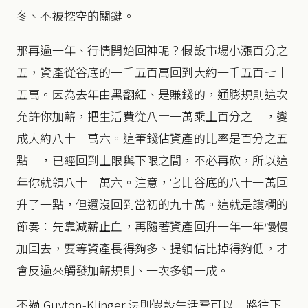
冬、不被挖空的關鍵。
那再過一年、行情開始回神呢？假設市場小漲百分之
五，資產從谷底的一千五百萬回到大約一千五百七十
五萬。因為去年由黑翻紅、是賺錢的，通膨規則這次
允許你加薪，把生活費從八十一萬乘上百分之二，變
成大約八十二萬六。這筆錢佔資產的比率是百分之五
點二，已經回到上限與下限之間，不必再砍，所以這
年你就領八十二萬六。注意，它比谷底的八十一萬回
升了一點，但還沒回到當初的九十萬。這就是護欄的
節奏：先靠減薪止血，再隨著資產回升一年一年慢慢
加回去，要等資產長得夠多、提領佔比掉得夠低，才
會反過來觸發加薪規則、一次多領一成。
不過 Guyton-Klinger 法則假設生活費可以一路往下