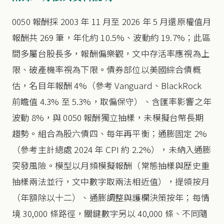
0050 報酬採 2003 年 11 月至 2026 年 5 月還原權值月
報酬共 269 筆，年化約 10.5%、波動約 19.7%；此區
間多屬台股長多，報酬偏樂觀，文中存活率應視為上
限、破產機率視為下限。債券部位以美國綜合債概
估，名目年報酬 4%（參考 Vanguard、BlackRock
前瞻值 4.3% 至 5.3%，取偏保守）、含匯率影響之年
波動 8%，與 0050 報酬獨立抽樣，未模擬台幣長期
趨勢。組合為股六債四、每年再平衡；通膨固定 2%
（參考主計總處 2024 年 CPI 約 2.2%），未納入通膨
突發風險。模型以月頻模擬報酬（常態抽樣與歷史重
抽樣兩法並行，文中數字取兩法相近值），提領按月
（年額除以十二）、通膨調整與護欄決策按年；每情
境 30,000 條路徑，關鍵數字另以 40,000 條、不同隨