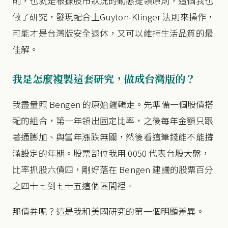
則，也就是根據股市狀況的動態提領原則，這個我也
做了研究，發現配合上Guyton-Klinger 法則來操作，
可能才是台灣版安全退休，又可以維持生活品質的最
佳解。
我是怎麼複製這套研究，做成台灣版的？
我盡量照 Bengen 的原始邏輯走。先準備一個股債搭
配的組合，第一年領出固定比率，之後每年金額只跟
著通膨加、與當年漲跌無關，然後看這筆錢能不能撐
滿設定的年期。股票部位我用 0050 代表台股大盤，
比率抓股六債四，剛好落在 Bengen 建議的股票百分
之四十七到七十五這個區間裡。
那債券呢？這是我和美國研究的第一個明顯差異。