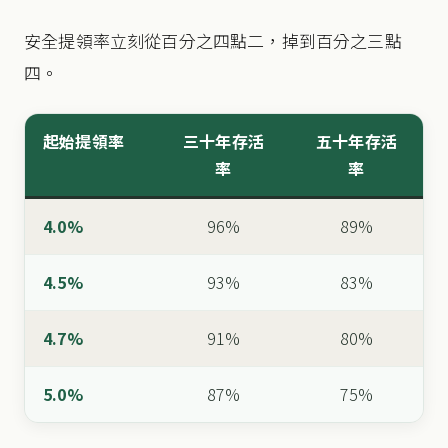
安全提領率立刻從百分之四點二，掉到百分之三點
四。
起始提領率
三十年存活
五十年存活
率
率
4.0%
96%
89%
4.5%
93%
83%
4.7%
91%
80%
5.0%
87%
75%