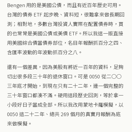
Bengen 用的是美國公債，而且有近百年歷史可用。
台灣的債券 ETF 起步晚、資料短，很難拿來做長期回
測；相對地，多數台灣投資人實際在配置債券時，買
的也常常是美國公債或美債 ETF。所以我這一版直接
用美國綜合債當債券部位，名目年報酬抓百分之四、
含匯率波動的年波動抓百分之八。
還有一個差異，因為美股有將近一百年的資料，足夠
切出很多段三十年的退休窗口。可是 0050 從二○○
三年底才開始，到現在只有二十二年，連一個完整的
三十年窗口都湊不滿。硬用這段歷史回測，等於拿一
小段好日子當成全部。所以我改用蒙地卡羅模擬，以
0050 這二十二年、總共 269 個月的真實月報酬為底
來做模擬。