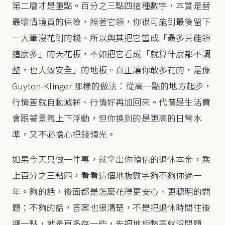
第二層才是重點。百分之三點四這種數字，本質是替
最壞情境買的保險，照著它領，你很可能到最後留下
一大筆沒花到的錢。所以與其把它當成「最多只能領
這麼多」的天花板，不如把它看成「就算什麼都不調
整，也大致安全」的地板。真正讓你敢多花的，是像
Guyton-Klinger 那樣的做法：從高一點的地方起步，
行情差就自動減薪、行情好再加回來。代價是生活費
會跟著景氣上下浮動，但你換到的是更高的日常水
準，又不必擔心把錢領光。
如果今天只做一件事，就拿出你預估的退休本金，乘
上百分之三點四，看看這個地板數字夠不夠你過一
年。夠的話，後面都是怎麼花得更安心、更聰明的問
題；不夠的話，答案也很清楚，不是把退休時間往後
挪一點，就是再多存一些，先把地板墊高就沒問題