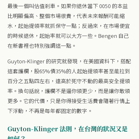
最後一個叫估值剎車。如果你退休當下 0050 的本益
比明顯偏高、整個市場很貴，代表未來報酬可能縮
水，起始提領率就抓保守一點；反過來，在市場便宜
的時候退休，起始率就可以大方一些。Bengen 自己
在新書裡也特別強調這一點。
Guyton-Klinger 的研究就發現，在美國資料下，搭配
這套護欄，股65%債35%的人起始提領率甚至能拉到
百分之五點四左右，遠高於死守不動的最高安全提領
率。換句話說，護欄不是逼你領更少，而是讓你敢領
更多。它的代價，只是你得接受生活費會隨著行情上
下浮動，不再是每年都固定的數字。
Guyton-Klinger 法則，在台灣的狀況又是
如何？