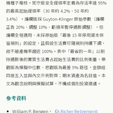
機種子複核。死守版安全提領率定義為存活率達 95%
的最高起始提領率（30 年約 4.2%、50 年約
3.4%）。護欄版採 Guyton-Klinger 原始參數（護欄
正負 20%、調整 10%、虧損年暫停通膨調整），但
護欄全程適用、未採原始版「最後 15 年停用資本保
留規則」的設定，且假設生活費可隨規則持續下調，
故不破產機率趨近 100%。表中「最省的一年」以剔
除通膨後的實質生活費占起始生活費的比例衡量，樂
觀版為模擬中位數、悲觀版為最差 5% 路徑，金額經
四捨五入並與內文示例對齊；期末資產為名目值。本
文為觀念說明與模擬試算，不構成個別投資建議。
參考資料
William P. Bengen，《
A Richer Retirement: