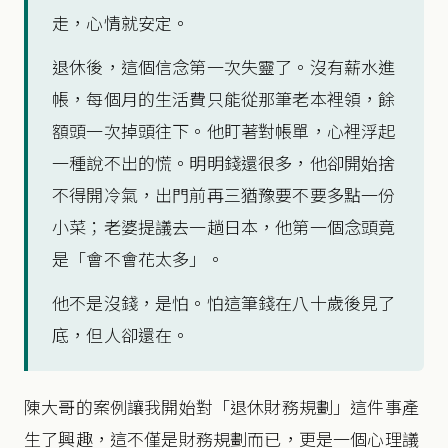
走，心情就安定。
退休後，這個信念第一次失靈了。沒有薪水進
帳，每個月的生活費只能從那筆老本裡領，餘
額頭一次掉頭往下。他盯著對帳單，心裡浮起
一種說不出的慌。明明錢還很多，他卻開始捨
不得開冷氣，出門前再三猶豫要不要多點一份
小菜；老婆提議去一趟日本，他第一個念頭竟
是「會不會花太多」。
他不是沒錢，是怕。怕這筆錢在八十歲後見了
底，但人卻還在。
陳大哥的案例讓我開始對「退休財務規劃」這件事產
生了興趣，這不僅是財務規劃而已，更是一個心理議