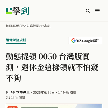
學
到
首頁
›
理財
›
退休財務規劃
›
4%法則
退休財務規劃
加入Google偏好
動態提領 0050 台灣版實
測，退休金這樣領就不怕錢
不夠
Mr.PM 下午先生
・
2026年6月2日
・
17 分鐘閱讀
2,725 次瀏覽