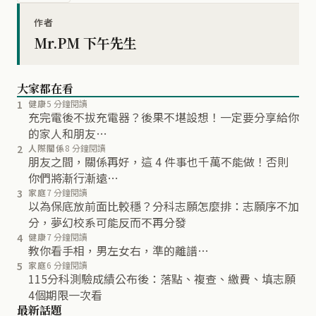
作者
Mr.PM 下午先生
大家都在看
1
健康
5 分鐘閱讀
充完電後不拔充電器？後果不堪設想！一定要分享給你
的家人和朋友…
2
人際關係
8 分鐘閱讀
朋友之間，關係再好，這 4 件事也千萬不能做！否則
你們將漸行漸遠…
3
家庭
7 分鐘閱讀
以為保底放前面比較穩？分科志願怎麼排：志願序不加
分，夢幻校系可能反而不再分發
4
健康
7 分鐘閱讀
教你看手相，男左女右，準的離譜…
5
家庭
6 分鐘閱讀
115分科測驗成績公布後：落點、複查、繳費、填志願
4個期限一次看
最新話題