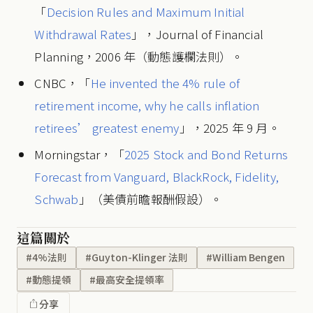
「
Decision Rules and Maximum Initial
Withdrawal Rates
」，Journal of Financial
Planning，2006 年（動態護欄法則）。
CNBC，「
He invented the 4% rule of
retirement income, why he calls inflation
retirees’ greatest enemy
」，2025 年 9 月。
Morningstar，「
2025 Stock and Bond Returns
Forecast from Vanguard, BlackRock, Fidelity,
Schwab
」（美債前瞻報酬假設）。
這篇關於
#4%法則
#Guyton-Klinger 法則
#William Bengen
#動態提領
#最高安全提領率
分享