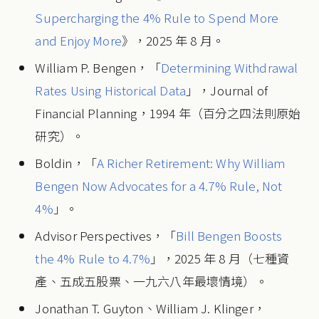
Supercharging the 4% Rule to Spend More
and Enjoy More
》，2025 年 8 月。
William P. Bengen，「
Determining Withdrawal
Rates Using Historical Data
」，Journal of
Financial Planning，1994 年（百分之四法則原始
研究）。
Boldin，「
A Richer Retirement: Why William
Bengen Now Advocates for a 4.7% Rule, Not
4%
」。
Advisor Perspectives，「
Bill Bengen Boosts
the 4% Rule to 4.7%
」，2025 年 8 月（七種資
產、五成五股票、一九六八年最壞情境）。
Jonathan T. Guyton、William J. Klinger，