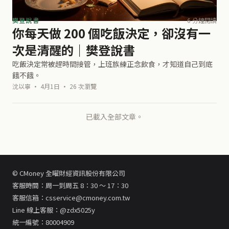
樊登說書
6 分鐘閱讀
你每天做 200 個吃飯決定，卻沒有一
次是清醒的｜樊登說書
吃飯決定常被趕時間接管，上班族練正念飲食，才知道自己到底
餓不餓。
沈以寧 · 4月1日 · 26 次瀏覽
已載入全部文章。
© CMoney 全曜財經資訊股份有限公司
客服時間：周一到周五 8：30 ～ 17：30
客服信箱：csservice@cmoney.com.tw
Line 線上客服：@zdx5025y
統一編號：80004909