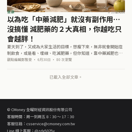
健康
6 分鐘閱讀
以為吃「中藥減肥」就沒有副作用…
沒搞懂 減肥藥的２大真相，你越吃只
會越胖！
夏天到了，又成為大家生活的目標，想瘦下來，無非就會開始控
制飲食，或是看、埋線、吃減肥藥，但你知道，靠中藥減肥也會
傷身嗎？到底該怎麼做，才能健康減重？又快又有效又不需要挨
觀點編輯鄭雅雯 · 6月30日 · 80 次瀏覽
餓的減肥方法真的存在嗎？ 最近陸
已載入全部文章。
© CMoney 全曜財經資訊股份有限公司
客服時間：周一到周五 8：30 ～ 17：30
客服信箱：csservice@cmoney.com.tw
Line 線上客服：@zdx5025y