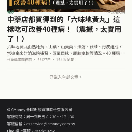
健康
10 分鐘閱讀
中藥店都買得到的「六味地黃丸」這
樣吃可改善40種病！（震撼，太實用
了！）
六味地黃丸由熟地黃、山藥、山茱萸、澤瀉、茯苓、丹皮組成，
常被拿來討論滋陰補腎、頭暈目眩、腰膝痠軟等情況。40 種應用
清單的價值，在於整理症狀、用量和觀察結果；真正使用前，仍
社會學者賴佳蓉 · 6月27日 · 164 次瀏覽
要依體質與專業中醫判斷。尤其
已載入全部文章。
© CMoney 全曜財經資訊股份有限公司
客服時間：周一到周五 8：30 ～ 17：30
客服信箱：csservice@cmoney.com.tw
Line 線上客服：@zdx5025y