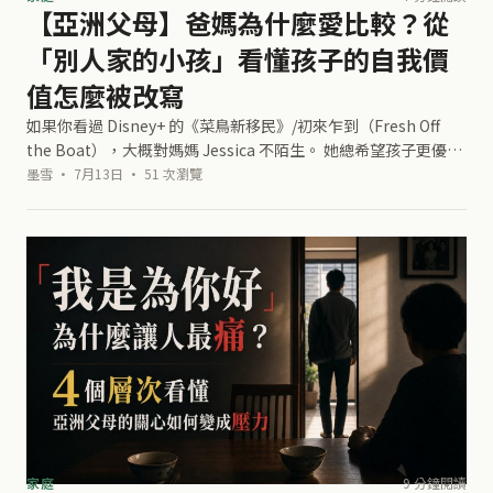
【亞洲父母】爸媽為什麼愛比較？從
「別人家的小孩」看懂孩子的自我價
值怎麼被改寫
如果你看過 Disney+ 的《菜鳥新移民》/初來乍到（Fresh Off
the Boat），大概對媽媽 Jessica 不陌生。 她總希望孩子更優
秀，也相信只要要求夠高，孩子未來就能少吃一點苦。
墨雪 · 7月13日 · 51 次瀏覽
家庭
9 分鐘閱讀