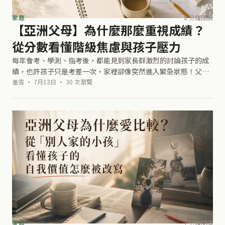
家庭
8 分鐘閱讀
【亞洲父母】為什麼那麼重視成績？
從分數看懂階級焦慮與孩子壓力
每年會考、學測、指考後，都能見到家長群激烈的討論孩子的成
績，也許孩子只是考差一次，家裡卻像突然進入緊急狀態！父母
開始問你為什麼不用功、以後要怎麼辦，也提醒你別人都在補
墨雪 · 7月13日 · 30 次瀏覽
習、刷題、拚排名。你原本只是難過一
家庭
7 分鐘閱讀