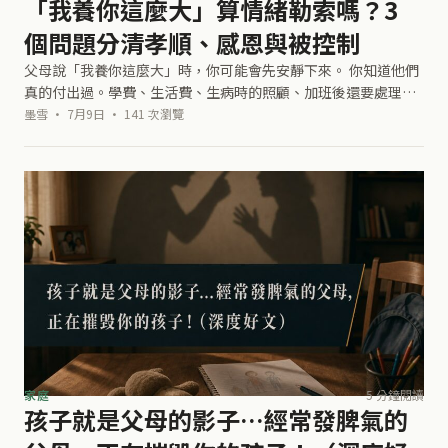
「我養你這麼大」算情緒勒索嗎？3
個問題分清孝順、感恩與被控制
父母說「我養你這麼大」時，你可能會先安靜下來。 你知道他們
真的付出過。學費、生活費、生病時的照顧、加班後還要處理家
裡的事，很多都不是假的。 可是當這句話出現在你想拒絕、想搬
墨雪 · 7月9日 · 141 次瀏覽
出去、想不照父母安排工作或婚
家庭
5 分鐘閱讀
孩子就是父母的影子…經常發脾氣的