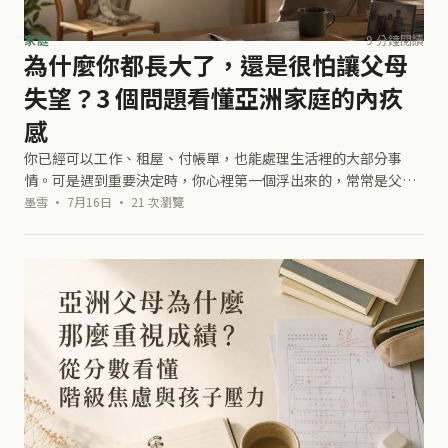
家庭
9 分鐘閱讀
為什麼你都長大了，還是很怕讓父母
失望？3 個問題看懂亞洲家庭的內疚
感
你已經可以工作、租屋、付帳單，也能處理生活裡的大部分事
情。可是遇到重要決定時，你心裡第一個浮出來的，常常是父母
會不會失望。 你想搬出去，腦中先跑過一輪父母可能說的話：是
墨雪 · 7月16日 · 21 次瀏覽
不是不要家了、外面很危險、家裡是