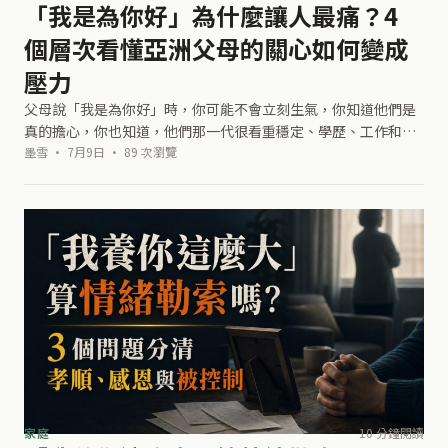
「我是為你好」為什麼讓人最痛？4
個層次看懂亞洲父母的關心如何變成
壓力
父母說「我是為你好」時，你可能不會立刻生氣，你知道他們是
真的擔心，你也知道，他們那一代很看重穩定、學歷、工作和婚
姻。可是你說完自己的想法後，他們沒有問你準備了什麼，也沒
墨雪 · 7月9日 · 89 次瀏覽
有問你怎麼承擔風險。他們只說：「
家庭
10 分鐘閱讀