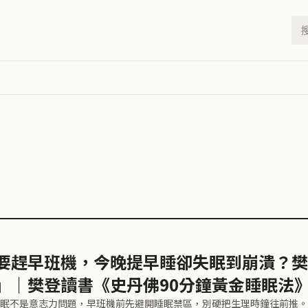
要趕早班機，今晚提早睡卻失眠到崩潰？樊
」｜樊登讀書《史丹佛90分鐘黃金睡眠法
眠不是意志力問題，早班機前先避開睡眠禁區，別硬把生理時鐘往前推。