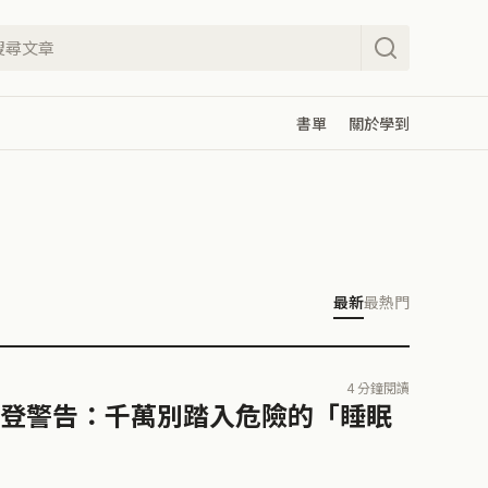
書單
關於學到
最新
最熱門
4 分鐘閱讀
登警告：千萬別踏入危險的「睡眠
》