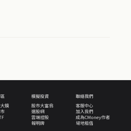
專區
模擬投資
聯絡我們
放大鏡
股市大富翁
客服中心
股市
選股網
加入我們
TF
雲端控股
成為CMoney作者
報明牌
場地租借