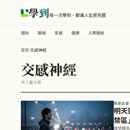
學
到
每一次學到，都讓人生更完整
理財
職場
家庭
健康
人際關係
首頁
›
交感神經
交感神經
共 1 篇文章
樊登說書
明天
禁區
提早睡失