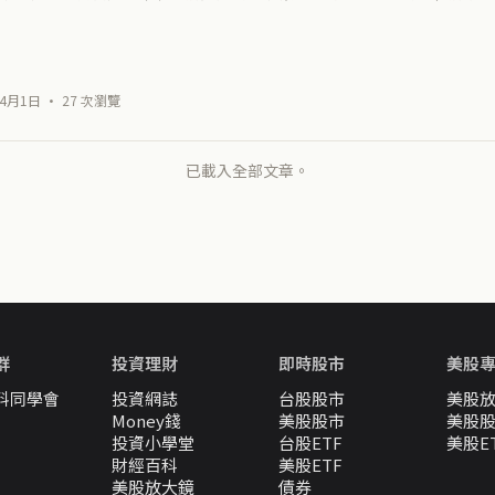
4月1日 · 27 次瀏覽
已載入全部文章。
群
投資理財
即時股市
美股
料同學會
投資網誌
台股股市
美股
Money錢
美股股市
美股
投資小學堂
台股ETF
美股E
財經百科
美股ETF
美股放大鏡
債券