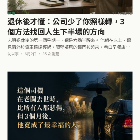
健康
14 分鐘閱讀
退休後才懂：公司少了你照樣轉，3
個方法找回人生下半場的方向
志明退休後的第一個星期一，還是六點半醒來。 他躺在床上，聽
見窗外垃圾車遠遠經過，隔壁鄰居的鐵門拉起來，巷口早餐店開
始有人排隊。以前這個時間，他已經在刷牙，腦子裡想著九點的
沈以寧 · 6月2日 · 85 次瀏覽
會議、下午要回的客戶電話，還有