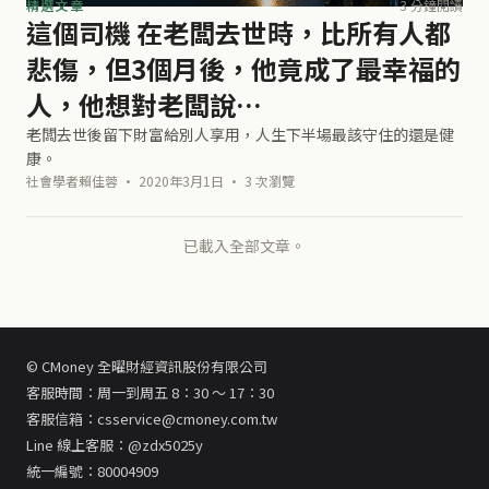
精選文章
3 分鐘閱讀
這個司機 在老闆去世時，比所有人都
悲傷，但3個月後，他竟成了最幸福的
人，他想對老闆說…
老闆去世後留下財富給別人享用，人生下半場最該守住的還是健
康。
社會學者賴佳蓉 · 2020年3月1日 · 3 次瀏覽
已載入全部文章。
© CMoney 全曜財經資訊股份有限公司
客服時間：周一到周五 8：30 ～ 17：30
客服信箱：csservice@cmoney.com.tw
Line 線上客服：@zdx5025y
統一編號：80004909