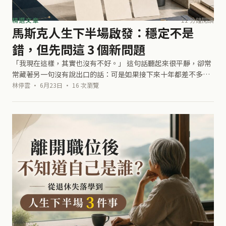
精選文章
11 分鐘閱讀
馬斯克人生下半場啟發：穩定不是
錯，但先問這 3 個新問題
「我現在這樣，其實也沒有不好。」 這句話聽起來很平靜，卻常
常藏著另一句沒有說出口的話：可是如果接下來十年都差不多，
我真的甘心嗎？ 很多人到了某個階段，工作穩定了，收入不算
林停雲 · 6月23日 · 16 次瀏覽
差，生活也沒有真的失控。你可能