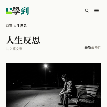
學
到
首頁
›
人生反思
人生反思
最新
最熱門
共 2 篇文章