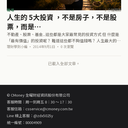
職場
2 分鐘閱讀
人生的 5大投資 ，不是房子，不是股
票，而是…
不動產、股票、基金...這些都是大家最常見的投資方式 但 什麼是
「最有價值」的投資呢？ 難道這些都不夠值錢嗎？ 人生最大的投
資，不是房子，不是股票，是 「人」！ 跟什麼人交往，交什麼樣
理財學到小編 · 2014年9月1日 · 0 次瀏覽
的朋友，其實就是
已載入全部文章。
© CMoney 全曜財經資訊股份有限公司
客服時間：周一到周五 8：30 ～ 17：30
客服信箱：csservice@cmoney.com.tw
Line 線上客服：@zdx5025y
統一編號：80004909