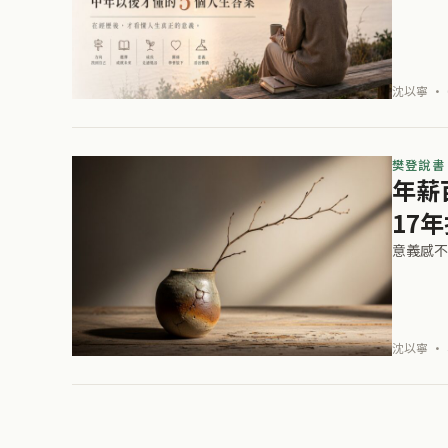
沈以寧 · 
樊登說書
年薪
17
意義感不
沈以寧 · 