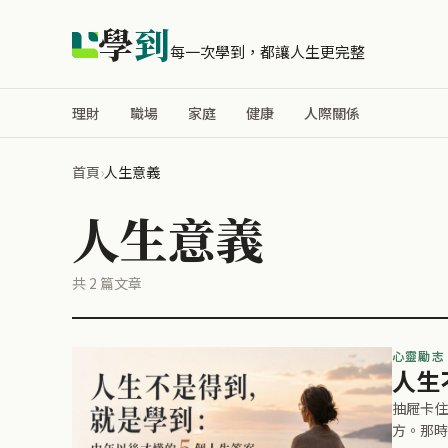
學
到
每一次學到，都讓人生更完整
理財
職場
家庭
健康
人際關係
首頁
›
人生意義
人生意義
共 2 篇文章
心靈勵志
人生
抽屜卡住
方。那時