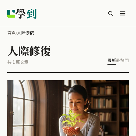
學
到
首頁
›
人際修復
人際修復
最新
最熱門
共 1 篇文章