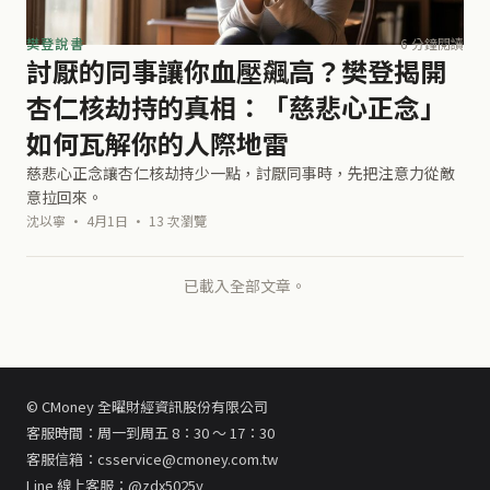
樊登說書
6 分鐘閱讀
討厭的同事讓你血壓飆高？樊登揭開
杏仁核劫持的真相：「慈悲心正念」
如何瓦解你的人際地雷
慈悲心正念讓杏仁核劫持少一點，討厭同事時，先把注意力從敵
意拉回來。
沈以寧 · 4月1日 · 13 次瀏覽
已載入全部文章。
© CMoney 全曜財經資訊股份有限公司
客服時間：周一到周五 8：30 ～ 17：30
客服信箱：csservice@cmoney.com.tw
Line 線上客服：@zdx5025y