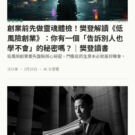
樊登說書
6 分鐘閱讀
創業前先做靈魂體檢！樊登解讀《低
風險創業》：你有一個「告訴別人也
學不會」的秘密嗎？｜樊登讀書
低風險創業要先盤點核心秘密，門檻低的生意未必就是好機會。
沈以寧 · 3月30日 · 46 次瀏覽