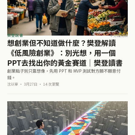
樊登說書
6 分鐘閱讀
想創業但不知道做什麼？樊登解讀
《低風險創業》：別光想，用一個
PPT去找出你的黃金賽道｜樊登讀書
創業點子別只靠想像，先用 PPT 和 MVP 測試對方願不願意付
錢。
沈以寧 · 3月27日 · 14 次瀏覽