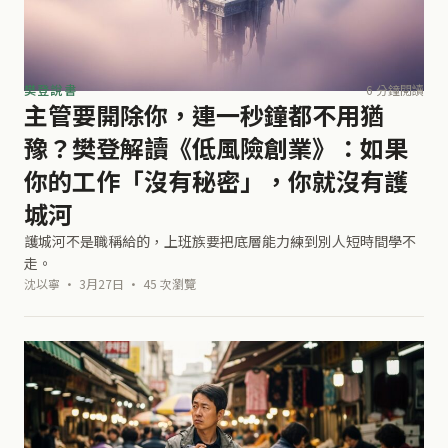
樊登說書
6 分鐘閱讀
主管要開除你，連一秒鐘都不用猶
豫？樊登解讀《低風險創業》：如果
你的工作「沒有秘密」，你就沒有護
城河
護城河不是職稱給的，上班族要把底層能力練到別人短時間學不
走。
沈以寧 · 3月27日 · 45 次瀏覽