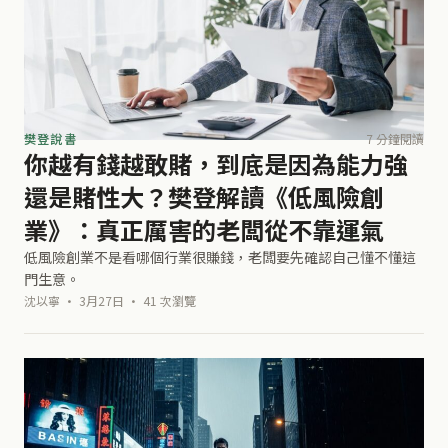
樊登說書
7 分鐘閱讀
你越有錢越敢賭，到底是因為能力強
還是賭性大？樊登解讀《低風險創
業》：真正厲害的老闆從不靠運氣
低風險創業不是看哪個行業很賺錢，老闆要先確認自己懂不懂這
門生意。
沈以寧 · 3月27日 · 41 次瀏覽