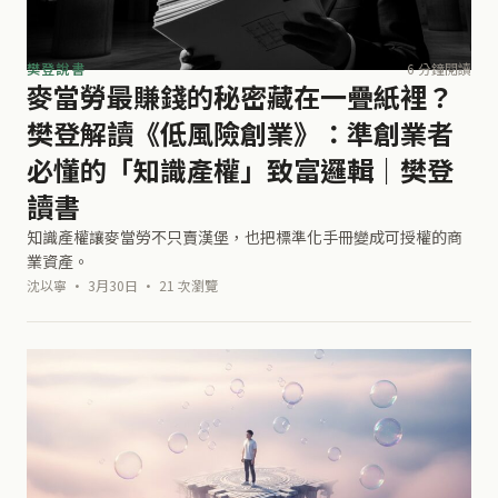
樊登說書
6 分鐘閱讀
麥當勞最賺錢的秘密藏在一疊紙裡？
樊登解讀《低風險創業》：準創業者
必懂的「知識產權」致富邏輯｜樊登
讀書
知識產權讓麥當勞不只賣漢堡，也把標準化手冊變成可授權的商
業資產。
沈以寧 · 3月30日 · 21 次瀏覽