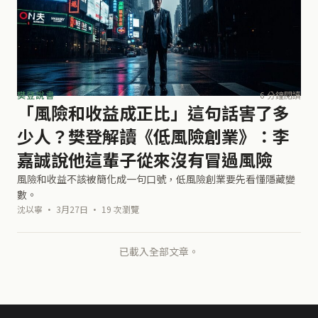
樊登說書
6 分鐘閱讀
「風險和收益成正比」這句話害了多
少人？樊登解讀《低風險創業》：李
嘉誠說他這輩子從來沒有冒過風險
風險和收益不該被簡化成一句口號，低風險創業要先看懂隱藏變
數。
沈以寧 · 3月27日 · 19 次瀏覽
已載入全部文章。