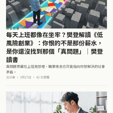
樊登說書
6 分鐘閱讀
每天上班都像在坐牢？樊登解讀《低
風險創業》：你恨的不是那份薪水，
是你還沒找到那個「真問題」｜樊登
讀書
真問題常藏在上班抱怨裡，職業倦怠也可能指向你想解決的社會
矛盾。
沈以寧 · 3月27日 · 42 次瀏覽