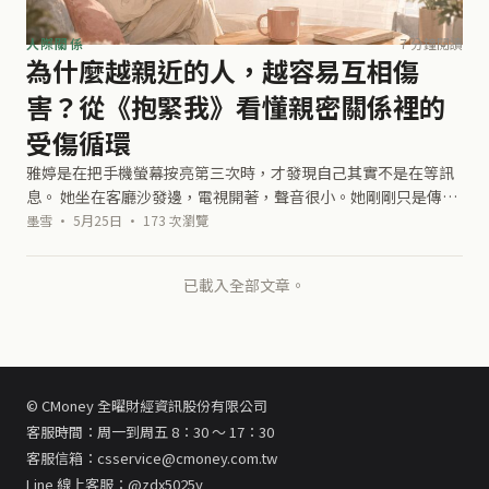
人際關係
7 分鐘閱讀
為什麼越親近的人，越容易互相傷
害？從《抱緊我》看懂親密關係裡的
受傷循環
雅婷是在把手機螢幕按亮第三次時，才發現自己其實不是在等訊
息。 她坐在客廳沙發邊，電視開著，聲音很小。她剛剛只是傳了
一句：「你到家了嗎？」兩個小時過去，對方沒有回。她知道他
墨雪 · 5月25日 · 173 次瀏覽
可能在忙，可是那個安靜的對話框
已載入全部文章。
© CMoney 全曜財經資訊股份有限公司
客服時間：周一到周五 8：30 ～ 17：30
客服信箱：csservice@cmoney.com.tw
Line 線上客服：@zdx5025y