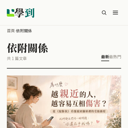
學
到
首頁
›
依附關係
依附關係
最新
最熱門
共 1 篇文章