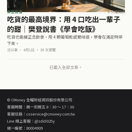
樊登說書
6 分鐘閱讀
吃貨的最高境界：用 4 口吃出一輩子
的甜｜樊登說書《學會吃飯》
吃貨也能練正念飲食，用 4 顆葡萄乾感覺味道，學會在滿足時停
下來。
沈以寧 · 4月1日 · 38 次瀏覽
已載入全部文章。
© CMoney 全曜財經資訊股份有限公司
客服時間：周一到周五 8：30 ～ 17：30
客服信箱：csservice@cmoney.com.tw
Line 線上客服：@zdx5025y
統一編號：80004909