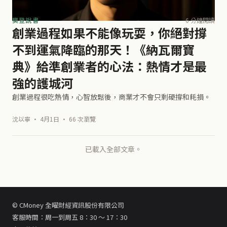
樊登說書
6 分鐘閱讀
創業過程如果不能像玩耍，你絕對撐
不到運氣降臨的那天！《納瓦爾寶
典》給準創業者的心法：熱情才是最
強的護城河
創業過程很吃熱情，心智放鬆後，商業才不會只剩硬撐和耗損。
沈以寧 · 4月1日 · 66 次瀏覽
已載入全部文章。
© CMoney 全曜財經資訊股份有限公司
客服時間：周一到周五 8：30 ～ 17：30