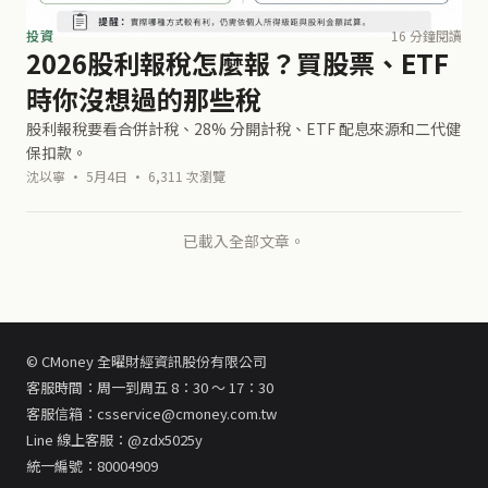
投資
16 分鐘閱讀
2026股利報稅怎麼報？買股票、ETF
時你沒想過的那些稅
股利報稅要看合併計稅、28% 分開計稅、ETF 配息來源和二代健
保扣款。
沈以寧 · 5月4日 · 6,311 次瀏覽
已載入全部文章。
© CMoney 全曜財經資訊股份有限公司
客服時間：周一到周五 8：30 ～ 17：30
客服信箱：csservice@cmoney.com.tw
Line 線上客服：@zdx5025y
統一編號：80004909