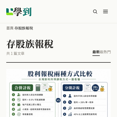
學
到
首頁
›
存股族報稅
存股族報稅
最新
最熱門
共 1 篇文章