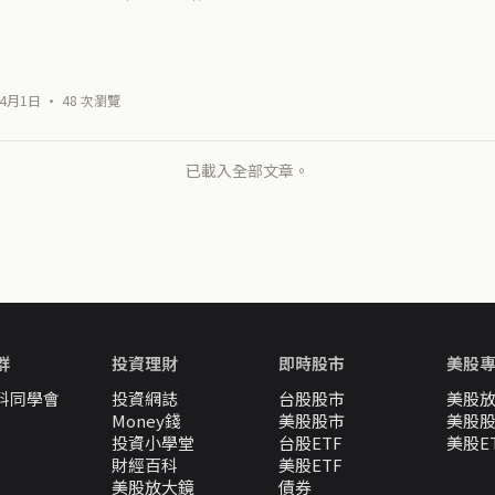
4月1日 · 48 次瀏覽
已載入全部文章。
群
投資理財
即時股市
美股
料同學會
投資網誌
台股股市
美股
Money錢
美股股市
美股
投資小學堂
台股ETF
美股E
財經百科
美股ETF
美股放大鏡
債券