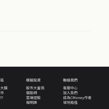
專區
模擬投資
聯絡我們
放大鏡
股市大富翁
客服中心
股市
選股網
加入我們
TF
雲端控股
成為CMoney作者
報明牌
場地租借