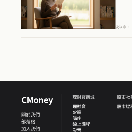
沈以寧 · 
CMoney
理財寶商城
股市社
理財寶
股市爆
軟體
關於我們
講座
部落格
線上課程
加入我們
影音