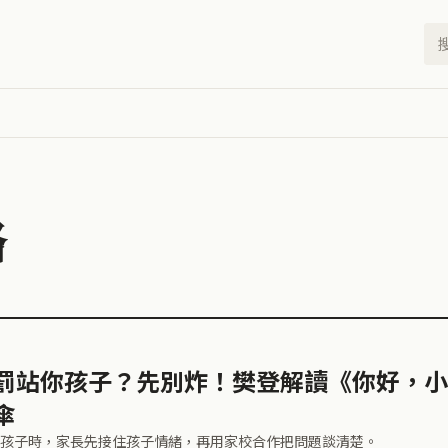
略
罰站你孩子？先別炸！樊登解讀《你好，小
傘
孩子時，家長先接住孩子情緒，再用家校合作把問題談清楚。