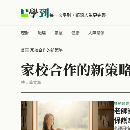
學
到
每一次學到，都讓人生更完整
理財
職場
家庭
健康
人際關係
首頁
›
家校合作的新策略
家校合作的新策
共 1 篇文章
樊登說書
老師
保護
老師罰站