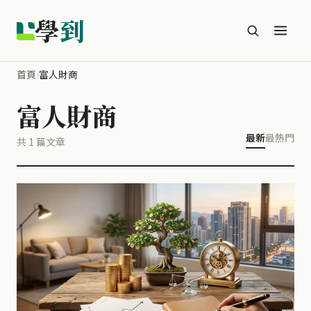
學
到
首頁
›
富人財商
富人財商
最新
最熱門
共 1 篇文章