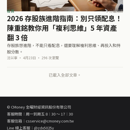
投資
5 分鐘閱讀
2026 存股族進階指南：別只領配息！
陳重銘教你用「複利思維」5 年資產
翻 3 倍
存股族想進階，不能只看配息，還要理解複利思維、再投入和持
股分散。
沈以寧 · 4月23日 · 296 次瀏覽
已載入全部文章。
© CMoney 全曜財經資訊股份有限公司
客服時間：周一到周五 8：30 ～ 17：30
客服信箱：csservice@cmoney.com.tw
Line 線上客服：@zdx5025y