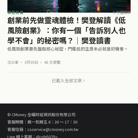
樊登說書
6 分鐘閱讀
創業前先做靈魂體檢！樊登解讀《低
風險創業》：你有一個「告訴別人也
學不會」的秘密嗎？｜樊登讀書
低風險創業要先盤點核心秘密，門檻低的生意未必就是好機會。
沈以寧 · 3月30日 · 46 次瀏覽
已載入全部文章。
© CMoney 全曜財經資訊股份有限公司
客服時間：周一到周五 8：30 ～ 17：30
客服信箱：csservice@cmoney.com.tw
Line 線上客服：@zdx5025y