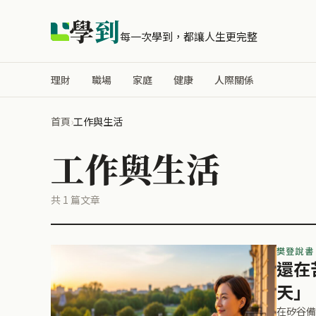
學
到
每一次學到，都讓人生更完整
理財
職場
家庭
健康
人際關係
首頁
›
工作與生活
工作與生活
共 1 篇文章
樊登說書
還在
天」
在矽谷備受