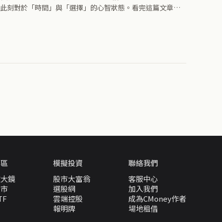
此刻對於「時間」與「選擇」的心智狀態。看完這篇文章，
專區
模擬投資
聯絡我們
放大鏡
股市大富翁
客服中心
股市
選股網
加入我們
TF
雲端控股
成為CMoney作者
報明牌
場地租借