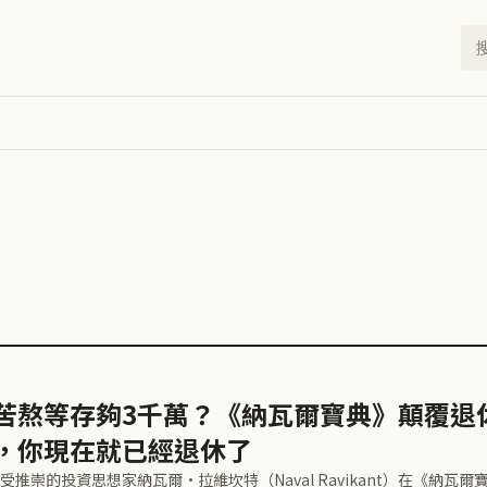
苦熬等存夠3千萬？《納瓦爾寶典》顛覆退
，你現在就已經退休了
推崇的投資思想家納瓦爾·拉維坎特（Naval Ravikant）在《納瓦爾寶典》