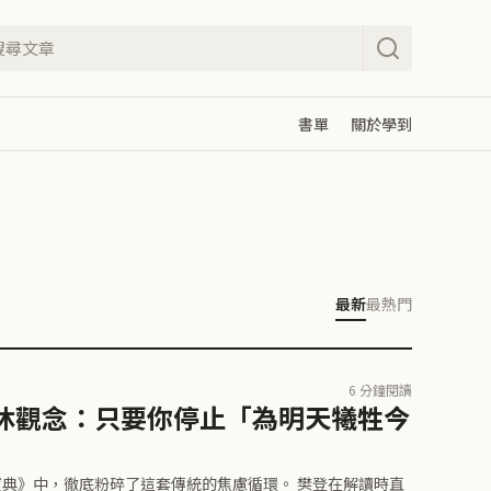
書單
關於學到
最新
最熱門
6 分鐘閱讀
休觀念：只要你停止「為明天犧牲今
中，徹底粉碎了這套傳統的焦慮循環。 樊登在解讀時直