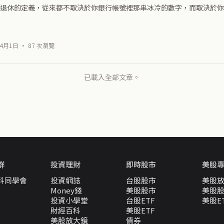
退休的定義，從來都不取決於你銀行帳號裡那串冰冷的數字，而取決於你
發現，你根本不用再等三十年，你現在就能立刻「退休」。
4月1日 · 87 次瀏覽
已載入全部文章。
群
投資理財
即時股市
美股
料同學會
投資網誌
台股股市
美股
Money錢
美股股市
美股
投資小學堂
台股ETF
美股E
財經百科
美股ETF
美股放大鏡
債券